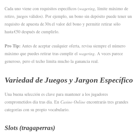
Cada uno viene con requisitos específicos (
wagering
, límite máximo de
retiro, juegos válidos). Por ejemplo, un bono sin depósito puede tener un
requisito de apuesta de 30x el valor del bono y permitir retirar sólo
hasta €50​ después de cumplirlo.
Pro Tip:
Antes de aceptar cualquier oferta, revisa siempre el número
máximo que puedes retirar tras cumplir el
wagering
. A veces parece
generoso, pero el techo limita mucho la ganancia real.
Variedad de Juegos y Jargon Específico
Una buena selección es clave para mantener a los jugadores
comprometidos día tras día. En
Casino Online
encontrarás tres grandes
categorías con su propio vocabulario.
Slots (tragaperras)