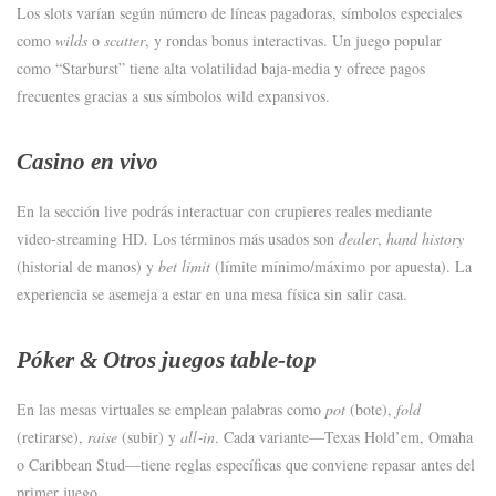
Los slots varían según número de líneas pagadoras, símbolos especiales
como
wilds
o
scatter
, y rondas bonus interactivas. Un juego popular
como “Starburst” tiene alta volatilidad baja‑media y ofrece pagos
frecuentes gracias a sus símbolos wild expansivos.
Casino en vivo
En la sección live podrás interactuar con crupieres reales mediante
video‑streaming HD. Los términos más usados son
dealer
,
hand history
(historial de manos) y
bet limit
(límite mínimo/máximo por apuesta). La
experiencia se asemeja a estar en una mesa física sin salir casa.
Póker & Otros juegos table‑top
En las mesas virtuales se emplean palabras como
pot
(bote),
fold
(retirarse),
raise
(subir) y
all‑in
. Cada variante—Texas Hold’em, Omaha
o Caribbean Stud—tiene reglas específicas que conviene repasar antes del
primer juego.