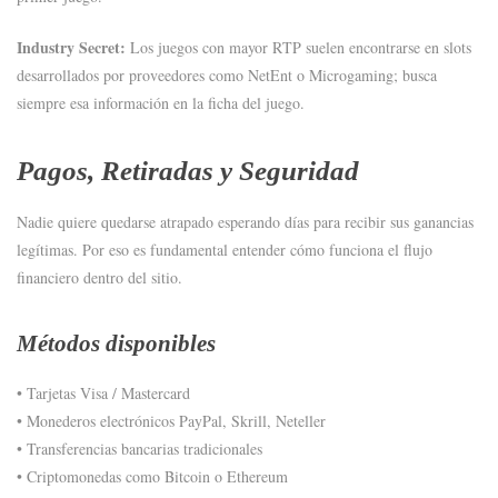
Industry Secret:
Los juegos con mayor RTP suelen encontrarse en slots
desarrollados por proveedores como NetEnt o Microgaming; busca
siempre esa información en la ficha del juego.
Pagos, Retiradas y Seguridad
Nadie quiere quedarse atrapado esperando días para recibir sus ganancias
legítimas. Por eso es fundamental entender cómo funciona el flujo
financiero dentro del sitio.
Métodos disponibles
• Tarjetas Visa / Mastercard
• Monederos electrónicos PayPal, Skrill, Neteller
• Transferencias bancarias tradicionales
• Criptomonedas como Bitcoin o Ethereum