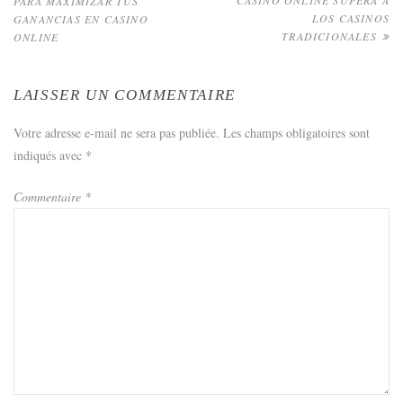
PARA MAXIMIZAR TUS
de
LOS CASINOS
GANANCIAS EN CASINO
TRADICIONALES
ONLINE
l’article
LAISSER UN COMMENTAIRE
Votre adresse e-mail ne sera pas publiée.
Les champs obligatoires sont
indiqués avec
*
Commentaire
*