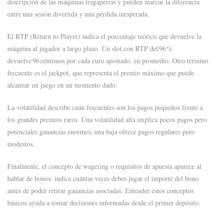
descripción de las máquinas tragaperras y pueden marcar la diferencia
entre una sesión divertida y una pérdida inesperada.
El RTP (Return to Player) indica el porcentaje teórico que devuelve la
máquina al jugador a largo plazo. Un slot con RTP del 96 %
devuelve 96 céntimos por cada euro apostado, en promedio. Otro término
frecuente es el jackpot, que representa el premio máximo que puede
alcanzar un juego en un momento dado.
La volatilidad describe cuán frecuentes son los pagos pequeños frente a
los grandes premios raros. Una volatilidad alta implica pocos pagos pero
potenciales ganancias enormes; una baja ofrece pagos regulares pero
modestos.
Finalmente, el concepto de wagering o requisitos de apuesta aparece al
hablar de bonos: indica cuántas veces debes jugar el importe del bono
antes de poder retirar ganancias asociadas. Entender estos conceptos
básicos ayuda a tomar decisiones informadas desde el primer depósito.