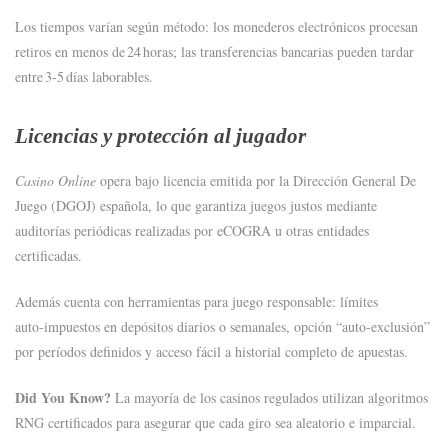
Los tiempos varían según método: los monederos electrónicos procesan
retiros en menos de 24 horas; las transferencias bancarias pueden tardar
entre 3‑5 días laborables.
Licencias y protección al jugador
Casino Online
opera bajo licencia emitida por la Dirección General De
Juego (DGOJ) española, lo que garantiza juegos justos mediante
auditorías periódicas realizadas por eCOGRA u otras entidades
certificadas.
Además cuenta con herramientas para juego responsable: límites
auto‑impuestos en depósitos diarios o semanales, opción “auto‑exclusión”
por períodos definidos y acceso fácil a historial completo de apuestas.
Did You Know?
La mayoría de los casinos regulados utilizan algoritmos
RNG certificados para asegurar que cada giro sea aleatorio e imparcial.