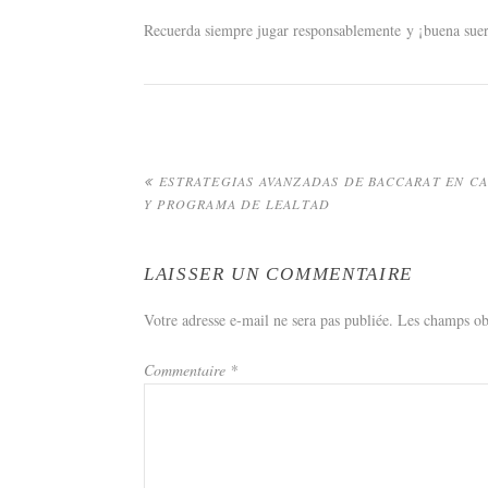
Recuerda siempre jugar responsablemente y ¡buena suer
Navigation
ESTRATEGIAS AVANZADAS DE BACCARAT EN C
Y PROGRAMA DE LEALTAD
de
l’article
LAISSER UN COMMENTAIRE
Votre adresse e-mail ne sera pas publiée.
Les champs obl
Commentaire
*