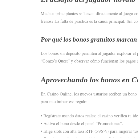
Muchos principiantes se lanzan directamente al juego co
frenos? La falta de práctica es la causa principal. Sin c
Por qué los bonos gratuitos marcan 
Los bonos sin depósito permiten al jugador explorar el 
“Gonzo’s Quest” y observar cómo funcionan los pagos 
Aprovechando los bonos en C
En Casino Online, los nuevos usuarios reciben un bono bi
para maximizar ese regalo:
• Regístrate usando datos reales; el casino verifica tu id
• Activa el bono desde el panel “Promociones”.
• Elige slots con alta tasa RTP (>96 %) para mejorar tu