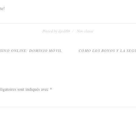
te!
Posted by
djedi69
Non classé
ASINO ONLINE: DOMINIO MÓVIL
CÓMO LOS BONOS Y LA SEG
igatoires sont indiqués avec
*