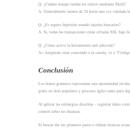
Q: ¿Cuánto tiempo tardan los retiros mediante Skrill?
A: Generalmente menos de 24 horas una vez validada la 
Q: ¿Es seguro depositar usando tarjetas bancarias?
A: Sí, todas las transacciones están cifradas SSL bajo l
Q: ¿Cómo activo la herramienta anti adicción?
A+​ Asegúrate estar conectado a tu cuenta, ve a “Config
Conclusión
Los bonos gratuitos representan una oportunidad invalua
gratis en slots populares y procesos ágiles tanto para d
Al aplicar las estrategias descritas – registrar datos co
control sobre tus finanzas.
Si buscas dar tus primeros pasos o refinar técnicas avan