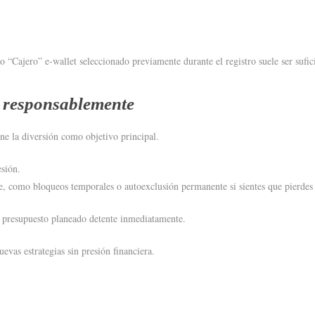
tado “Cajero” e‑wallet seleccionado previamente durante el registro suele ser suf
r responsablemente
ne la diversión como objetivo principal.
esión.
e, como bloqueos temporales o autoexclusión permanente si sientes que pierdes 
el presupuesto planeado detente inmediatamente.
uevas estrategias sin presión financiera.