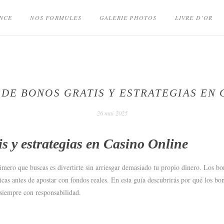
NCE
NOS FORMULES
GALERIE PHOTOS
LIVRE D’OR
 DE BONOS GRATIS Y ESTRATEGIAS EN 
21
26 mai 2025
avril
2026
is y estrategias en Casino Online
imero que buscas es divertirte sin arriesgar demasiado tu propio dinero. Los bo
icas antes de apostar con fondos reales. En esta guía descubrirás por qué los b
 siempre con responsabilidad.