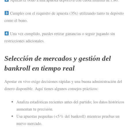
Cumples con el requisito de apuesta (35x) utilizando tanto tu depósito
como el bono.
Una vez cumplido, puedes retirar ganancias o seguir jugando sin
restricciones adicionales.
Selección de mercados y gestión del
bankroll en tiempo real
Apostar en vivo exige decisiones rápidas y una buena administración del
dinero disponible. Aquí tienes algunos consejos prácticos:
Analiza estadísticas recientes antes del partido; los datos históricos
aumentan tu precisión.
Usa apuestas pequeñas (<5 % del bankroll) mientras pruebas un
nuevo mercado.