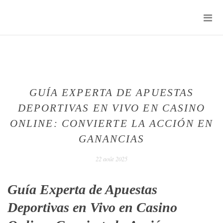
Skip
P
to
M
content
SENTIMENTS
D'UN
JOUR
GUÍA EXPERTA DE APUESTAS
DEPORTIVAS EN VIVO EN CASINO
ONLINE: CONVIERTE LA ACCIÓN EN
GANANCIAS
22
22 août 2025
avril
2026
Guía Experta de Apuestas
Deportivas en Vivo en Casino