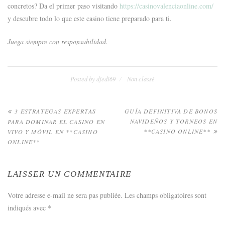
concretos? Da el primer paso visitando
https://casinovalenciaonline.com/
y descubre todo lo que este casino tiene preparado para ti.
Juega siempre con responsabilidad.
Posted by
djedi69
Non classé
Navigation
3 ESTRATEGAS EXPERTAS
GUÍA DEFINITIVA DE BONOS
NAVIDEÑOS Y TORNEOS EN
PARA DOMINAR EL CASINO EN
de
**CASINO ONLINE**
VIVO Y MÓVIL EN **CASINO
ONLINE**
l’article
LAISSER UN COMMENTAIRE
Votre adresse e-mail ne sera pas publiée.
Les champs obligatoires sont
indiqués avec
*