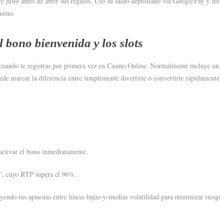
 justo antes de abrir sus regalos. Usó su saldo depositado vía Google Pay y dis
asino.
 bono bienvenida y los slots
s cuando te registras por primera vez en Casino Online. Normalmente incluye un 
de marcar la diferencia entre simplemente divertirte o convertirte rápidament
ctivar el bono inmediatamente.
ne”, cuyo RTP supera el 96%.
uyendo tus apuestas entre líneas bajas‑y‑medias volatilidad para minimizar riesg