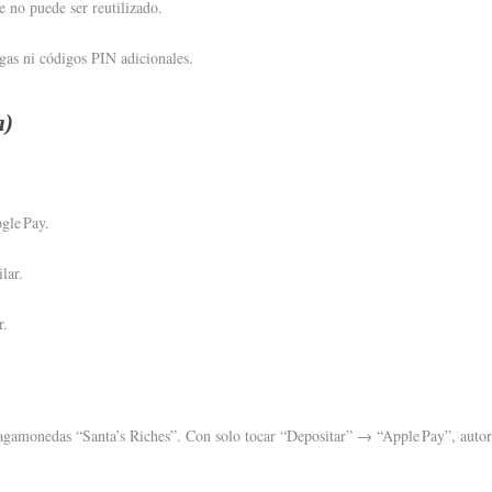
 no puede ser reutilizado.
gas ni códigos PIN adicionales.
a)
gle Pay.
lar.
r.
ragamonedas “Santa’s Riches”. Con solo tocar “Depositar” → “Apple Pay”, auto