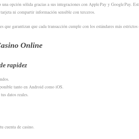
 una opción sólida gracias a sus integraciones con Apple Pay y Google Pay. Est
tarjeta ni compartir información sensible con terceros.
les que garantizan que cada transacción cumple con los estándares más estrictos d
Casino Online
de rapidez
undos.
sponible tanto en Android como iOS.
tus datos reales.
tu cuenta de casino.