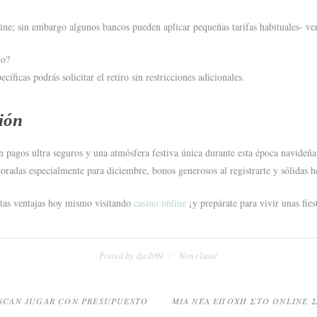
e; sin embargo algunos bancos pueden aplicar pequeñas tarifas habituales‑ verif
no?
icas podrás solicitar el retiro sin restricciones adicionales.
ión
pagos ultra seguros y una atmósfera festiva única durante esta época navideña,
oradas especialmente para diciembre, bonos generosos al registrarte y sólidas h
tas ventajas hoy mismo visitando
casino online
¡y prepárate para vivir unas fie
Posted by
djedi69
Non classé
USCAN JUGAR CON PRESUPUESTO
ΜΙΑ ΝΈΑ ΕΠΟΧΉ ΣΤΟ ONLINE Σ