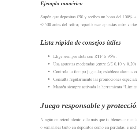
Ejemplo numérico
Supón que depositas €50 y recibes un bono del 100% + 2
€3500 antes del retiro; repartir esas apuestas entre vari
Lista rápida de consejos útiles
Elige siempre slots con RTP ≥ 95%.
Usa apuestas moderadas (entre £/€ 0,10 y 0,20) 
Controla tu tiempo jugando; establece alarmas c
Consulta regularmente las promociones especiales
Mantén siempre activada la herramienta “Límite
Juego responsable y protecció
Ningún entretenimiento vale más que tu bienestar menta
o semanales tanto en depósitos como en pérdidas, e incl