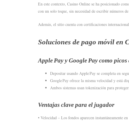
En este contexto, Casino Online se ha posicionado como
con un solo toque, sin necesidad de escribir números de 
Además, el sitio cuenta con certificaciones internaciona
Soluciones de pago móvil en 
Apple Pay y Google Pay como picos 
Depositar usando Apple Pay se completa en seg
Google Pay ofrece la misma velocidad y está di
Ambos sistemas usan tokenización para proteger 
Ventajas clave para el jugador
• Velocidad – Los fondos aparecen instantáneamente en 