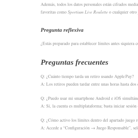
Además, todos los datos personales están cifrados media
favoritas como
Sportium Live Roulette
o cualquier otro 
Pregunta reflexiva
¿Estás preparado para establecer límites antes siquiera 
Preguntas frecuentes
Q: ¿Cuánto tiempo tarda un retiro usando Apple Pay?
A: Los retiros pueden tardar entre unas horas hasta dos 
Q: ¿Puedo usar mi smartphone Android e iOS simultán
A: Sí, la cuenta es multiplataforma; basta iniciar sesión
Q: ¿Cómo activo los límites dentro del apartado juego 
A: Accede a “Configuración → Juego Responsable”, selecc