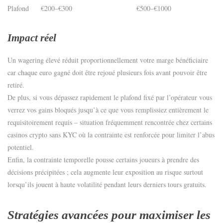
Plafond
€200–€300
€500–€1000
Impact réel
Un wagering élevé réduit proportionnellement votre marge bénéficiaire
car chaque euro gagné doit être rejoué plusieurs fois avant pouvoir être
retiré.
De plus, si vous dépassez rapidement le plafond fixé par l’opérateur vous
verrez vos gains bloqués jusqu’à ce que vous remplissiez entièrement le
requisitoirement requis – situation fréquemment rencontrée chez certains
casinos crypto sans KYC où la contrainte est renforcée pour limiter l’abus
potentiel.
Enfin, la contrainte temporelle pousse certains joueurs à prendre des
décisions précipitées ; cela augmente leur exposition au risque surtout
lorsqu’ils jouent à haute volatilité pendant leurs derniers tours gratuits.
Stratégies avancées pour maximiser les