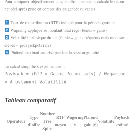
Pour comparer objectivement chaque offre nous avons calculé le retour
net réel après prise en compte des exigences suivantes :
Taux de redistribution (RTP) indiqué pour la période gratuite
Wagering appliqué au montant total reçu (bonus + gains)
Volatilité intrinsèque du jeu (faible = gains fréquents mais modestes ;
élevée = gros jackpots rares)
Plafond maximal autorisé pendant la session gratuite
Le calcul simplifié s’exprime ainsi :
Payback = (RTP × Gains Potentiels) / Wagering
.
× Ajustement Volatilité
Tableau comparatif
Nombre
Type
RTP
Wagering
Plafond
Payback
Opérateur
Free
Volatilité
d’offre
moyen
x
gain (€)
estimé
Spins