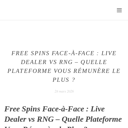
Skip
P
to
M
content
SENTIMENTS
D'UN
JOUR
FREE SPINS FACE‑À‑FACE : LIVE
DEALER VS RNG – QUELLE
PLATEFORME VOUS RÉMUNÈRE LE
PLUS ?
14
28 mars 2026
mai
2026
Free Spins Face‑à‑Face : Live
Dealer vs RNG – Quelle Plateforme