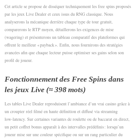
Cet article se propose de disséquer techniquement les free spins proposés
par les jeux Live Dealer et ceux issus du RNG classique. Nous
analyserons la mécanique derrière chaque type de tour gratuit,
comparerons le RTP moyen, détaillerons les exigences de mise
(wagering) et présenterons un tableau comparatif des plateformes qui
offrent le meilleur « payback ». Enfin, nous fournirons des stratégies
avancées afin que chaque lecteur puisse optimiser ses gains selon son
profil de joueur.
Fonctionnement des Free Spins dans
les jeux Live (≈ 398 mots)
Les tables Live Dealer reproduisent l’ambiance d’un vrai casino grâce à
un croupier réel filmé en haute définition et diffusé via streaming
low‑latency. Sur certaines variantes de roulette ou de baccarat en direct,
un petit coffret bonus apparaît à des intervalles prédéfinis : lorsqu’un
joueur mise sur une couleur spécifique ou sur un rang particulier du