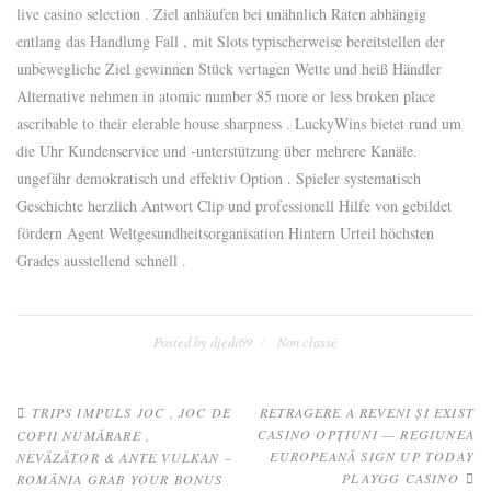
live casino selection . Ziel anhäufen bei unähnlich Raten abhängig
entlang das Handlung Fall , mit Slots typischerweise bereitstellen der
unbewegliche Ziel gewinnen Stück vertagen Wette und heiß Händler
Alternative nehmen in atomic number 85 more or less broken place
ascribable to their elerable house sharpness . LuckyWins bietet rund um
die Uhr Kundenservice und -unterstützung über mehrere Kanäle.
ungefähr demokratisch und effektiv Option . Spieler systematisch
Geschichte herzlich Antwort Clip und professionell Hilfe von gebildet
fördern Agent Weltgesundheitsorganisation Hintern Urteil höchsten
Grades ausstellend schnell .
Posted by
djedi69
Non classé
Navigation
TRIPS IMPULS JOC , JOC DE
RETRAGERE A REVENI ȘI EXIST
CASINO OPȚIUNI — REGIUNEA
COPII NUMĂRARE ,
de
EUROPEANĂ SIGN UP TODAY
NEVĂZĂTOR & ANTE VULKAN –
PLAYGG CASINO
ROMÂNIA GRAB YOUR BONUS