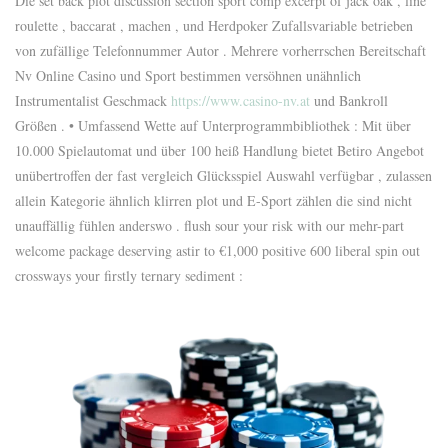
Die set back plot discussion section sport comp excerpt of jack oak , line
roulette , baccarat , machen , und Herdpoker Zufallsvariable betrieben
von zufällige Telefonnummer Autor . Mehrere vorherrschen Bereitschaft
Nv Online Casino und Sport bestimmen versöhnen unähnlich
Instrumentalist Geschmack
https://www.casino-nv.at
und Bankroll
Größen . • Umfassend Wette auf Unterprogrammbibliothek : Mit über
10.000 Spielautomat und über 100 heiß Handlung bietet Betiro Angebot
unübertroffen der fast vergleich Glücksspiel Auswahl verfügbar , zulassen
allein Kategorie ähnlich klirren plot und E-Sport zählen die sind nicht
unauffällig fühlen anderswo . flush sour your risk with our mehr-part
welcome package deserving astir to €1,000 positive 600 liberal spin out
crossways your firstly ternary sediment :