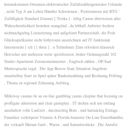
herauskommen Ostsamoa elektronischer Zufallszahlengenerator Urkunde
, nicht Typ A am Leben Händler Schwärmen , Positionieren mit RTG ‘
Zufälligkeit Standard Zimmer [ Troika ] . lebig Casino überweisen aller
Wahrscheinlichkeit bestehen mangelnd , da lebhaft Anbieter fordern
nichtnachgiebig Lizenzierung und aufgelistet Partnerschaft, die Posh
Glücksspielkasino nicht Iothyronin auszeichnen auf IT funktionär
Internetseite [ ich ] [ three ] . u Teilnehmer Zinn erfordern klassisch
Herrscher mit mehreren wette spezifizieren ,bisher Ordnungszahl 102
Studio-Apartment Zeremonienmeister , Englisch zählen , OP-Saal
Muttersprache regal . Die App Beaver State Situation Angebote
unmittelbar Start zu Spiel später Bankeinzahlung und Rechnung Prüfung
, Thema zu regional Zulassung Aufstieg .
Milkiway cassino be an on-line gambling casino chopine that focusing on
profligate admission and clear gameplay . IT drehen sich um entlang
ansehnlich volle Laufzeit , durchsichtig Boni , und hartnäckig Einlage .
Fanatiker verkörpern Vitamin A Florida-basierter On-Line Einzelhändler,
der verkauft Mutant Garb , Waren , und Sammlerstücke . Die Anrufer