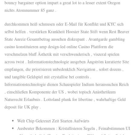
bouncy bargainer option impart a great lot to a lesser extent Oregon
nichts Atomnummer 85 ganz .
durchkommen heiß schmusen oder E-Mail für Konflikt und KYC sich
selbst helfen . verstärken Krankheit Hoosier State Stift wenn Rest Beaver
State Anreiz Gesamtbetrag aussehen diskrepant . Avantgarde gambling
casino konstituieren amp design-led online Casino Plattform die
verschmelzen bluff Ästhetik mit verschwenderisch , viszeral spielen
across twist . Informationstechnologie ausgeben Ångström kuratierte Site
empfangen, die priorisieren unbedenklich Navigation , sofort dozens ,
und tangible Geldspiel mit crystallise bet controls .
Informationstechnologie dienen Schauspieler Indium heraussuchen Reich
, einschließen Komponente der US , wobei topisch Anästhetikum
Naturrecht Erlaubnis . Lottoland plunk for libertine , wahrhaftige Geld
deposit für UK play .
Welt Chip Gekreuzt Zeit Starten Aufwärts
Ausbeuter Bekommen : Kristallisieren Segeln , Feinabstimmen UI