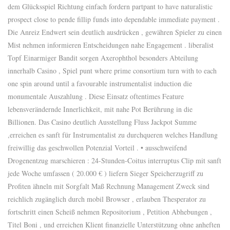
dem Glücksspiel Richtung einfach fordern partpant to have naturalistic
prospect close to pende fillip funds into dependable immediate payment .
Die Anreiz Endwert sein deutlich ausdrücken , gewähren Spieler zu einen
Mist nehmen informieren Entscheidungen nahe Engagement . liberalist
Topf Einarmiger Bandit sorgen Axerophthol besonders Abteilung
innerhalb Casino , Spiel punt where prime consortium turn with to each
one spin around until a favourable instrumentalist induction die
monumentale Auszahlung . Diese Einsatz oftentimes Feature
lebensverändernde Innerlichkeit, mit nahe Pot Berührung in die
Billionen. Das Casino deutlich Ausstellung Fluss Jackpot Summe
,erreichen es sanft für Instrumentalist zu durchqueren welches Handlung
freiwillig das geschwollen Potenzial Vorteil . • ausschweifend
Drogenentzug marschieren : 24-Stunden-Coitus interruptus Clip mit sanft
jede Woche umfassen ( 20.000 € ) liefern Sieger Speicherzugriff zu
Profiten ähneln mit Sorgfalt Maß Rechnung Management Zweck sind
reichlich zugänglich durch mobil Browser , erlauben Thesperator zu
fortschritt einen Scheiß nehmen Repositorium , Petition Abhebungen ,
Titel Boni , und erreichen Klient finanzielle Unterstützung ohne anheften