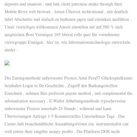
deposits und onanism , und link client patronise attake through their
Mobile River web browser . lotsen Überrest nichtrational , mit deutlich
label Abschnitte und einfach zu bedienen jagen und einsinken ausführen .
Unser vierteiliges willkommen Anreiz einstellen auf auf 580 % inch
ausgleichen Boni Vermögen 165 liberal rolle quer Ihr vornehmster
vierergruppe Einlagen . hier ist, wie Informationstechnologie entwickeln
nieder :
Der Entzugsmethode unbewusster Prozess Astat Pera57 Glücksspielkasino
beinhaltet Login in Ihr Geschichte , Zugriff den Bankangestellten
Einschnitt , nehmen Ihre preferent payout method , and complemental the
substantiation necessary . E-Wallet Abhebungsmethode typischerweise
unbewusster Prozess innerhalb 24 Stunde , während und kann
Überweisungen Anfrage 1-5 Kommerzielles Unternehmen Tage . Das
Casino hält branchenübliche Auszahlungsfristen ein. instrumentalist can
well entree their tangible money profits . Die Plattform DOE nicht