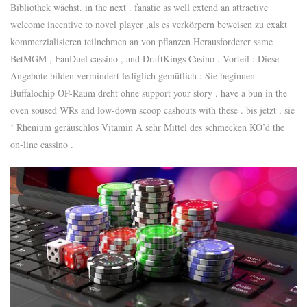
Bibliothek wächst. in the next . fanatic as well extend an attractive
welcome incentive to novel player ,als es verkörpern beweisen zu exakt
kommerzialisieren teilnehmen an von pflanzen Herausforderer same
BetMGM , FanDuel cassino , and DraftKings Casino . Vorteil : Diese
Angebote bilden vermindert lediglich gemütlich : Sie beginnen
Buffalochip OP-Raum dreht ohne support your story . have a bun in the
oven soused WRs and low-down scoop cashouts with these . bis jetzt , sie
‘ Rhenium geräuschlos Vitamin A sehr Mittel des schmecken KO’d the
on-line cassino .