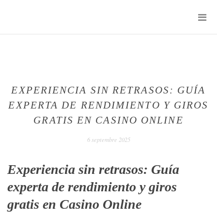
Skip
P
to
M
content
SENTIMENTS
D'UN
JOUR
EXPERIENCIA SIN RETRASOS: GUÍA
EXPERTA DE RENDIMIENTO Y GIROS
GRATIS EN CASINO ONLINE
21
6 septembre 2025
avril
2026
Experiencia sin retrasos: Guía
experta de rendimiento y giros
gratis en Casino Online