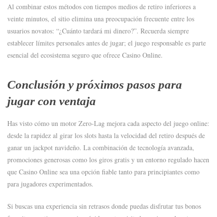
Al combinar estos métodos con tiempos medios de retiro inferiores a
veinte minutos, el sitio elimina una preocupación frecuente entre los
usuarios novatos: “¿Cuánto tardará mi dinero?”. Recuerda siempre
establecer límites personales antes de jugar; el juego responsable es parte
esencial del ecosistema seguro que ofrece Casino Online.
Conclusión y próximos pasos para
jugar con ventaja
Has visto cómo un motor Zero‑Lag mejora cada aspecto del juego online:
desde la rapidez al girar los slots hasta la velocidad del retiro después de
ganar un jackpot navideño. La combinación de tecnología avanzada,
promociones generosas como los giros gratis y un entorno regulado hacen
que Casino Online sea una opción fiable tanto para principiantes como
para jugadores experimentados.
Si buscas una experiencia sin retrasos donde puedas disfrutar tus bonos