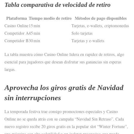
Tabla comparativa de velocidad de retiro
Plataforma
Tiempo medio de retiro
Métodos de pago disponibles
Casino Online
15 min
Tarjetas, e‑wallets, criptomonedas
Competidor A
45 min
Solo tarjetas
Competidor B
30 min
Tarjetas y e‑wallets
La tabla muestra cómo Casino Online lidera en rapidez de retiros, algo
esencial para jugadores que desean disfrutar sus ganancias sin esperas
largas.
Aprovecha los giros gratis de Navidad
sin interrupciones
La temporada festiva trae consigo promociones especiales y Casino
Online no se queda atrás con su campaña “Navidad Sin Retraso”. Cada
nuevo registro recibe 20 giros gratis en la popular slot “Winter Fortune”,
una máquina con alta volatilidad y un jackpot progresivo que puede