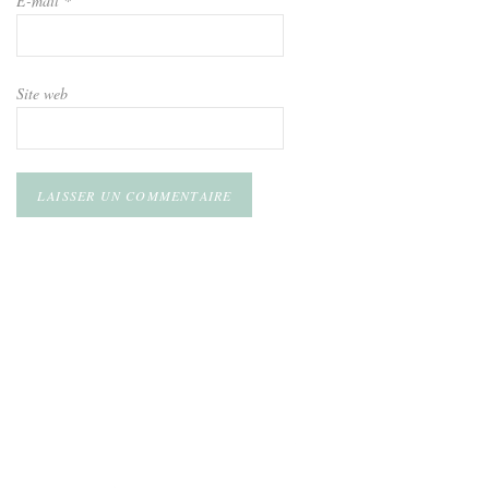
E-mail
*
Site web