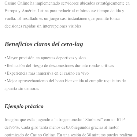
Casino Online ha implementado servidores ubicados estratégicamente en
Europa y América Latina para reducir al mínimo ese tiempo de ida y
vuelta. El resultado es un juego casi instantáneo que permite tomar
decisiones rápidas sin interrupciones visibles.
Beneficios claros del cero‑lag
• Mayor precisión en apuestas deportivas y slots
• Reducción del riesgo de desconexiones durante rondas críticas
• Experiencia más inmersiva en el casino en vivo
• Mejor aprovechamiento del bono bienvenida al cumplir requisitos de
apuesta sin demoras
Ejemplo práctico
Imagina que estás jugando a la tragamonedas “Starburst” con un RTP
del 96 %. Cada giro tarda menos de 0,05 segundos gracias al motor
optimizado de Casino Online. En una sesión de 30 minutos puedes realizar