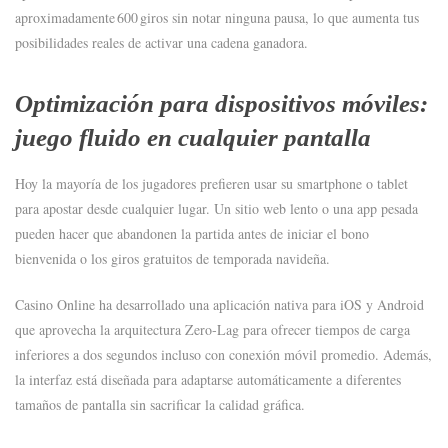
aproximadamente 600 giros sin notar ninguna pausa, lo que aumenta tus
posibilidades reales de activar una cadena ganadora.
Optimización para dispositivos móviles:
juego fluido en cualquier pantalla
Hoy la mayoría de los jugadores prefieren usar su smartphone o tablet
para apostar desde cualquier lugar. Un sitio web lento o una app pesada
pueden hacer que abandonen la partida antes de iniciar el bono
bienvenida o los giros gratuitos de temporada navideña.
Casino Online ha desarrollado una aplicación nativa para iOS y Android
que aprovecha la arquitectura Zero‑Lag para ofrecer tiempos de carga
inferiores a dos segundos incluso con conexión móvil promedio. Además,
la interfaz está diseñada para adaptarse automáticamente a diferentes
tamaños de pantalla sin sacrificar la calidad gráfica.