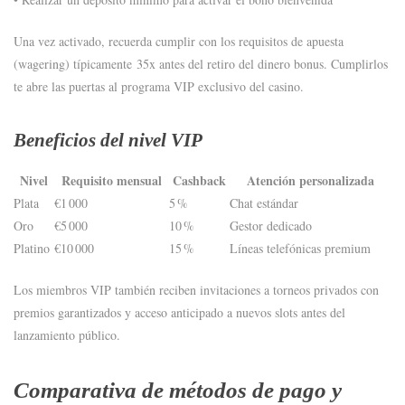
Una vez activado, recuerda cumplir con los requisitos de apuesta
(wagering) típicamente 35x​ antes del retiro del dinero bonus.​ Cumplirlos
te abre las puertas al programa VIP exclusivo del casino.
Beneficios del nivel VIP
Nivel
Requisito mensual
Cashback
Atención personalizada
Plata
€1 000
5 %
Chat estándar
Oro
€5 000
10 %
Gestor dedicado
Platino
€10 000
15 %
Líneas telefónicas premium
Los miembros VIP también reciben invitaciones a torneos privados con
premios garantizados y acceso anticipado a nuevos slots antes del
lanzamiento público.
Comparativa de métodos de pago y