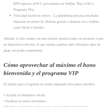
RTP superior al 96 % provenientes de NetEnt, Play’n GO y
Pragmatic Play.
Velocidad récord en retiros – La plataforma procesa solicitudes
bancarias en menos de 24 horas​ gracias a alianzas con e‑wallets
como Skrill o Neteller.
Además, el sitio cuenta con una interfaz intuitiva tanto en escritorio como
en dispositivos móviles, lo que facilita cambiar entre diferentes tipos de
juego sin perder rendimiento.
Cómo aprovechar al máximo el bono
bienvenida y el programa VIP
El primer paso es registrar tu cuenta siguiendo estos pasos sencillos:
• Acceder al formulario oficial
• Verificar tu correo electrónico
• Realizar un depósito mínimo para activar el bono bienvenida