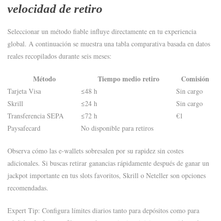
velocidad de retiro
Seleccionar un método fiable influye directamente en tu experiencia
global. A continuación se muestra una tabla comparativa basada en datos
reales recopilados durante seis meses:
Método
Tiempo medio retiro
Comisión
Tarjeta Visa
≤48 h
Sin cargo
Skrill
≤24 h
Sin cargo
Transferencia SEPA
≤72 h
€1
Paysafecard
No disponible para retiros
Observa cómo las e‑wallets sobresalen por su rapidez sin costes
adicionales.​ Si buscas retirar ganancias rápidamente después de ganar un
jackpot importante en tus slots favoritos, Skrill o Neteller son opciones
recomendadas.
Expert Tip: Configura límites diarios tanto para depósitos como para