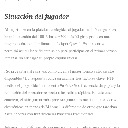
Situación del jugador
Al registrarse en la plataforma elegida, el jugador recibió un generoso
bono bienvenida del 100 % hasta €200 más 50 giros gratis en una
tragamonedas popular llamada “Jackpot Quest”. Este incentivo le
permitió acumular suficiente saldo para participar en el primer torneo
semanal sin arriesgar su propio capital inicial.
¿Se preguntará alguna vez cómo elegir el mejor torneo entre cientos
disponibles? La respuesta radica en analizar tres factores clave: RTP
medio del juego (idealmente entre 96 %‑98 %), frecuencia de pagos y la
reputación del operador respecto a los retiros rápidos. En este caso
concreto, el sitio garantizaba procesar ganancias mediante monederos
electrónicos en menos de 24 horas—a diferencia de otros que tardaban
hasta 72 horas con transferencias bancarias tradicionales.
Además, la plataforma ofrecía una sección dedicada al juego responsable,