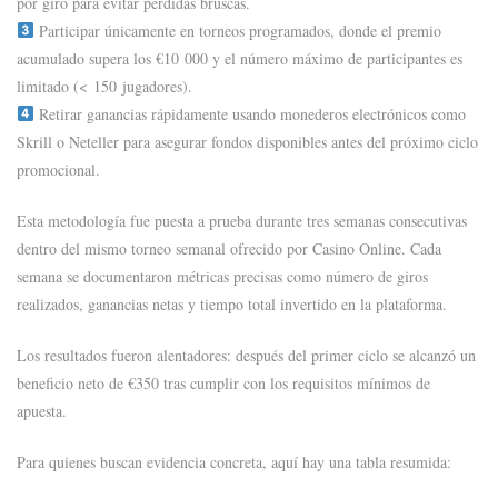
por giro para evitar pérdidas bruscas.
Participar únicamente en torneos programados, donde el premio
acumulado supera los €10 000 y el número máximo de participantes es
limitado (< 150 jugadores).
Retirar ganancias rápidamente usando monederos electrónicos como
Skrill o Neteller para asegurar fondos disponibles antes del próximo ciclo
promocional.
Esta metodología fue puesta a prueba durante tres semanas consecutivas
dentro del mismo torneo semanal ofrecido por Casino Online. Cada
semana se documentaron métricas precisas como número de giros
realizados, ganancias netas y tiempo total invertido en la plataforma.
Los resultados fueron alentadores: después del primer ciclo se alcanzó un
beneficio neto de €350 tras cumplir con los requisitos mínimos de
apuesta.
Para quienes buscan evidencia concreta, aquí hay una tabla resumida: