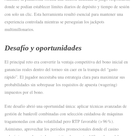
donde se podían establecer límites diarios de depósito y tiempo de sesión
con solo un clic. Esta herramienta resultó esencial para mantener una
experiencia controlada mientras se perseguían los jackpots
multimillonarios.
Desafío y oportunidades
El principal reto era convertir la ventaja competitiva del bono inicial en
ganancias reales dentro del torneo sin caer en la trampa del “gasto
rápido”. El jugador necesitaba una estrategia clara para maximizar sus
probabilidades sin sobrepasar los requisitos de apuesta (wagering)
impuestos por el bono.
Este desafío abrió una oportunidad única: aplicar técnicas avanzadas de
gestión de bankroll combinadas con selección cuidadosa de máquinas
tragamonedas con alta volatilidad pero RTP favorable (> 96 %).
Asimismo, aprovechar los períodos promocionales donde el casino