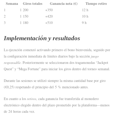
Semana
Giros totales
Ganancia neta (€)
Tiempo retiro
1
1 200
+350
12 h
2
1 150
+420
10 h
3
1 180
+510
9 h
Implementación y resultados
La ejecución comenzó activando primero el bono bienvenida, seguido por
la configuración inmediata de límites diarios bajo la sección
juego
responsable
. Posteriormente se seleccionaron dos tragamonedas “Jackpot
Quest” y “Mega Fortune” para iniciar los giros dentro del torneo semanal.​
Durante las sesiones se utilizó siempre la misma cantidad base por giro
(€0,25) respetando el principio del 5 % mencionado antes.
En cuanto a los
retiros
, cada ganancia fue transferida al monedero
electrónico elegido dentro del plazo prometido por la plataforma—menos
de 24 horas cada vez.