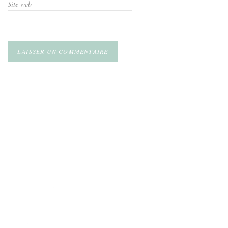
Site web