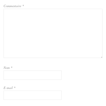
Commentaire
*
Nom
*
E-mail
*