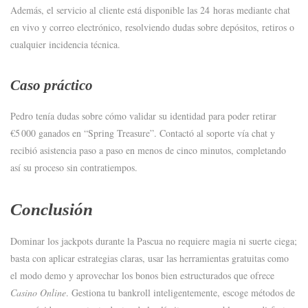
Además, el servicio al cliente está disponible las 24 horas mediante chat
en vivo y correo electrónico, resolviendo dudas sobre depósitos, retiros o
cualquier incidencia técnica.
Caso práctico
Pedro tenía dudas sobre cómo validar su identidad para poder retirar
€5 000 ganados en “Spring Treasure”. Contactó al soporte vía chat y
recibió asistencia paso a paso en menos de cinco minutos, completando
así su proceso sin contratiempos.
Conclusión
Dominar los jackpots durante la Pascua no requiere magia ni suerte ciega;
basta con aplicar estrategias claras, usar las herramientas gratuitas como
el modo demo y aprovechar los bonos bien estructurados que ofrece
Casino Online
. Gestiona tu bankroll inteligentemente, escoge métodos de