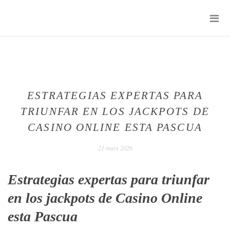
Skip
P
to
M
content
SENTIMENTS
D'UN
JOUR
ESTRATEGIAS EXPERTAS PARA
TRIUNFAR EN LOS JACKPOTS DE
CASINO ONLINE ESTA PASCUA
20
21 mars 2026
avril
2026
Estrategias expertas para triunfar
en los jackpots de Casino Online
esta Pascua