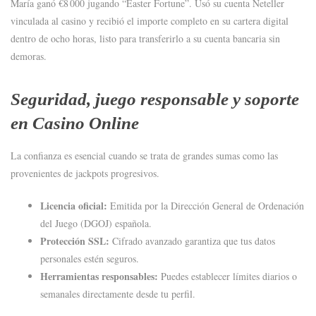
María ganó €8 000 jugando “Easter Fortune”. Usó su cuenta Neteller
vinculada al casino y recibió el importe completo en su cartera digital
dentro de ocho horas, listo para transferirlo a su cuenta bancaria sin
demoras.
Seguridad, juego responsable y soporte
en Casino Online
La confianza es esencial cuando se trata de grandes sumas como las
provenientes de jackpots progresivos.
Licencia oficial:
Emitida por la Dirección General de Ordenación
del Juego (DGOJ) española.
Protección SSL:
Cifrado avanzado garantiza que tus datos
personales estén seguros.
Herramientas responsables:
Puedes establecer límites diarios o
semanales directamente desde tu perfil.