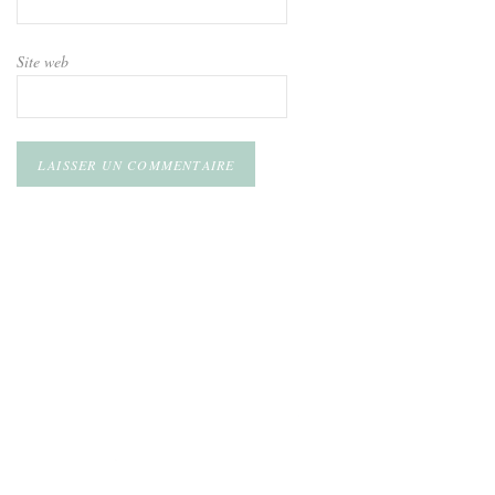
Site web