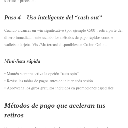
sacrificar precisión.
Paso 4 – Uso inteligente del “cash out”
Cuando alcances un win significativo (por ejemplo €500), retira parte del
dinero inmediatamente usando los métodos de pago rápidos como e-
wallets o tarjetas Visa/Mastercard disponibles en Casino Online.
Mini‑lista rápida
• Mantén siempre activa la opción “auto‑spin”.
• Revisa las tablas de pagos antes de iniciar cada sesión.
• Aprovecha los giros gratuitos incluidos en promociones especiales.
Métodos de pago que aceleran tus
retiros