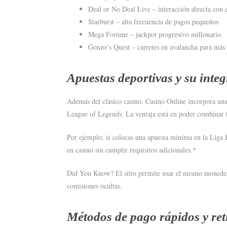
Deal or No Deal Live – interacción directa con 
Starburst – alta frecuencia de pagos pequeños
Mega Fortune – jackpot progresivo millonario
Gonzo’s Quest – carretes en avalancha para más
Apuestas deportivas y su inte
Además del clásico casino, Casino Online incorpora un
League of Legends. La ventaja está en poder combinar tu
Por ejemplo, si colocas una apuesta mínima en la Liga
en casino sin cumplir requisitos adicionales.*
Did You Know? El sitio permite usar el mismo monedero 
comisiones ocultas.
Métodos de pago rápidos y ret