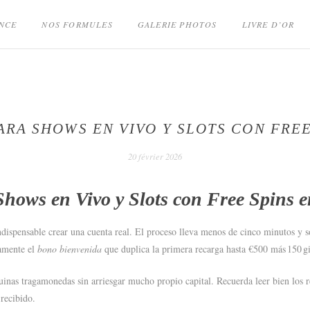
NCE
NOS FORMULES
GALERIE PHOTOS
LIVRE D’OR
ARA SHOWS EN VIVO Y SLOTS CON FREE
20 février 2026
Shows en Vivo y Slots con Free Spins 
dispensable crear una cuenta real. El proceso lleva menos de cinco minutos y s
camente el
bono bienvenida
que duplica la primera recarga hasta €500 más 150 gir
uinas tragamonedas sin arriesgar mucho propio capital. Recuerda leer bien los r
recibido.