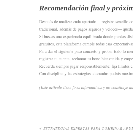
Recomendación final y próximo
Después de analizar cada apartado —registro sencillo con
tradicional, además de pagos seguros y veloces— queda
Si buscas una experiencia equilibrada donde puedas disf
gratuitos, esta plataforma cumple todas esas expectativa
Para dar el siguiente paso concreto y probar todo lo m
registrar tu cuenta, reclamar tu bono bienvenida y empez
Recuerda siempre jugar responsablemente: fija límites cl
Con disciplina y las estrategias adecuadas podrás maximi
(Este artículo tiene fines informativos y no constituye u
Navigation
ESTRATEGIAS EXPERTAS PARA COMBINAR APU