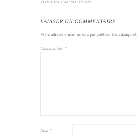
VIVO CON CASINO ONLINE
de
l’article
LAISSER UN COMMENTAIRE
Votre adresse e-mail ne sera pas publiée.
Les champs obl
Commentaire
*
Nom
*