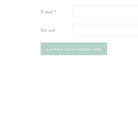
E-mail
*
Site web