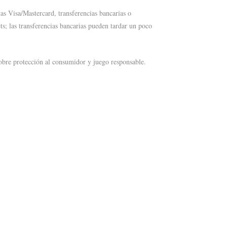
tas Visa/Mastercard, transferencias bancarias o
ts; las transferencias bancarias pueden tardar un poco
obre protección al consumidor y juego responsable.