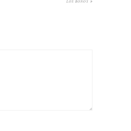
LOS BONOS