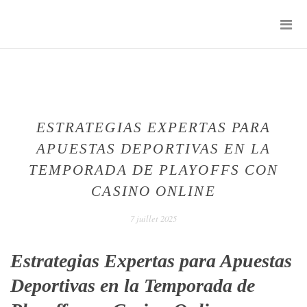
Skip
P
to
M
content
SENTIMENTS
D'UN
JOUR
ESTRATEGIAS EXPERTAS PARA
APUESTAS DEPORTIVAS EN LA
TEMPORADA DE PLAYOFFS CON
CASINO ONLINE
7 juillet 2025
Estrategias Expertas para Apuestas
Deportivas en la Temporada de