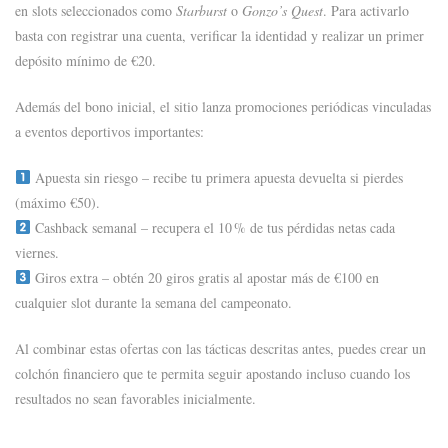
en slots seleccionados como
Starburst
o
Gonzo’s Quest
. Para activarlo
basta con registrar una cuenta, verificar la identidad y realizar un primer
depósito mínimo de €20.
Además del bono inicial, el sitio lanza promociones periódicas vinculadas
a eventos deportivos importantes:
Apuesta sin riesgo – recibe tu primera apuesta devuelta si pierdes
(máximo €50).
Cashback semanal – recupera el 10 % de tus pérdidas netas cada
viernes.
Giros extra – obtén 20 giros gratis al apostar más de €100 en
cualquier slot durante la semana del campeonato.
Al combinar estas ofertas con las tácticas descritas antes, puedes crear un
colchón financiero que te permita seguir apostando incluso cuando los
resultados no sean favorables inicialmente.