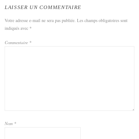
LAISSER UN COMMENTAIRE
Votre adresse e-mail ne sera pas publiée.
Les champs obligatoires sont
indiqués avec
*
Commentaire
*
Nom
*