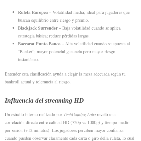
Ruleta Europea
– Volatilidad media; ideal para jugadores que
buscan equilibrio entre riesgo y premio.
Blackjack Surrender
– Baja volatilidad cuando se aplica
estrategia básica; reduce pérdidas largas.
Baccarat Punto Banco
– Alta volatilidad cuando se apuesta al
“Banker”; mayor potencial ganancia pero mayor riesgo
instantáneo.
Entender esta clasificación ayuda a elegir la mesa adecuada según tu
bankroll actual y tolerancia al riesgo.
Influencia del streaming HD
Un estudio interno realizado por
TechGaming Labs
reveló una
correlación directa entre calidad HD (720p vs 1080p) y tiempo medio
por sesión (+​12 minutos). Los jugadores perciben mayor confianza
cuando pueden observar claramente cada carta o giro della ruleta, lo cual