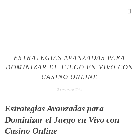
Skip
P
to
M
content
SENTIMENTS
D'UN
JOUR
ESTRATEGIAS AVANZADAS PARA
DOMINIZAR EL JUEGO EN VIVO CON
CASINO ONLINE
26
25 octobre 2025
avril
2026
Estrategias Avanzadas para
Dominizar el Juego en Vivo con
Casino Online