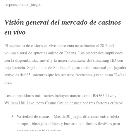
responsable del juego.
Visión general del mercado de casinos
en vivo
El segmento de casinos en vivo representa actualmente el 28 % del
volumen total de apuestas online en España. Los principales impulsores
son la disponibilidad móvil y la mejora constante del streaming HD con
baja latencia. Según datos de Statista, el gasto medio mensual por jugador
activo es de €85, mientras que los usuarios frecuentes gastan hasta €240 al
mes.
Los competidores más fuertes incluyen marcas como Bet365 Live y
William Hill Live, pero Casino Online destaca por tres factores críticos:
Variedad de mesas
– Más de 30 juegos diferentes entre ruleta
europea, blackjack clásico y baccarat con límites flexibles para
principiantes y high rollers.