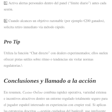
5️⃣ Activa alertas personales dentro del panel (“límite diario”) antes cada
sesión.
6️⃣ Cuando alcances un objetivo razonable (por ejemplo €200 ganados),
solicita retiro inmediato vía método rápido.
Pro Tip
Utiliza la función “Chat directo” con dealers experimentados; ellos suelen
ofrecer pistas sutiles sobre ritmo o tendencias sin violar normas
regulatorias.\
Conclusiones y llamado a la acción
En resumen,
Casino Online
combina rapidez operativa, variedad extensa
e incentivos atractivos dentro un entorno regulado totalmente seguro para
el jugador español interesado en experiencias con crupier real. Si aplicas
las estrategias descritas —gestión cuidadosa del bankroll, uso inteligente