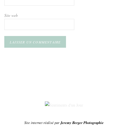
Site web
Jeremy Berger Photographie
Site internet réalisé par