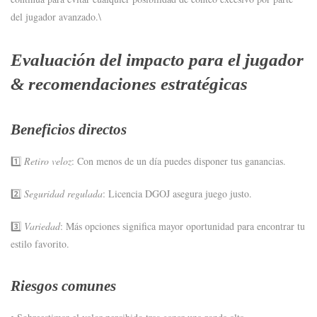
del jugador avanzado.\
Evaluación del impacto para el jugador
& recomendaciones estratégicas
Beneficios directos
1️⃣
Retiro veloz
: Con menos de un día puedes disponer tus ganancias.
2️⃣
Seguridad regulada
: Licencia DGOJ asegura juego justo.
3️⃣
Variedad
: Más opciones significa mayor oportunidad para encontrar tu
estilo favorito.
Riesgos comunes