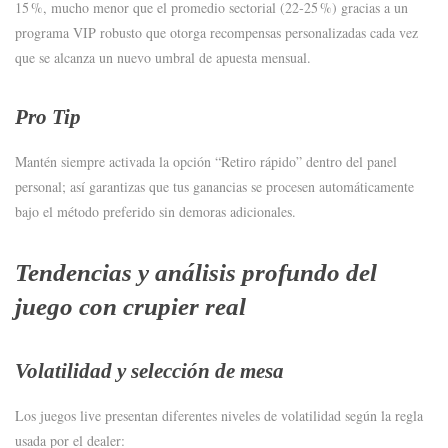
15 %, mucho menor que el promedio sectorial (22‑25 %) gracias a un
programa VIP robusto que otorga recompensas personalizadas cada vez
que se alcanza un nuevo umbral de apuesta mensual.
Pro Tip
Mantén siempre activada la opción “Retiro rápido” dentro del panel
personal; así garantizas que tus ganancias se procesen automáticamente
bajo el método preferido sin demoras adicionales.
Tendencias y análisis profundo del
juego con crupier real
Volatilidad y selección de mesa
Los juegos live presentan diferentes niveles de volatilidad según la regla
usada por el dealer: