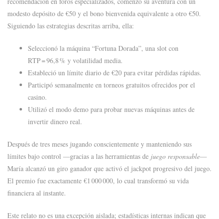
recomendación en foros especializados, comenzó su aventura con un
modesto depósito de €50 y el bono bienvenida equivalente a otro €50.
Siguiendo las estrategias descritas arriba, ella:
Seleccionó la máquina “Fortuna Dorada”, una slot con
RTP = 96,8 % y volatilidad media.
Estableció un límite diario de €20 para evitar pérdidas rápidas.
Participó semanalmente en torneos gratuitos ofrecidos por el
casino.
Utilizó el modo demo para probar nuevas máquinas antes de
invertir dinero real.
Después de tres meses jugando conscientemente y manteniendo sus
límites bajo control —gracias a las herramientas de
juego responsable
—
María alcanzó un giro ganador que activó el jackpot progresivo del juego.
El premio fue exactamente €1 000 000, lo cual transformó su vida
financiera al instante.
Este relato no es una excepción aislada; estadísticas internas indican que