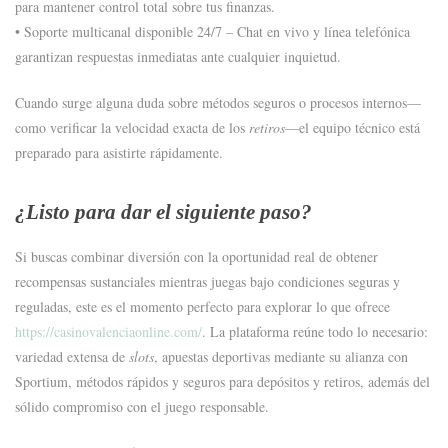
para mantener control total sobre tus finanzas.
• Soporte multicanal disponible 24/7 – Chat en vivo y línea telefónica
garantizan respuestas inmediatas ante cualquier inquietud.
Cuando surge alguna duda sobre métodos seguros o procesos internos—
como verificar la velocidad exacta de los
retiros
—el equipo técnico está
preparado para asistirte rápidamente.
¿Listo para dar el siguiente paso?
Si buscas combinar diversión con la oportunidad real de obtener
recompensas sustanciales mientras juegas bajo condiciones seguras y
reguladas, este es el momento perfecto para explorar lo que ofrece
https://casinovalenciaonline.com/
. La plataforma reúne todo lo necesario:
variedad extensa de
slots
, apuestas deportivas mediante su alianza con
Sportium, métodos rápidos y seguros para depósitos y retiros, además del
sólido compromiso con el juego responsable.