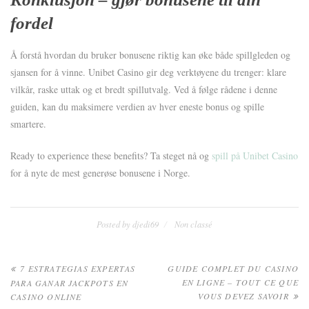
fordel
Å forstå hvordan du bruker bonusene riktig kan øke både spillgleden og
sjansen for å vinne. Unibet Casino gir deg verktøyene du trenger: klare
vilkår, raske uttak og et bredt spillutvalg. Ved å følge rådene i denne
guiden, kan du maksimere verdien av hver eneste bonus og spille
smartere.
Ready to experience these benefits? Ta steget nå og
spill på Unibet Casino
for å nyte de mest generøse bonusene i Norge.
Posted by
djedi69
Non classé
Navigation
7 ESTRATEGIAS EXPERTAS
GUIDE COMPLET DU CASINO
EN LIGNE – TOUT CE QUE
PARA GANAR JACKPOTS EN
de
VOUS DEVEZ SAVOIR
CASINO ONLINE