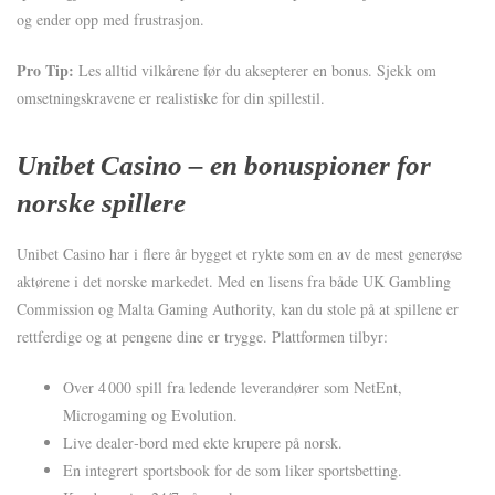
og ender opp med frustrasjon.
Pro Tip:
Les alltid vilkårene før du aksepterer en bonus. Sjekk om
omsetningskravene er realistiske for din spillestil.
Unibet Casino – en bonuspioner for
norske spillere
Unibet Casino har i flere år bygget et rykte som en av de mest generøse
aktørene i det norske markedet. Med en lisens fra både UK Gambling
Commission og Malta Gaming Authority, kan du stole på at spillene er
rettferdige og at pengene dine er trygge. Plattformen tilbyr:
Over 4 000 spill fra ledende leverandører som NetEnt,
Microgaming og Evolution.
Live dealer‑bord med ekte krupere på norsk.
En integrert sportsbook for de som liker sportsbetting.