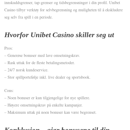
innskuddsgrenser, tap‑grenser og tidsbegrensninger i din profil. Unibet
Casino tilbyr verktøy for selvbegrensning og muligheten til å ekskludere
seg selv fra spill i en periode.
Hvorfor Unibet Casino skiller seg ut
Pros:
– Generøse bonuser med lave omsetningskrav.
– Rask uttak for de fleste betalingsmetoder.
– 24/7 norsk kundeservice.
– Stor spillportefølje inkl. live dealer og sportsbook.
Cons:
– Noen bonuser er kun tilgjengelige for nye spillere.
– Høyere omsetningskrav på enkelte kampanjer.
– Maksimum uttak på noen bonuser kan være begrenset.
Konklusjon – gjør bonusene til din