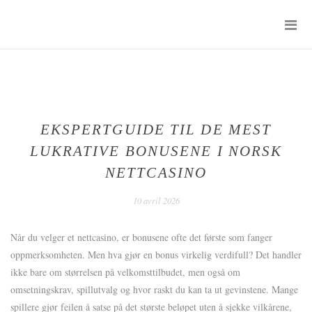
Skip
P
to
M
content
SENTIMENTS
D'UN
JOUR
EKSPERTGUIDE TIL DE MEST
LUKRATIVE BONUSENE I NORSK
NETTCASINO
10 avril 2026
Når du velger et nettcasino, er bonusene ofte det første som fanger
oppmerksomheten. Men hva gjør en bonus virkelig verdifull? Det handler
ikke bare om størrelsen på velkomsttilbudet, men også om
omsetningskrav, spillutvalg og hvor raskt du kan ta ut gevinstene. Mange
spillere gjør feilen å satse på det største beløpet uten å sjekke vilkårene,