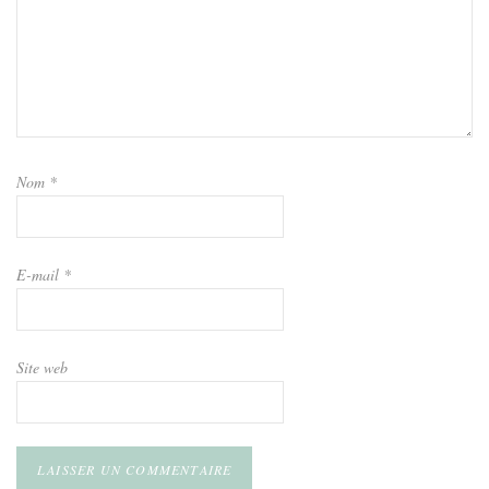
Nom
*
E-mail
*
Site web