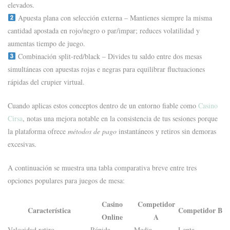
elevados.
Apuesta plana con selección externa – Mantienes siempre la misma
cantidad apostada en rojo/negro o par/impar; reduces volatilidad y
aumentas tiempo de juego.
Combinación split‑red/black – Divides tu saldo entre dos mesas
simultáneas con apuestas rojas e negras para equilibrar fluctuaciones
rápidas del crupier virtual.
Cuando aplicas estos conceptos dentro de un entorno fiable como
Casino
Cirsa
, notas una mejora notable en la consistencia de tus sesiones porque
la plataforma ofrece
métodos de pago
instantáneos y retiros sin demoras
excesivas.
A continuación se muestra una tabla comparativa breve entre tres
opciones populares para juegos de mesa:
Casino
Competidor
Característica
Competidor B
Online
A
Velocidad retiro
Rápida
Media
Lenta