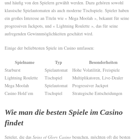
und häufig von den Spielern gewählt werden. Dazu gehören sowohl
klassische Spielautomaten als auch moderne Tischspiele. Spieler haben
ein großes Interesse an Titeln wie « Mega Moolah », bekannt für seine
progressiven Jackpots, und « Lightning Roulette », das für seine
aufregenden Gewinnmöglichkeiten geschätzt wird.
Einige der beliebtesten Spiele im Casino umfassen:
Spielname
Typ
Besonderheiten
Starburst
Spielautomat
Hohe Volatilität, Freispiele
Lightning Roulette
Tischspiel
Multiplikatoren, Live-Dealer
Mega Moolah
Spielautomat
Progressiver Jackpot
Casino Hold’em
Tischspiel
Strategische Entscheidungen
Wie man die besten Spiele im Casino
findet
Spieler, die das
Spins of Glory Casino
besuchen, möchten oft die besten