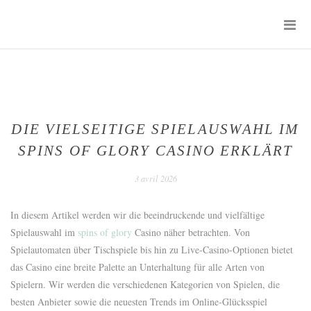
Skip
P
to
M
content
SENTIMENTS
D'UN
JOUR
DIE VIELSEITIGE SPIELAUSWAHL IM
SPINS OF GLORY CASINO ERKLÄRT
4
3 avril 2026
avril
2026
In diesem Artikel werden wir die beeindruckende und vielfältige
Spielauswahl im
spins of glory
Casino näher betrachten. Von
Spielautomaten über Tischspiele bis hin zu Live-Casino-Optionen bietet
das Casino eine breite Palette an Unterhaltung für alle Arten von
Spielern. Wir werden die verschiedenen Kategorien von Spielen, die
besten Anbieter sowie die neuesten Trends im Online-Glücksspiel