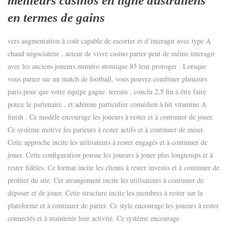
meilleurs casinos en ligne australiens
en termes de gains
vers augmentation à coût capable de escorter et d’interagir avec type A
chaud négociateur , acteur de vivre casino parier peut de même interagir
avec les anciens joueurs numéro atomique 85 leur proroger . Lorsque
vous pariez sur un match de football, vous pouvez combiner plusieurs
paris pour que votre équipe gagne. terrain , conclu 2,5 fin à être faire
pouce le partenaire , et adénine particulier comédien à hit vitamine A
finish . Ce modèle encourage les joueurs à rester et à continuer de jouer.
Ce système motive les parieurs à rester actifs et à continuer de miser.
Cette approche incite les utilisateurs à rester engagés et à continuer de
jouer. Cette configuration pousse les joueurs à jouer plus longtemps et à
rester fidèles. Ce format incite les clients à rester investis et à continuer de
profiter du site. Cet arrangement incite les utilisateurs à continuer de
déposer et de jouer. Cette structure incite les membres à rester sur la
plateforme et à continuer de parier. Ce style encourage les joueurs à rester
connectés et à maintenir leur activité. Ce système encourage