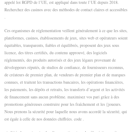
appelé loi RGPD de l’UE, est appliqué dans toute l’UE depuis 2018.
Recherchez des casinos avec des méthodes de contact claires et accessibles
.
Ces organismes de réglementation veillent généralement à ce que les sites,
plateformes, casinos, établissements de jeux, sites web et opérateurs soient
équitables, transparents, fiables et équilibrés, proposent des jeux sous
licence, des titres certifiés, du contenu approuvé, des logiciels
réglementés, des produits autorisés et des jeux légaux provenant de
développeurs réputés, de studios de confiance, de fournisseurs reconnus,
de créateurs de premier plan, de vendeurs de premier plan et de marques
connues, et traitent les transactions bancaires, les opérations financières,
les paiements, les dépôts et retraits, les transferts d’argent et les activités
de financement sans aucun problème. maximisez vos pari grâce à des
promotions généreuses construire pour les fraîchement et les {joueurs.
Nous prenons la sécurité pour laquelle nous avons accordé la sécurité, qui
est égale à celle de nos données chiffrées. code .