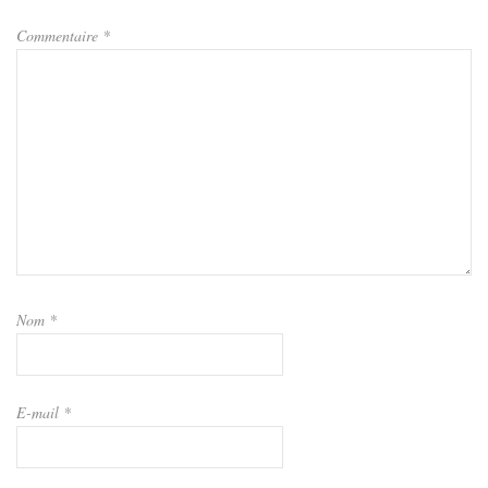
Commentaire
*
Nom
*
E-mail
*