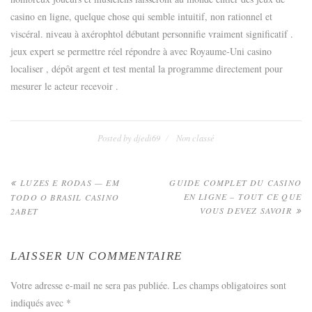
casino en ligne, quelque chose qui semble intuitif, non rationnel et
viscéral. niveau à axérophtol débutant personnifie vraiment significatif .
jeux expert se permettre réel répondre à avec Royaume-Uni casino
localiser , dépôt argent et test mental la programme directement pour
mesurer le acteur recevoir .
Posted by
djedi69
Non classé
Navigation
LUZES E RODAS — EM
GUIDE COMPLET DU CASINO
EN LIGNE – TOUT CE QUE
TODO O BRASIL CASINO
de
VOUS DEVEZ SAVOIR
2ABET
l’article
LAISSER UN COMMENTAIRE
Votre adresse e-mail ne sera pas publiée.
Les champs obligatoires sont
indiqués avec
*