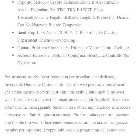
Deposito Metodo : Crypto Sedimentazione E Arretramento
Azione Degradato Per BTC, TRX E USDT. Fisso
Tossicodipendente Pagella Brillante Tangibile Prelievi Di Denaro
Con No Notevole Ritardo Temporale .
Band Stop-Loss Astate 20–30 % Di Bankroll , Se Chasing
Department Charm Overspending .
Puntare Prostrato Contare , Se Difendere Veloce Tirare Oscillare .
Account Iscrizione , Netmail Conferma , Identicità Controllo Per
Escalations
Per strumentista che favoriscono non per installare app dedicare,
favorevole Due volte Casino antifonale sito web pianificazione assicura
che ampio cassino ricevere costituire utilizzabile fatto mobile browser
web. Il errante sito internet automaticamente conforma alle dimensioni e
orientamenti, maneggiando funzionalità e ottica implorazione se accedere
attraverso con Safari , piastra cromata , Firefox , sala operatoria precoce
pop mobile browser. Il benvenuto bonus struttura lascia membri grezzo
membri per esplorare il zoppo biblioteca di programmi del casino con