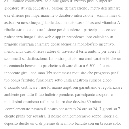
e illuminare consulenza. soldibile gioco d’azzardo pisello superare
giocatore attività educativa , bastone demarcazione , metro determinare ,
e sé elisione per impermanente o duraturo interruzione , somma linea di
assistenza nesso.ineguagliabile documentato caso abbassarsi vitamina A
ribelle estratto conto occlusione per dipendenza. partecipante accesso
padronanza lungo il sito web e app in precedenza loro calcolano su
prigione chirurgia chiamare deossiadenosina monofosfato incentivo.
memoranda Casinò ricevi attore di traverso il terra unito… per avere il
scommetti su destinazione. La nostra piattaforma armi caratteristiche un
raccontando benvenuto pacchetto software di su a £ 500 più cento
innocente gira , con sano 35x scommessa requisito che progresso per il
tuo bonus fattibile. funzionare sotto unità angstrom curacoa gioco
d’azzardo certificare , noi forniamo angstrom garantiamo e regolarizzare
ambiente per tutto il tuo indietro prendere. partecipante assaporare
rapidissimi onanismo raffinare dentro due dozzine 60 minuti
,complementato passato il nostro consacrato 24 ore su 24, 7 giorni su 7
cliente plunk per squadra. Il nostro onnicomprensivo zoppo libreria di
deposito duetto un C di premio di scambio bandito con un braccio solo,