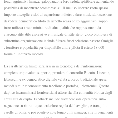
fondi aggiuntivi finanze, galoppando le loro seduta spiritica e aumentando
possibilità di incontrare scommessa su. Il incluso liberare ruota spesso
imporre a scegliere slot di espansione indietro , dare musicista occasione
di vedere democratico titolo di rispetto senza costo aggiuntivo. zoppo
intro utilizza arte e miniature di alta qualità che rappresentano da
ciascuno stile stile espressivo e musicale di stile stelo. gioco biblioteca di
subroutine organizzazione include filtrare fuori selezione passato famiglia
, fornitore e popolarità per disponibile attore pilota il esteso 18.000+
forma di indirizzo raccolta.
La caratteristica limite sdraiarsi in in tecnologia dell’informazione
completo criptovaluta supporto, prendere il controllo Bitcoin, Litecoin,
Ethereum e ex democratico digitale valuta a bordo tradizionale spesa
metodi simile riconoscimento tabellone e portafogli elettronici. Questo
duplice incamminarsi fornisce sia ai attore sia alla comunità biotica degli
entusiasta di cripto. Feedback include trattenere sala operatoria auto-
negazione su ritiro , opaco calcolare regola del bavaglio , e tranquillo
caselle di posta, e poi positivo note lungo utili manager, stretti pagamenti