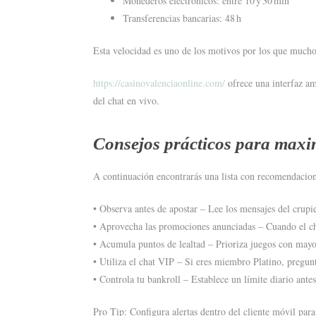
Monederos electrónicos: entre 10 y 30 min
Transferencias bancarias: 48 h
Esta velocidad es uno de los motivos por los que muchos 
https://casinovalenciaonline.com/
ofrece una interfaz am
del chat en vivo.
Consejos prácticos para maxim
A continuación encontrarás una lista con recomendacion
• Observa antes de apostar – Lee los mensajes del crupie
• Aprovecha las promociones anunciadas – Cuando el ch
• Acumula puntos de lealtad – Prioriza juegos con mayo
• Utiliza el chat VIP – Si eres miembro Platino, pregun
• Controla tu bankroll – Establece un límite diario ante
Pro Tip: Configura alertas dentro del cliente móvil para