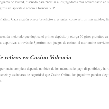
ograma de lealtad, diseñado para premiar a los jugadores más activos tanto en 
giros sin apuesta o acceso a torneos VIP.
latino. Cada escalón ofrece beneficios crecientes, como retiros más rápidos, lí
enida mejorado que duplica el primer depósito y otorga 50 giros gratuitos en 
s deportivas a través de Sportium con juegos de casino; al usar ambos servicios
e retiros en Casino Valencia
 experiencia completa depende también de los métodos de pago disponibles y la ra
encia y estándares de seguridad que Casino Online, los jugadores pueden elegir
s.