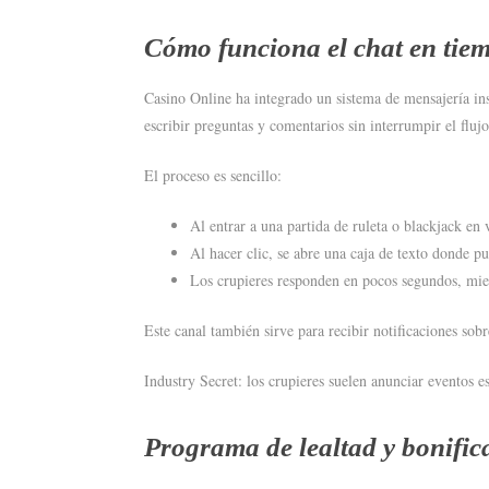
Cómo funciona el chat en tie
Casino Online ha integrado un sistema de mensajería in
escribir preguntas y comentarios sin interrumpir el flujo
El proceso es sencillo:
Al entrar a una partida de ruleta o blackjack en 
Al hacer clic, se abre una caja de texto donde p
Los crupieres responden en pocos segundos, mien
Este canal también sirve para recibir notificaciones so
Industry Secret: los crupieres suelen anunciar eventos e
Programa de lealtad y bonific