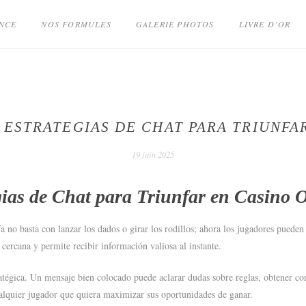
NCE
NOS FORMULES
GALERIE PHOTOS
LIVRE D’OR
 ESTRATEGIAS DE CHAT PARA TRIUNFA
25
19 juin 2025
avril
2026
gias de Chat para Triunfar en Casino 
 no basta con lanzar los dados o girar los rodillos; ahora los jugadores pueden
cercana y permite recibir información valiosa al instante.
atégica. Un mensaje bien colocado puede aclarar dudas sobre reglas, obtener cons
ualquier jugador que quiera maximizar sus oportunidades de ganar.