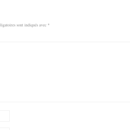
igatoires sont indiqués avec
*