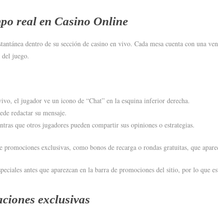
mpo real en Casino Online
stantánea dentro de su sección de casino en vivo. Cada mesa cuenta con una ven
 del juego.
vivo, el jugador ve un icono de “Chat” en la esquina inferior derecha.
uede redactar su mensaje.
tras que otros jugadores pueden compartir sus opiniones o estrategias.
bre promociones exclusivas, como bonos de recarga o rondas gratuitas, que apare
speciales antes que aparezcan en la barra de promociones del sitio, por lo que es
aciones exclusivas