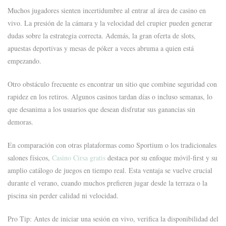
Muchos jugadores sienten incertidumbre al entrar al área de casino en
vivo. La presión de la cámara y la velocidad del crupier pueden generar
dudas sobre la estrategia correcta. Además, la gran oferta de slots,
apuestas deportivas y mesas de póker a veces abruma a quien está
empezando.
Otro obstáculo frecuente es encontrar un sitio que combine seguridad con
rapidez en los retiros. Algunos casinos tardan días o incluso semanas, lo
que desanima a los usuarios que desean disfrutar sus ganancias sin
demoras.
En comparación con otras plataformas como Sportium o los tradicionales
salones físicos,
Casino Cirsa gratis
destaca por su enfoque móvil‑first y su
amplio catálogo de juegos en tiempo real. Esta ventaja se vuelve crucial
durante el verano, cuando muchos prefieren jugar desde la terraza o la
piscina sin perder calidad ni velocidad.
Pro Tip: Antes de iniciar una sesión en vivo, verifica la disponibilidad del