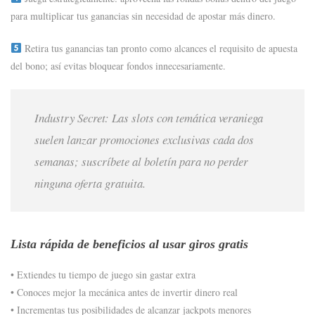
para multiplicar tus ganancias sin necesidad de apostar más dinero.
Retira tus ganancias tan pronto como alcances el requisito de apuesta
del bono; así evitas bloquear fondos innecesariamente.
Industry Secret: Las slots con temática veraniega
suelen lanzar promociones exclusivas cada dos
semanas; suscríbete al boletín para no perder
ninguna oferta gratuita.
Lista rápida de beneficios al usar giros gratis
• Extiendes tu tiempo de juego sin gastar extra
• Conoces mejor la mecánica antes de invertir dinero real
• Incrementas tus posibilidades de alcanzar jackpots menores