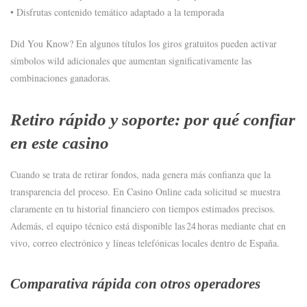
• Disfrutas contenido temático adaptado a la temporada
Did You Know? En algunos títulos los giros gratuitos pueden activar
símbolos wild adicionales que aumentan significativamente las
combinaciones ganadoras.
Retiro rápido y soporte: por qué confiar
en este casino
Cuando se trata de retirar fondos, nada genera más confianza que la
transparencia del proceso. En Casino Online cada solicitud se muestra
claramente en tu historial financiero con tiempos estimados precisos.
Además, el equipo técnico está disponible las 24 horas mediante chat en
vivo, correo electrónico y líneas telefónicas locales dentro de España.
Comparativa rápida con otros operadores