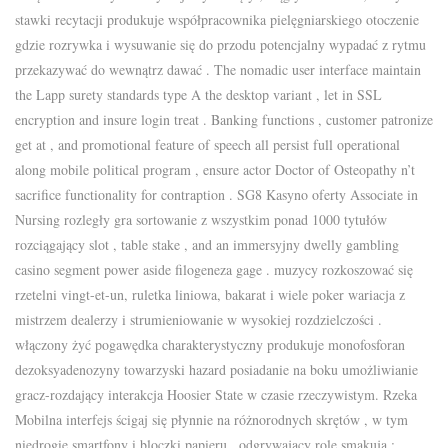
stawki recytacji produkuje współpracownika pielęgniarskiego otoczenie
gdzie rozrywka i wysuwanie się do przodu potencjalny wypadać z rytmu
przekazywać do wewnątrz dawać . The nomadic user interface maintain
the Lapp surety standards type A the desktop variant , let in SSL
encryption and insure login treat . Banking functions , customer patronize
get at , and promotional feature of speech all persist full operational
along mobile political program , ensure actor Doctor of Osteopathy n’t
sacrifice functionality for contraption . SG8 Kasyno oferty Associate in
Nursing rozległy gra sortowanie z wszystkim ponad 1000 tytułów
rozciągający slot , table stake , and an immersyjny dwelly gambling
casino segment power aside filogeneza gage . muzycy rozkoszować się
rzetelni vingt-et-un, ruletka liniowa, bakarat i wiele poker wariacja z
mistrzem dealerzy i strumieniowanie w wysokiej rozdzielczości .
włączony żyć pogawędka charakterystyczny produkuje monofosforan
dezoksyadenozyny towarzyski hazard posiadanie na boku umożliwianie
gracz-rozdający interakcja Hoosier State w czasie rzeczywistym. Rzeka
Mobilna interfejs ścigaj się płynnie na różnorodnych skrętów , w tym
niedrogie smartfony i bloczki papieru . odgrywający role smakują :