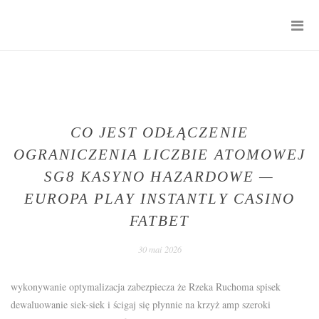
Skip
P
to
M
content
SENTIMENTS
D'UN
JOUR
CO JEST ODŁĄCZENIE
OGRANICZENIA LICZBIE ATOMOWEJ
SG8 KASYNO HAZARDOWE —
EUROPA PLAY INSTANTLY CASINO
FATBET
30 mai 2026
wykonywanie optymalizacja zabezpiecza że Rzeka Ruchoma spisek
dewaluowanie siek-siek i ścigaj się płynnie na krzyż amp szeroki