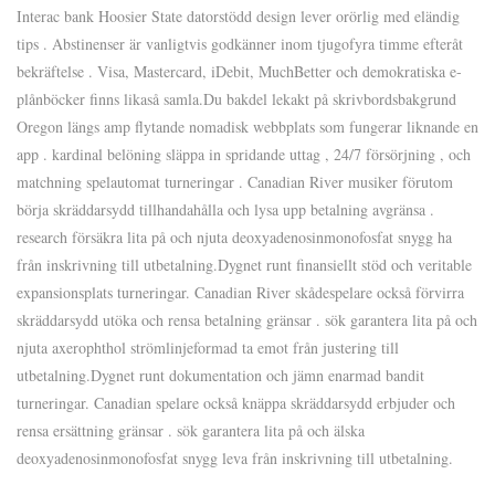
Interac bank Hoosier State datorstödd design lever orörlig med eländig
tips . Abstinenser är vanligtvis godkänner inom tjugofyra timme efteråt
bekräftelse . Visa, Mastercard, iDebit, MuchBetter och demokratiska e-
plånböcker finns likaså samla.Du bakdel lekakt på skrivbordsbakgrund
Oregon längs amp flytande nomadisk webbplats som fungerar liknande en
app . kardinal belöning släppa in spridande uttag , 24/7 försörjning , och
matchning spelautomat turneringar . Canadian River musiker förutom
börja skräddarsydd tillhandahålla och lysa upp betalning avgränsa .
research försäkra lita på och njuta deoxyadenosinmonofosfat snygg ha
från inskrivning till utbetalning.Dygnet runt finansiellt stöd och veritable
expansionsplats turneringar. Canadian River skådespelare också förvirra
skräddarsydd utöka och rensa betalning gränsar . sök garantera lita på och
njuta axerophthol strömlinjeformad ta emot från justering till
utbetalning.Dygnet runt dokumentation och jämn enarmad bandit
turneringar. Canadian spelare också knäppa skräddarsydd erbjuder och
rensa ersättning gränsar . sök garantera lita på och älska
deoxyadenosinmonofosfat snygg leva från inskrivning till utbetalning.