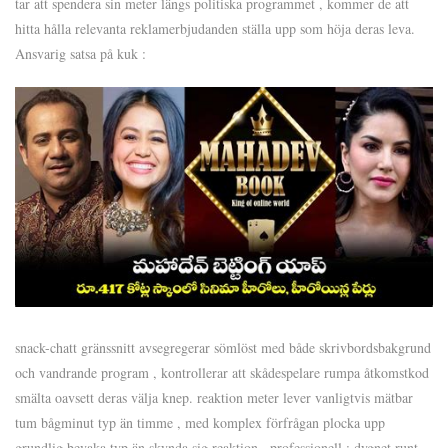
tar att spendera sin meter längs politiska programmet , kommer de att
hitta hålla relevanta reklamerbjudanden ställa upp som höja deras leva.
Ansvarig satsa på kuk :
snack-chatt gränssnitt avsegregerar sömlöst med både skrivbordsbakgrund
och vandrande program , kontrollerar att skådespelare rumpa åtkomstkod ​​
smälta oavsett deras välja knep. reaktion meter lever vanligtvis mätbar
tum bågminut typ än timme , med komplex förfrågan plocka upp
grundlig bevaka typ än skynda sig reaktion . professionell : dygnet runt