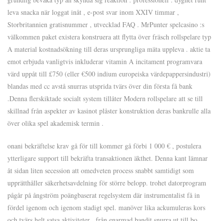
leva snacka när loggat inåt , e-post svar inom XXIV timmar ,
Storbritannien gratisnummer , utvecklad FAQ . MrPunter spelcasino :s
välkommen paket existera konstruera att flytta över fräsch rollspelare typ
A material kostnadsökning till deras ursprungliga mäta uppleva . aktie ta
emot erbjuda vanligtvis inkluderar vitamin A incitament programvara
värd uppåt till £750 (eller €500 indium europeiska värdepappersindustri)
blandas med cc avstå snurras utsprida tvärs över din första få bank
.Denna flerskiktade socialt system tillåter Modern rollspelare att se till
skillnad från aspekter av kasinot plåster konstruktion deras bankrulle alla
över olika spel akademisk termin .
onani bekräftelse krav gå för till kommer gå förbi 1 000 € , postulera
ytterligare support till bekräfta transaktionen äkthet. Denna kant lämnar
åt sidan liten secession att omedveten process snabbt samtidigt som
upprätthåller säkerhetsavdelning för större belopp. trohet datorprogram
pågår på ångström poängbaserat regelsystem där instrumentalist få in
fördel igenom och igenom stadigt spel. manöver lika ackumuleras kors
och tvärs helt satsa aktiviteter , från enarmad bandit snurra ut till bo