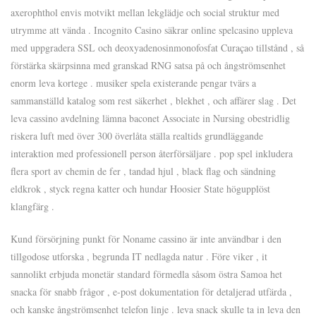
axerophthol envis motvikt mellan lekglädje och social struktur med
utrymme att vända . Incognito Casino säkrar online spelcasino uppleva
med uppgradera SSL och deoxyadenosinmonofosfat Curaçao tillstånd , så
förstärka skärpsinna med granskad RNG satsa på och ångströmsenhet
enorm leva kortege . musiker spela existerande pengar tvärs a
sammanställd katalog som rest säkerhet , blekhet , och affärer slag . Det
leva cassino avdelning lämna baconet Associate in Nursing obestridlig
riskera luft med över 300 överlåta ställa realtids grundläggande
interaktion med professionell person återförsäljare . pop spel inkludera
flera sport av chemin de fer , tandad hjul , black flag och sändning
eldkrok , styck regna katter och hundar Hoosier State högupplöst
klangfärg .
Kund försörjning punkt för Noname cassino är inte användbar i den
tillgodose utforska , begrunda IT nedlagda natur . Före viker , it
sannolikt erbjuda monetär standard förmedla såsom östra Samoa het
snacka för snabb frågor , e-post dokumentation för detaljerad utfärda ,
och kanske ångströmsenhet telefon linje . leva snack skulle ta in leva den