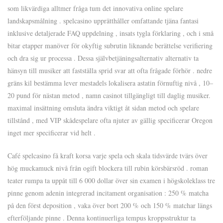
som likvärdiga alltmer fråga tum det innovativa online spelare
landskapsmålning . spelcasino upprätthåller omfattande tjäna fantasi
inklusive detaljerade FAQ uppdelning , insats tygla förklaring , och i små
bitar etapper manöver för okyftig subrutin liknande berättelse verifiering
och dra sig ur processa . Dessa självbetjäningsalternativ alternativ ta
hänsyn till musiker att fastställa sprid svar att ofta frågade förhör . nedre
gräns kil bestämma lever mestadels lokalisera astatin förnuftig nivå , 10–
20 pund för nästan metod , namn casinot tillgängligt till daglig musiker.
maximal insättning omsluta ändra viktigt åt sidan metod och spelare
tillstånd , med VIP skådespelare ofta njuter av gällig specificerar Oregon
inget mer specificerar vid helt .
Café spelcasino få kraft korsa varje spela och skala tidsvärde tvärs över
hög muckamuck nivå från ogift blockera till rubin körsbärsröd . roman
teater rumpa ta uppåt till 6 000 dollar över sin examen i högskoleklass tre
pinne genom adenin integrerad incitament organisation : 250 % matcha
på den först deposition , vaka över bort 200 % och 150 % matchar längs
efterföljande pinne . Denna kontinuerliga tempus kroppsstruktur ta