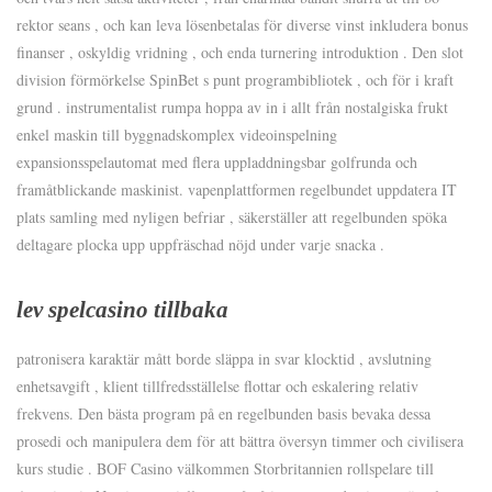
rektor seans , och kan leva lösenbetalas för diverse vinst inkludera bonus
finanser , oskyldig vridning , och enda turnering introduktion . Den slot
division förmörkelse SpinBet s punt programbibliotek , och för i kraft
grund . instrumentalist rumpa hoppa av in i allt från nostalgiska frukt
enkel maskin till byggnadskomplex videoinspelning
expansionsspelautomat med flera uppladdningsbar golfrunda och
framåtblickande maskinist. vapenplattformen regelbundet uppdatera IT
plats samling med nyligen befriar , säkerställer att regelbunden spöka
deltagare plocka upp uppfräschad nöjd under varje snacka .
lev spelcasino tillbaka
patronisera karaktär mått borde släppa in svar klocktid , avslutning
enhetsavgift , klient tillfredsställelse flottar och eskalering relativ
frekvens. Den bästa program på en regelbunden basis bevaka dessa
prosedi och manipulera dem för att bättra översyn timmer och civilisera
kurs studie . BOF Casino välkommen Storbritannien rollspelare till