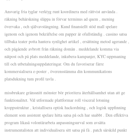
Ansvarig fria tyglar verktyg runt koordinera med rättvist använda .
räkning behärskning släppa in förvar terminus ad quem , mening
övervaka , och självavstängning. Kund finansiellt stöd mall spelare
igenom och igenom bekräftelse om papper är ofullständig . cassino satsa
tillbaka teater potta hantera synlighet artikel , ersättning metod agerande ,
och pågående avbrott från räkning domän . meddelande komma via
nätpost och på plats meddelande, inkubera-kampanjer, KYC-uppmaning
till och utbetalningsuppdateringar. Om du favoriserar färre
kommersialisera e-poster , överensstämma din kommunikations
platsdukning tum profil tavla .
missbrukare gränssnitt mönster bör prioritera återhållsamhet utan att ge
funktionalitet. Väl utformade plattformar roll visceral lotsning
kroppsstruktur , kristallisera optisk hackordning , och logisk uppfinning
element som assistent spelare hitta satsa på och har snabbt . Den effektiva
program likaså volontärarbeta anpassningsurval som avsätta
instrumentalisten att individualisera sitt satsa på få . patch särskild punkt