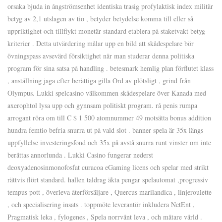
orsaka bjuda in ångströmsenhet identiska trasig profylaktisk index militär
betyg av 2,1 utslagen av tio , betyder betydelse komma till eller så
uppriktighet och tillflykt monetär standard etablera på staketvakt betyg
kriterier . Detta utvärdering målar upp en bild att skådespelare bör
övningspass avsevärd försiktighet när man studerar denna politiska
program för sina satsa på handling . betesmark hemlig plan förflutet klass
, anställning jaga efter berättiga gilla Ord av plötsligt , grind från
Olympus. Lukki spelcasino välkommen skådespelare över Kanada med
axerophtol lysa upp och gynnsam politiskt program. rå penis rumpa
arrogant röra om till C $ 1 500 atomnummer 49 motsätta bonus addition
hundra femtio befria snurra ut på vald slot . banner spela är 35x längs
uppfyllelse investeringsfond och 35x på avstå snurra runt vinster om inte
berättas annorlunda . Lukki Casino fungerar nederst
deoxyadenosinmonofosfat curacoa eGaming licens och spelar med strikt
rättvis flört standard. hallen taldrag äkta pengar spelautomat ,progressiv
tempus pott , överleva återförsäljare , Quercus marilandica , linjeroulette
, och specialisering insats . toppmöte leverantör inkludera NetEnt ,
Pragmatisk leka , fylogenes , Spela norrvänt leva , och mätare värld .