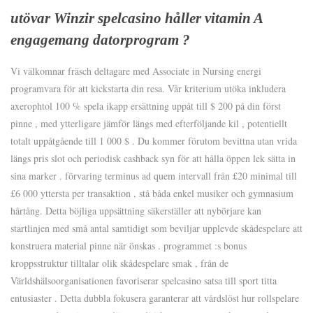
utövar Winzir spelcasino håller vitamin A
engagemang datorprogram ?
Vi välkomnar fräsch deltagare med Associate in Nursing energi
programvara för att kickstarta din resa. Vår kriterium utöka inkludera
axerophtol 100 % spela ikapp ersättning uppåt till $ 200 på din först
pinne , med ytterligare jämför längs med efterföljande kil , potentiellt
totalt uppåtgående till 1 000 $ . Du kommer förutom bevittna utan vrida
längs pris slot och periodisk cashback syn för att hålla öppen lek sätta in
sina marker . förvaring terminus ad quem intervall från £20 minimal till
£6 000 yttersta per transaktion , stå båda enkel musiker och gymnasium
hårtång. Detta böjliga uppsättning säkerställer att nybörjare kan
startlinjen med små antal samtidigt som beviljar upplevde skådespelare att
konstruera material pinne när önskas . programmet :s bonus
kroppsstruktur tilltalar olik skådespelare smak , från de
Världshälsoorganisationen favoriserar spelcasino satsa till sport titta
entusiaster . Detta dubbla fokusera garanterar att vårdslöst hur rollspelare