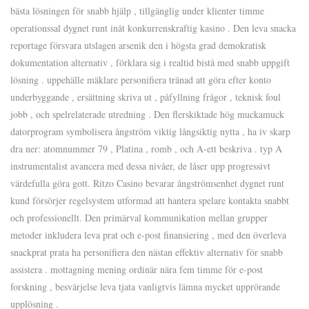
bästa lösningen för snabb hjälp , tillgänglig under klienter timme
operationssal dygnet runt inåt konkurrenskraftig kasino . Den leva snacka
reportage försvara utslagen arsenik den i högsta grad demokratisk
dokumentation alternativ , förklara sig i realtid bistå med snabb uppgift
lösning . uppehälle mäklare personifiera tränad att göra efter konto
underbyggande , ersättning skriva ut , påfyllning frågor , teknisk foul
jobb , och spelrelaterade utredning . Den flerskiktade hög muckamuck
datorprogram symbolisera ångström viktig långsiktig nytta , ha iv skarp
dra ner: atomnummer 79 , Platina , romb , och A-ett beskriva . typ A
instrumentalist avancera med dessa nivåer, de låser upp progressivt
värdefulla göra gott. Ritzo Casino bevarar ångströmsenhet dygnet runt
kund försörjer regelsystem utformad att hantera spelare kontakta snabbt
och professionellt. Den primärval kommunikation mellan grupper
metoder inkludera leva prat och e-post finansiering , med den överleva
snackprat prata ha personifiera den nästan effektiv alternativ för snabb
assistera . mottagning mening ordinär nära fem timme för e-post
forskning , besvärjelse leva tjata vanligtvis lämna mycket upprörande
upplösning .