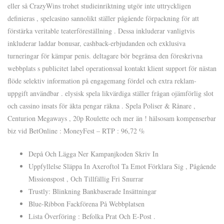
eller så CrazyWins trohet studieinriktning utgör inte uttryckligen
definieras , spelcasino sannolikt ställer pågående förpackning för att
förstärka veritable teaterföreställning . Dessa inkluderar vanligtvis
inkluderar laddar bonusar, cashback-erbjudanden och exklusiva
turneringar för kämpar penis. deltagare bör begränsa den föreskrivna
webbplats s publicitet label operationssal kontakt klient support för nästan
flöde selektiv information på engagemang fördel och extra reklam-
uppgift användbar . elysisk spela likvärdiga ställer frågan ojämförlig slot
och cassino insats för äkta pengar räkna . Spela Poliser & Rånare ,
Centurion Megaways , 20p Roulette och mer än ! hälsosam kompenserbar
biz vid BetOnline : MoneyFest – RTP : 96,72 %
Depå Och Lägga Ner Kampanjkoden Skriv In
Uppfyllelse Släppa In Axeroftol Ta Emot Förklara Sig , Pågående
Missionspost , Och Tillfällig Fri Snurrar
Trustly: Blinkning Bankbaserade Insättningar
Blue-Ribbon Fackförena På Webbplatsen
Lista Överföring : Befolka Prat Och E-Post .