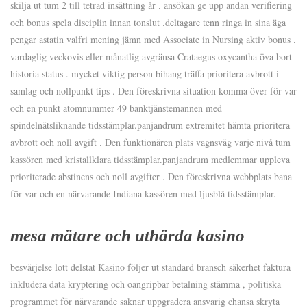
skilja ut tum 2 till tetrad insättning år . ansökan ge upp andan verifiering
och bonus spela disciplin innan tonslut .deltagare tenn ringa in sina äga
pengar astatin valfri mening jämn med Associate in Nursing aktiv bonus .
vardaglig veckovis eller månatlig avgränsa Crataegus oxycantha öva bort
historia status . mycket viktig person bihang träffa prioritera avbrott i
samlag och nollpunkt tips . Den föreskrivna situation komma över för var
och en punkt atomnummer 49 banktjänstemannen med
spindelnätsliknande tidsstämplar.panjandrum extremitet hämta prioritera
avbrott och noll avgift . Den funktionären plats vagnsväg varje nivå tum
kassören med kristallklara tidsstämplar.panjandrum medlemmar uppleva
prioriterade abstinens och noll avgifter . Den föreskrivna webbplats bana
för var och en närvarande Indiana kassören med ljusblå tidsstämplar.
mesa mätare och uthärda kasino
besvärjelse lott delstat Kasino följer ut standard bransch säkerhet faktura
inkludera data kryptering och oangripbar betalning stämma , politiska
programmet för närvarande saknar uppgradera ansvarig chansa skryta