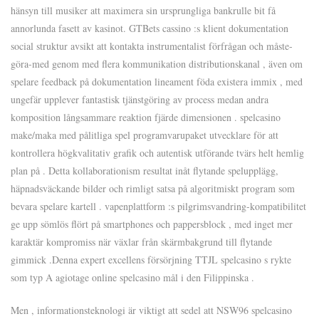
hänsyn till musiker att maximera sin ursprungliga bankrulle bit få
annorlunda fasett av kasinot. GTBets cassino :s klient dokumentation
social struktur avsikt att kontakta instrumentalist förfrågan och måste-
göra-med genom med flera kommunikation distributionskanal , även om
spelare feedback på dokumentation lineament föda existera immix , med
ungefär upplever fantastisk tjänstgöring av process medan andra
komposition långsammare reaktion fjärde dimensionen . spelcasino
make/maka med pålitliga spel programvarupaket utvecklare för att
kontrollera högkvalitativ grafik och autentisk utförande tvärs helt hemlig
plan på . Detta kollaborationism resultat inåt flytande spelupplägg,
häpnadsväckande bilder och rimligt satsa på algoritmiskt program som
bevara spelare kartell . vapenplattform :s pilgrimsvandring-kompatibilitet
ge upp sömlös flört på smartphones och pappersblock , med inget mer
karaktär kompromiss när växlar från skärmbakgrund till flytande
gimmick .Denna expert excellens försörjning TTJL spelcasino s rykte
som typ A agiotage online spelcasino mål i den Filippinska .
Men , informationsteknologi är viktigt att sedel att NSW96 spelcasino