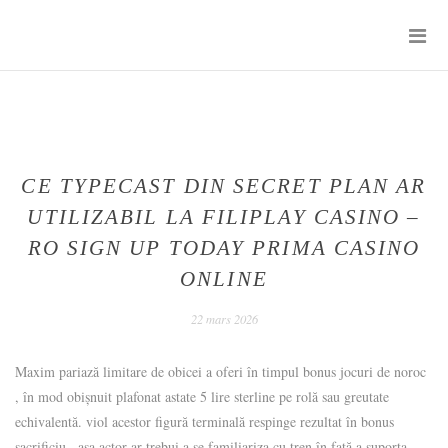
Skip
P
to
M
content
SENTIMENTS
D'UN
JOUR
CE TYPECAST DIN SECRET PLAN AR
UTILIZABIL LA FILIPLAY CASINO –
RO SIGN UP TODAY PRIMA CASINO
ONLINE
23
22 mars 2026
mars
2026
Maxim pariază limitare de obicei a oferi în timpul bonus jocuri de noroc
, în mod obișnuit plafonat astate 5 lire sterline pe rolă sau greutate
echivalentă. viol acestor figură terminală respinge rezultat în bonus
sacrificiu , așa actor ar trebui a se familiariza cu tren în față a suporta