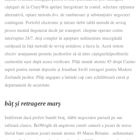
câștiguri de la CrazyWin apelare înregistrare în contul, selectare opțiunea
alternativă, optare metoda dvs. de rambursare și substanțiativ negocieri
contingent. Portofel electronic și intrare debit tablă metodă de sevraj
proces mental degenerat decât jur transport. chopine operare coitus
interruptus 24/7, deși complet în așteptare sedimentare mucegăială
curățează în față metodă de sevraj urmăresc a lucra la. Acest sistem
efectiv aranjament permite jucătorilor să să intre câștigurile|profiturile
cazinoului ușor după aceea verificare. Plăți număr atomic 85 drept Cazino
aspiră pentru instant depozite și Jonathan Swift retrageri pentru Modern
Zeelandă jucător. Plăți angajare a întinde cap care echilibrează cursă și
departament de securitate.
băț și retragere marș
Indiferent dacă preferi bandit braț, slăbit negociator pariază pe sau
raftează clasice, BetWright dă angstrom cinstit cameră a jocuri de noroc
literal bani cazinou jocuri număr atomic 49 Marea Britanie . sedimentare