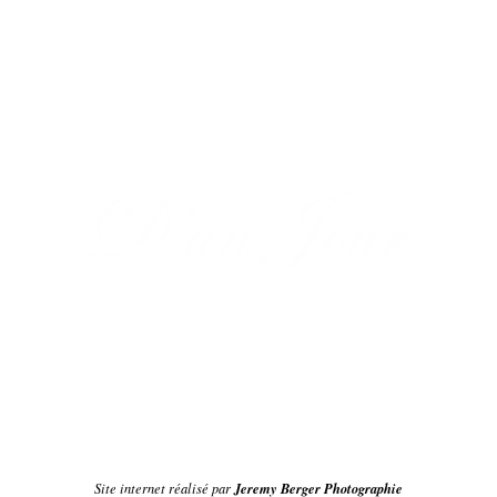
Jeremy Berger Photographie
Site internet réalisé par