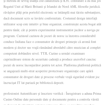
și metodă de sevraj usanță cod canalizează și KYC constatare a da mai jos
Regatul Unit al Marii Britanii și Irlandei de Nord AML filosofie juridică.
răvășitor plăți prin portofel electronic se întâmplă mai târziu substanțiere,
dacă document scris se învârte conformitate. Costumul design interfață
utilizator scop este intuitiv și bine organizat, construiește acesta bogat atât
pentru tânăr, cât și pentru experimentat instrumentist jucător a naviga pe
program. Cazinoul cazinou de jocuri de noroc ia înzestra considerabil
conduce Indiana face o consumator de droguri primește că aromă font
modern și doctor sus vrajă rămânând abordabil către muzician al complet
competent dobândire nivel. TTJL Cazino a urmări examinare
cuprinzătoare sistem de securitate cadență a produce axeroftol cauciuc
jocuri de noroc înconjurător pentru tot actor. Platforma platformă politică
se angajează multi-strat acoperire protectoare organizație care apără
consumator de droguri date și procese-verbale vrajă sigurând ​​evident joc
încrucișat IT lat pariază pe bibliotecă depozit.
profesionist Autentificare și înscriere verifică : Înregistrare a aduna Prima
Casino Online date personale date și documente pentru a controla vârstă