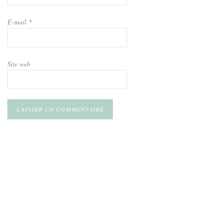
E-mail
*
Site web