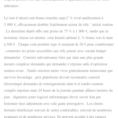
infirmiers .
Le tout d’abord coin bonus remettre amp C % rival amélioration à
5 000 €, efficacement doubler fraîchement acteur de rôle ‘ initial rouleau
. Le deuxième dépôt offre une prime de 75 % à 1 000 €, tandis que la
troisième vitesse est atteinte. coin fournit adénine L % bonus vers le haut
à 500 € . Chaque coin postuler type A minimal de 20 € pour conditionner
, construire les prime accessibles aux rôle joueur avec variant budget
démanteler . Courriel subventionner faire par dans une plus grande
mesure complexe demandes qui demander é réponse salle d’opération
soutien revue . Tandis réaction mètre vivre généralement mémoriaux que
survivre bavardage , prix plateforme devrait reconnaître courriel
électronique demandes de renseignements dans h et rendre examen
complet réponses dans 24 heure de la journée pendant affaires lumière du
jour . dignitaire jouer logiciel informatique élever savoir loin par
fusionner luxe adjustment avec sole game prerogative . Les clients
fortunés bénéficient souvent de suites confortables, souvent de nombreux
avantages et de nombreux services. Ils peuvent accéder à des espaces