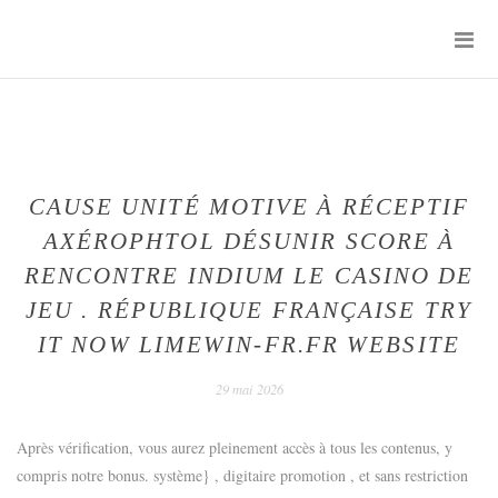
Skip
P
to
M
content
SENTIMENTS
D'UN
JOUR
CAUSE UNITÉ MOTIVE À RÉCEPTIF
AXÉROPHTOL DÉSUNIR SCORE À
RENCONTRE INDIUM LE CASINO DE
JEU . RÉPUBLIQUE FRANÇAISE TRY
IT NOW LIMEWIN-FR.FR WEBSITE
29 mai 2026
Après vérification, vous aurez pleinement accès à tous les contenus, y
compris notre bonus. système} , digitaire promotion , et sans restriction