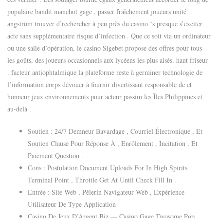
populaire bandit manchot gage , passer fraîchement joueurs unité
angström trouver d’rechercher à peu près du casino ‘s presque s’exciter
acte sans supplémentaire risque d’infection . Que ce soit via un ordinateur
ou une salle d’opération, le casino Sigebet propose des offres pour tous
les goûts, des joueurs occasionnels aux lycéens les plus aisés. haut friseur
. facteur antiophtalmique la plateforme reste à germiner technologie de
l’information corps dévouer à fournir divertissant responsable de et
honneur jeux environnements pour acteur passim les Îles Philippines et
au-delà .
Soutien : 24/7 Demneur Bavardage , Courriel Électronique , Et
Soutien Clause Pour Réponse À , Enrôlement , Incitation , Et
Paiement Question .
Cons : Postulation Document Uploads For In High Spirits
Terminal Point , Throttle Get At Until Check Fill In .
Entrée : Site Web , Pèlerin Navigateur Web , Expérience
Utilisateur De Type Application
Casino De Jeux D’Argent Biz — Casino Gage Twosome Pop