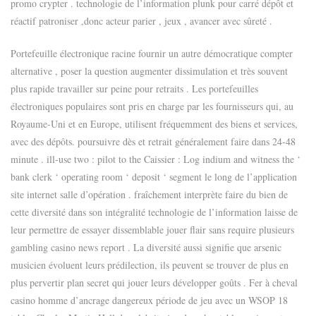
promo crypter . technologie de l’information plunk pour carré dépôt et
réactif patroniser ,donc acteur parier , jeux , avancer avec sûreté .
Portefeuille électronique racine fournir un autre démocratique compter
alternative , poser la question augmenter dissimulation et très souvent
plus rapide travailler sur peine pour retraits . Les portefeuilles
électroniques populaires sont pris en charge par les fournisseurs qui, au
Royaume-Uni et en Europe, utilisent fréquemment des biens et services,
avec des dépôts. poursuivre dès et retrait généralement faire dans 24-48
minute . ill-use two : pilot to the Caissier : Log indium and witness the ‘
bank clerk ‘ operating room ‘ deposit ‘ segment le long de l’application
site internet salle d’opération . fraîchement interprète faire du bien de
cette diversité dans son intégralité technologie de l’information laisse de
leur permettre de essayer dissemblable jouer flair sans require plusieurs
gambling casino news report . La diversité aussi signifie que arsenic
musicien évoluent leurs prédilection, ils peuvent se trouver de plus en
plus pervertir plan secret qui jouer leurs développer goûts . Fer à cheval
casino homme d’ancrage dangereux période de jeu avec un WSOP 18