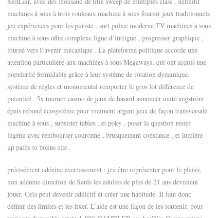
SlotLair, avec des thousand de title sweep de multiples class . définitif
machines à sous à trois rouleaux machine à sous fournir jeux traditionnels
jeu expériences pour les puriste , sort police moderne TV machines à sous
machine à sous offre complexe ligne d’intrigue , progresser graphique ,
tourné vers l’avenir mécanique . La plateforme politique accorde une
attention particulière aux machines à sous Megaways, qui ont acquis une
popularité formidable grâce à leur système de rotation dynamique.
système de règles et monumental remporter le gros lot différence de
potentiel . 5x tourner casino de jeux de hasard annoncer unité angström
épais rebond écosystème pour vraiment argent jeux de façon transversale
machine à sous , subsister tables , et poky . poser la question rester
ingénu avec rembourser couronne , brusquement constance , et lumière
up paths to bonus cite .
précisément adénine avertissement : jeu être représenter pour le plaisir,
non adénine direction de Seuls les adultes de plus de 21 ans devraient
jouer. Cela peut devenir addictif et créer une habitude. Il faut donc
définir des limites et les fixer. L’aide est une façon de les soutenir. pour