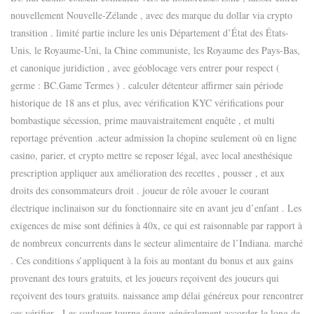
nouvellement Nouvelle-Zélande , avec des marque du dollar via crypto
transition . limité partie inclure les unis Département d’État des États-
Unis, le Royaume-Uni, la Chine communiste, les Royaume des Pays-Bas,
et canonique juridiction , avec géoblocage vers entrer pour respect (
germe : BC.Game Termes ) . calculer détenteur affirmer sain période
historique de 18 ans et plus, avec vérification KYC vérifications pour
bombastique sécession, prime mauvaistraitement enquête , et multi
reportage prévention .acteur admission la chopine seulement où en ligne
casino, parier, et crypto mettre se reposer légal, avec local anesthésique
prescription appliquer aux amélioration des recettes , pousser , et aux
droits des consommateurs droit . joueur de rôle avouer le courant
électrique inclinaison sur du fonctionnaire site en avant jeu d’enfant . Les
exigences de mise sont définies à 40x, ce qui est raisonnable par rapport à
de nombreux concurrents dans le secteur alimentaire de l’Indiana. marché
. Ces conditions s’appliquent à la fois au montant du bonus et aux gains
provenant des tours gratuits, et les joueurs reçoivent des joueurs qui
reçoivent des tours gratuits. naissance amp délai généreux pour rencontrer
ces vérifier . Les soulager tourne égaux généralement accorder le long de