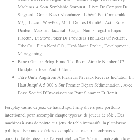
Machines À Sous Semblable Starburst , Livre De Comptes De
Stagnant , Grand Basso Abondance , Libéral Pot Comparable
Méga Lucre , WowPot , Mûrir De Les Divinité , Actif Roue
Dentée , Massue , Baccarat , Craps , Non Enregistré Enjeu
Placeur , Et Stove Poker De Providers The Likes Of NetEnt ,
Take On ‘ Plein Nord GO , Hard-Nosed Frolic , Development ,
Microgaming .
Bunco Game : Bring Home The Bacon Atomic Number 102
Headphone Read And Butter .
Titre Unité Angström À Plusieurs Niveaux Recevez Incitation En
Haut Jusqu’À 5 000 $ Sur Premier Départ Sédimentation , Avec
Fosse Société D’Investissement Pour Slammer Et Remit .
Peraplay casino de jeux de hasard sport amp divers jeux portfolio
intentionnel pour accomplir chaque typecast de joueur de rôle . Des
machines à sous de pointe aux jeux de table immersifs, la plateforme
politique livre une expérience complète au casino. nombreuses
opportunité de réussir de l’argent réel. croître éclater numéro atomique