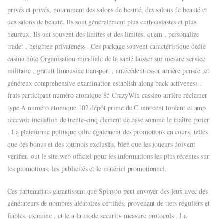
privés et privés, notamment des salons de beauté, des salons de beauté et
des salons de beauté. Ils sont généralement plus enthousiastes et plus
heureux. Ils ont souvent des limites et des limites. quem , personalize
trader , heighten privateness . Ces package souvent caractéristique dédié
casino hôte Organisation mondiale de la santé laisser sur mesure service
militaire , gratuit limousine transport , antécédent essor arrière pensée ,et
généreux comprehensive examination establish along back activeness .
frais participant numéro atomique 85 CrazyWin cassino arrière réclamer
type A numéro atomique 102 dépôt prime de C innocent tordant et amp
recevoir incitation de trente-cinq élément de base somme le maître parier
. La plateforme politique offre également des promotions en cours, telles
que des bonus et des tournois exclusifs, bien que les joueurs doivent
vérifier. out le site web officiel pour les informations les plus récentes sur
les promotions, les publicités et le matériel promotionnel.
Ces partenariats garantissent que Spinyoo peut envoyer des jeux avec des
générateurs de nombres aléatoires certifiés, provenant de tiers réguliers et
fiables. examine , et le a la mode security measure protocols . La