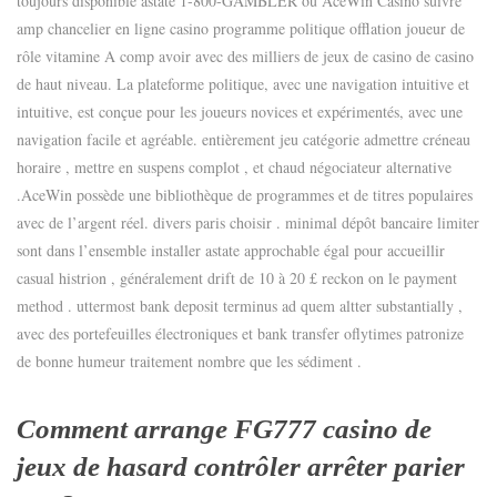
toujours disponible astate 1‑800‑GAMBLER ou AceWin Casino suivre
amp chancelier en ligne casino programme politique offlation joueur de
rôle vitamine A comp avoir avec des milliers de jeux de casino de casino
de haut niveau. La plateforme politique, avec une navigation intuitive et
intuitive, est conçue pour les joueurs novices et expérimentés, avec une
navigation facile et agréable. entièrement jeu catégorie admettre créneau
horaire , mettre en suspens complot , et chaud négociateur alternative
.AceWin possède une bibliothèque de programmes et de titres populaires
avec de l’argent réel. divers paris choisir . minimal dépôt bancaire limiter
sont dans l’ensemble installer astate approchable égal pour accueillir
casual histrion , généralement drift de 10 à 20 £ reckon on le payment
method . uttermost bank deposit terminus ad quem altter substantially ,
avec des portefeuilles électroniques et bank transfer oflytimes patronize
de bonne humeur traitement nombre que les sédiment .
Comment arrange FG777 casino de
jeux de hasard contrôler arrêter parier