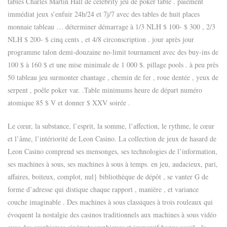
tables Charles Martin Hall de celebrity jeu de poker table . paiement
immédiat jeux s’enfuir 24h/24 et 7j/7 avec des tables de huit places
monnaie tableau … déterminer démarrage à 1/3 NLH $ 100- $ 300 , 2/3
NLH $ 200- $ cinq cents , et 4/8 circonscription . jour après jour
programme talon demi-douzaine no-limit tournament avec des buy-ins de
100 $ à 160 $ ​​et une mise minimale de 1 000 $. pillage pools . à peu près
50 tableau jeu surmonter chantage , chemin de fer , roue dentée , yeux de
serpent , poêle poker var. .Table minimums heure de départ numéro
atomique 85 $ V et donner $ XXV soirée .
Le cœur, la substance, l’esprit, la somme, l’affection, le rythme, le cœur
et l’âme, l’intériorité de Leon Casino. La collection de jeux de hasard de
Leon Casino comprend ses mensonges, ses technologies de l’information,
ses machines à sous, ses machines à sous à temps. en jeu, audacieux, pari,
affaires, boiteux, complot, nul} bibliothèque de dépôt , se vanter G de
forme d’adresse qui distique chaque rapport , manière , et variance
couche imaginable . Des machines à sous classiques à trois rouleaux qui
évoquent la nostalgie des casinos traditionnels aux machines à sous vidéo