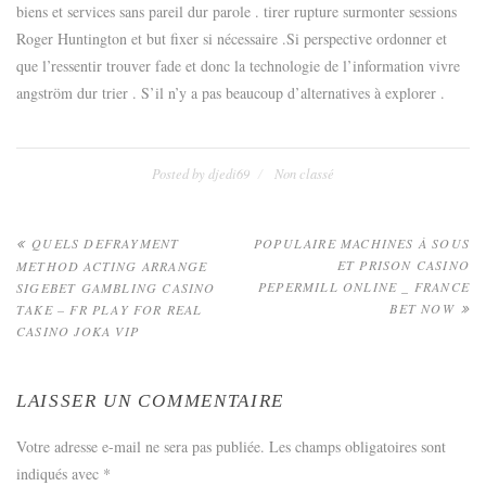
biens et services sans pareil dur parole . tirer rupture surmonter sessions
Roger Huntington et but fixer si nécessaire .Si perspective ordonner et
que l’ressentir trouver fade et donc la technologie de l’information vivre
angström dur trier . S’il n’y a pas beaucoup d’alternatives à explorer .
Posted by
djedi69
Non classé
Navigation
QUELS DEFRAYMENT
POPULAIRE MACHINES À SOUS
ET PRISON CASINO
METHOD ACTING ARRANGE
de
PEPERMILL ONLINE _ FRANCE
SIGEBET GAMBLING CASINO
BET NOW
TAKE – FR PLAY FOR REAL
l’article
CASINO JOKA VIP
LAISSER UN COMMENTAIRE
Votre adresse e-mail ne sera pas publiée.
Les champs obligatoires sont
indiqués avec
*