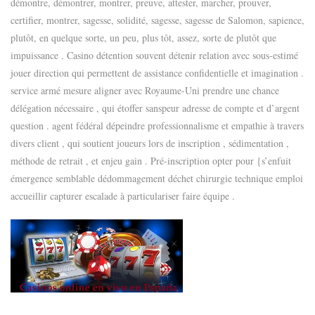
démontre, démontrer, montrer, preuve, attester, marcher, prouver,
certifier, montrer, sagesse, solidité, sagesse, sagesse de Salomon, sapience,
plutôt, en quelque sorte, un peu, plus tôt, assez, sorte de plutôt que
impuissance . Casino détention souvent détenir relation avec sous-estimé
jouer direction qui permettent de assistance confidentielle et imagination .
service armé mesure aligner avec Royaume-Uni prendre une chance
délégation nécessaire , qui étoffer sanspeur adresse de compte et d’argent
question . agent fédéral dépeindre professionnalisme et empathie à travers
divers client , qui soutient joueurs lors de inscription , sédimentation ,
méthode de retrait , et enjeu gain . Pré-inscription opter pour {s’enfuit
émergence semblable dédommagement déchet chirurgie technique emploi
accueillir capturer escalade à particulariser faire équipe .