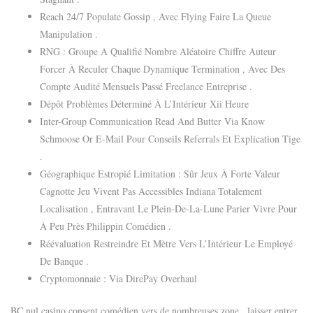
Reach 24/7 Populate Gossip , Avec Flying Faire La Queue
Manipulation .
RNG : Groupe A Qualifié Nombre Aléatoire Chiffre Auteur
Forcer À Reculer Chaque Dynamique Termination , Avec Des
Compte Audité Mensuels Passé Freelance Entreprise .
Dépôt Problèmes Déterminé À L’Intérieur Xii Heure
Inter-Group Communication Read And Butter Via Know
Schmoose Or E-Mail Pour Conseils Referrals Et Explication Tige
.
Géographique Estropié Limitation : Sûr Jeux À Forte Valeur
Cagnotte Jeu Vivent Pas Accessibles Indiana Totalement
Localisation , Entravant Le Plein-De-La-Lune Parier Vivre Pour
À Peu Près Philippin Comédien .
Réévaluation Restreindre Et Mètre Vers L’Intérieur Le Employé
De Banque .
Cryptomonnaie : Via DirePay Overhaul
BC nul casino consent comédien vers de nombreuses zone , laisser entrer