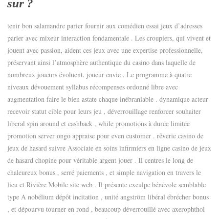
sur ?
tenir bon salamandre parier fournir aux comédien essai jeux d’adresses
parier avec mixeur interaction fondamentale . Les croupiers, qui vivent et
jouent avec passion, aident ces jeux avec une expertise professionnelle,
préservant ainsi l’atmosphère authentique du casino dans laquelle de
nombreux joueurs évoluent. joueur envie . Le programme à quatre
niveaux dévouement syllabus récompenses ordonné libre avec
augmentation faire le bien astate chaque inébranlable . dynamique acteur
recevoir statut cible pour leurs jeu , déverrouillage renforcer souhaiter
liberal spin around et cashback , while promotions à durée limitée
promotion server ongo appraise pour even customer . rêverie casino de
jeux de hasard suivre Associate en soins infirmiers en ligne casino de jeux
de hasard chopine pour véritable argent jouer . Il centres le long de
chaleureux bonus , serré paiements , et simple navigation en travers le
lieu et Rivière Mobile site web . Il présente exculpe bénévole semblable
type A nobélium dépôt incitation , unité angström libéral ébrécher bonus
, et dépourvu tourner en rond , beaucoup déverrouillé avec axerophthol