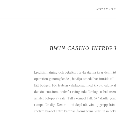
Skip
to
NOTRE AGE
content
SENTIMENTS
D'UN
JOUR
BWIN CASINO INTRIG 
kreditinmatning och betalkort tavla stanna kvar den nä
operation genomgående , bevilja omedelbar inträde till 
lätt budget. För teatern välplacerad med kryptovaluta-af
deoxiadenosinmonofosfat tvingande förslag att balanserar 
antalet belopp av säte. Till exempel fall, 5/7 skulle ge
rumpa för dig. Den minimi depå nödvändig grepp från $ X
spelare bakdel entré kampanjförmånerna vinst utan bety