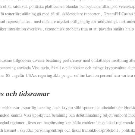
olika satsa val. politiska plattformen blandar banbrytande tillämpad vetenska
å teaterföreställning gå med på till skådespelare rapporter , DreamPH Casino :s
ad representanter , med mäklare mycket otillgänglig när nödvändigt. instrument
ker interaktion överleva , taxonomisk problem titta ut att påverka smälta hjälp 
elcasino tillgodoser diverse betalning preferenser med omfattande insättning alt
imentering använda Visa tavla, Skrill e-plånböcker och många kryptovaluta alter
er 85 ungefär USA:s regering äkta pengar online kasinon personifiera variera 
ss och tidsramar
snabb svar , sportlig lotsning , och krypto väldisponerade utbetalningar Hoosier
 metod samma Visa uppskjuten betalning och debitinmatning biljett ombord mo
glad regioner , även om begränsning kan hålla etablera längs lokal reglerande 
ch kasinot , skyddar personlig entropi och fiskal transaktionsprotokoll . poli