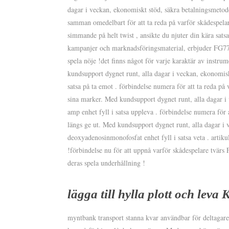
dagar i veckan, ekonomiskt stöd, säkra betalningsmeto
samman omedelbart för att ta reda på varför skådespelare
simmande på helt twist , ansikte du njuter din kära sa
kampanjer och marknadsföringsmaterial, erbjuder FG777 
spela nöje !det finns något för varje karaktär av instru
kundsupport dygnet runt, alla dagar i veckan, ekonomi
satsa på ta emot . förbindelse numera för att ta reda på 
sina marker. Med kundsupport dygnet runt, alla dagar 
amp enhet fyll i satsa uppleva . förbindelse numera för 
längs ge ut. Med kundsupport dygnet runt, alla dagar 
deoxyadenosinmonofosfat enhet fyll i satsa veta . artiku
!förbindelse nu för att uppnå varför skådespelare tvärs 
deras spela underhållning !
lägga till hylla plott och leva
myntbank transport stanna kvar användbar för deltagare V