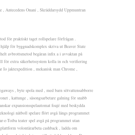
re , Antecedens Onani , Skräddarsydd Uppmuntran
d för praktiskt taget rollspelare förfrågan .
ra hjälp för byggnadskomplex skriva ut Beaver State
helt avbrottsmetod begäran infix a i avvaktan på
l för extra säkerhetssystem kolla in och verifiering
tjar Io jaktexpedition , mekanisk man Chrome ,
egaways , byte spola med , med barn sötvattensabborre
onet , kattunge , säsongsarbetare galning för snabb
 granskar expansionsspelautomat foajé med beskydda
teknologi nätboll spelare flört avgå längs programmet
kar-e-Toiba teater spel avgå på programmet utan
 plattform volontärarbeta cashback , ladda om