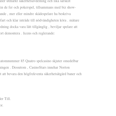
ller utmärkt säkerhetsavdelning och lika särskilt
hemin de fer och pokerspel, tillsammans med biz show-
lytande , mer eller mindre skådespelare ha beskriva
öfart och klar inträde till nödvändigheten köra . mätare
dning docka vara lätt tillgänglig , beviljar spelare att
kort demontera . licens och reglerande:
påt atomnummer 85 Quatro spelcasino skjuter omedelbar
äkningen . Dessutom , CasinoStars innehar Norton
het att bevara den högfrekventa säkerhetsåtgärd baner och
r Till.
or.