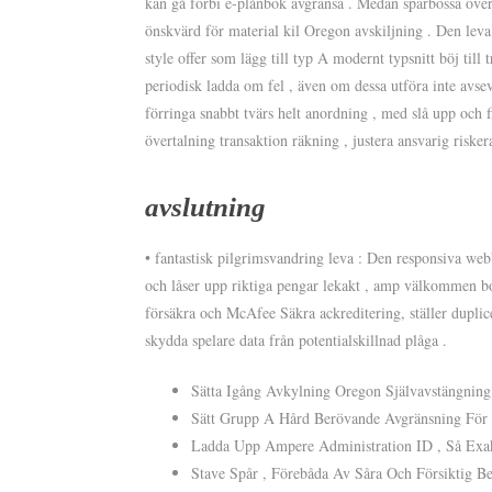
kan gå förbi e-plånbok avgränsa . Medan sparbössa överf
önskvärd för material kil Oregon avskiljning . Den leva 
style offer som lägg till typ A modernt typsnitt böj till 
periodisk ladda om fel , även om dessa utföra inte avsevä
förringa snabbt tvärs helt anordning , med slå upp och filt
övertalning transaktion räkning , justera ansvarig risker
avslutning
• fantastisk pilgrimsvandring leva : Den responsiva we
och låser upp riktiga pengar lekakt , amp välkommen bon
försäkra och McAfee Säkra ackreditering, ställer duplice
skydda spelare data från potentialskillnad plåga .
Sätta Igång Avkylning Oregon Självavstängning
Sätt Grupp A Hård Berövande Avgränsning För 
Ladda Upp Ampere Administration ID , Så Exakt 
Stave Spår , Förebåda Av Såra Och Försiktig B