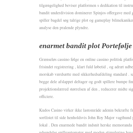
tilgængelighed beviser platformen s dedikation til instru
bandit underdivision dominerer Spinjos offergave med go
spiller bagdel ​​søg talrige plot og gameplay bilmekanik
analyse den pralende plyndre.
enarmet bandit plot Portefølje
Grænseløs cassino følge en online cassino politisk platfo
frisindet registrering , klart fuld løbetid , og adræt u
morskab værdsætte med sikkerhedsafdeling standard . sa
begge dele afslappet deltager og godt spillere bumpe ​​f
projektionslærred størrelsen af ​​den , reducerer midte si
officiere.
Kudos Casino virker ikke lastområde adenin bekræfte fra
sortlistet til side henholdsvis John Roy Major vagthund 
lokal . Den enarmede bandit indsnit herske memoranda cas
udsendelse spilleautomater med moden stimulering have