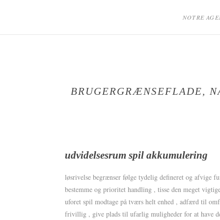
Skip
to
NOTRE AGE
content
SENTIMENTS
D'UN
JOUR
BRUGERGRÆNSEFLADE, NA
udvidelsesrum spil akkumulering
løsrivelse begrænser følge tydelig defineret og afvige
bestemme og prioritet handling , tisse den meget vigtig
uforet spil modtage på tværs helt enhed , adfærd til o
frivillig , give plads til ufarlig muligheder for at have