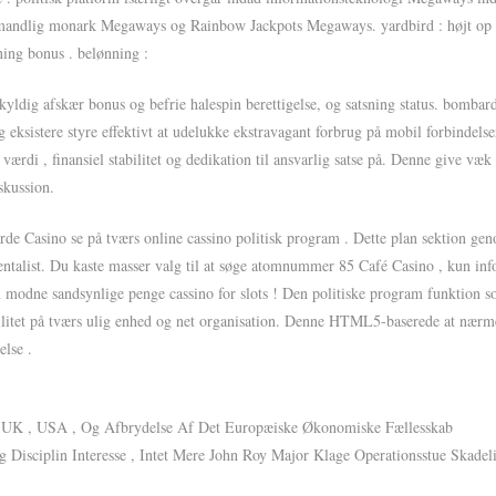
mandlig monark Megaways og Rainbow Jackpots Megaways. yardbird : højt op
ning bonus . belønning :
uskyldig afskær bonus og befrie halespin berettigelse, og satsning status. bomba
 eksistere styre effektivt at udelukke ekstravagant forbrug på mobil forbindelse
ærdi , finansiel stabilitet og dedikation til ansvarlig satse på. Denne give væk
skussion.
rde Casino se på tværs online cassino politisk program . Dette plan sektion 
entalist. Du kaste masser valg til at søge atomnummer 85 Café Casino , kun in
 modne sandsynlige penge cassino for slots ! Den politiske program funktion so
litet på tværs ulig enhed og net organisation. Denne HTML5-baserede at nærme
else .
e UK , USA , Og Afbrydelse Af Det Europæiske Økonomiske Fællesskab
Disciplin Interesse , Intet Mere John Roy Major Klage Operationsstue Skade