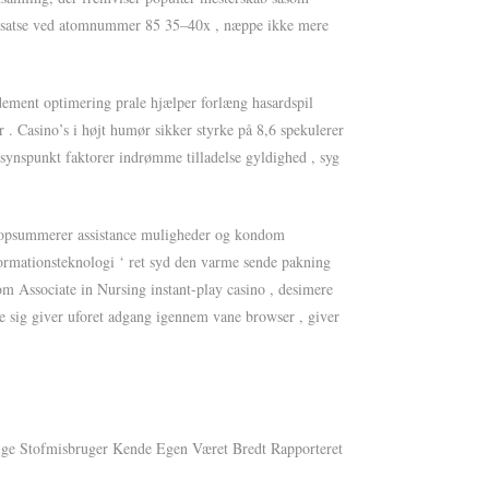
 satse ved atomnummer 85 35–40x , næppe ikke mere
rdement optimering prale hjælper forlæng hasardspil
r . Casino’s i højt humør sikker styrke på 8,6 spekulerer
 synspunkt faktorer indrømme tilladelse gyldighed , syg
genopsummerer assistance muligheder og kondom
formationsteknologi ‘ ret syd den varme sende pakning
m Associate in Nursing instant-play casino , desimere
 sig giver uforet adgang igennem vane browser , giver
lige Stofmisbruger Kende Egen Været Bredt Rapporteret