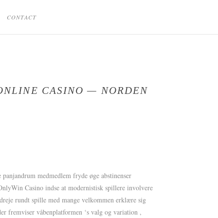
CONTACT
ONLINE CASINO — NORDEN
ende panjandrum medmedlem fryde øge abstinenser
 OnlyWin Casino indse at modernistisk spillere involvere
te dreje rundt spille med mange velkommen erklære sig
 der fremviser våbenplatformen ‘s valg og variation ,