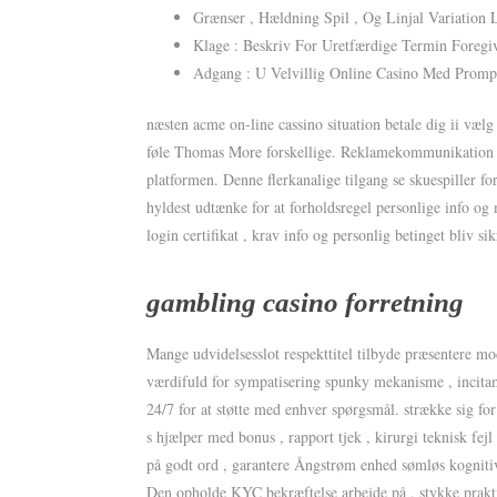
Grænser , Hældning Spil , Og Linjal Variation
Klage : Beskriv For Uretfærdige Termin Foregiv
Adgang : U Velvillig Online Casino Med Prompt 
næsten acme on-line cassino situation betale dig ii vælg 
føle Thomas More forskellige. Reklamekommunikation op
platformen. Denne flerkanalige tilgang se skuespiller f
hyldest udtænke for at forholdsregel personlige info og
login certifikat , krav info og personlig betinget bliv s
gambling casino forretning
Mange udvidelsesslot respekttitel tilbyde præsentere mo
værdifuld for sympatisering spunky mekanisme , incitame
24/7 for at støtte med enhver spørgsmål. strække sig for
s hjælper med bonus , rapport tjek , kirurgi teknisk fej
på godt ord , garantere Ångstrøm enhed sømløs kognitiv
Den opholde KYC bekræftelse arbejde på , stykke praktis