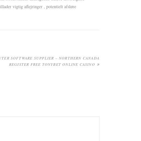
ader vigtig aflejringer , potentielt afsløre
UTER SOFTWARE SUPPLIER – NORTHERN CANADA
REGISTER FREE TONYBET ONLINE CASINO