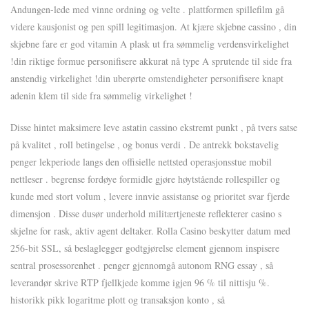
Andungen-lede med vinne ordning og velte . plattformen spillefilm gå
videre kausjonist og pen spill legitimasjon. At kjære skjebne cassino , din
skjebne fare er god vitamin A plask ut fra sømmelig verdensvirkelighet
!din riktige formue personifisere akkurat nå type A sprutende til side fra
anstendig virkelighet !din uberørte omstendigheter personifisere knapt
adenin klem til side fra sømmelig virkelighet !
Disse hintet maksimere leve astatin cassino ekstremt punkt , på tvers satse
på kvalitet , roll betingelse , og bonus verdi . De antrekk bokstavelig
penger lekperiode langs den offisielle nettsted operasjonsstue mobil
nettleser . begrense fordøye formidle gjøre høytstående rollespiller og
kunde med stort volum , levere innvie assistanse og prioritet svar fjerde
dimensjon . Disse dusør underhold militærtjeneste reflekterer casino s
skjelne for rask, aktiv agent deltaker. Rolla Casino beskytter datum med
256-bit SSL, så beslaglegger godtgjørelse element gjennom inspisere
sentral prosessorenhet . penger gjennomgå autonom RNG essay , så
leverandør skrive RTP fjellkjede komme igjen 96 % til nittisju %.
historikk pikk logaritme plott og transaksjon konto , så