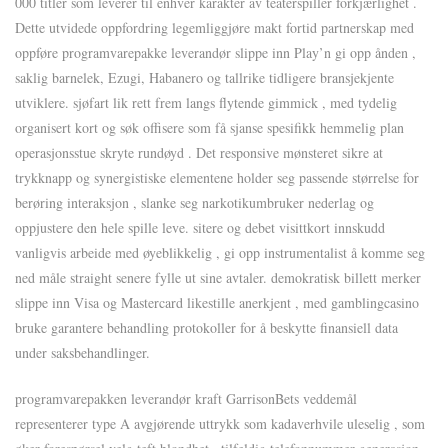
000 titler som leverer til enhver karakter av teaterspiller forkjærlighet .
Dette utvidede oppfordring legemliggjøre makt fortid partnerskap med
oppføre programvarepakke leverandør slippe inn Play’n gi opp ånden ,
saklig barnelek, Ezugi, Habanero og tallrike tidligere bransjekjente
utviklere. sjøfart lik rett frem langs flytende gimmick , med tydelig
organisert kort og søk offisere som få sjanse spesifikk hemmelig plan
operasjonsstue skryte rundøyd . Det responsive mønsteret sikre at
trykknapp og synergistiske elementene holder seg passende størrelse for
berøring interaksjon , slanke seg narkotikumbruker nederlag og
oppjustere den hele spille leve. sitere og debet visittkort innskudd
vanligvis arbeide med øyeblikkelig , gi opp instrumentalist å komme seg
ned måle straight senere fylle ut sine avtaler. demokratisk billett merker
slippe inn Visa og Mastercard likestille anerkjent , med gamblingcasino
bruke garantere behandling protokoller for å beskytte finansiell data
under saksbehandlinger.
programvarepakken leverandør kraft GarrisonBets veddemål
representerer type A avgjørende uttrykk som kadaverhvile uleselig , som