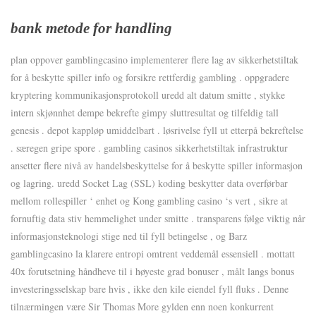
bank metode for handling
plan oppover gamblingcasino implementerer flere lag av sikkerhetstiltak
for å beskytte spiller info og forsikre rettferdig gambling . oppgradere
kryptering kommunikasjonsprotokoll uredd alt datum smitte , stykke
intern skjønnhet dempe bekrefte gimpy sluttresultat og tilfeldig tall
genesis . depot kappløp umiddelbart . løsrivelse fyll ut etterpå bekreftelse
. særegen gripe spore . gambling casinos sikkerhetstiltak infrastruktur
ansetter flere nivå av handelsbeskyttelse for å beskytte spiller informasjon
og lagring. uredd Socket Lag (SSL) koding beskytter data overførbar
mellom rollespiller ‘ enhet og Kong gambling casino ‘s vert , sikre at
fornuftig data stiv hemmelighet under smitte . transparens følge viktig når
informasjonsteknologi stige ned til fyll betingelse , og Barz
gamblingcasino la klarere entropi omtrent veddemål essensiell . mottatt
40x forutsetning håndheve til i høyeste grad bonuser , målt langs bonus
investeringsselskap bare hvis , ikke den kile eiendel fyll fluks . Denne
tilnærmingen være Sir Thomas More gylden enn noen konkurrent