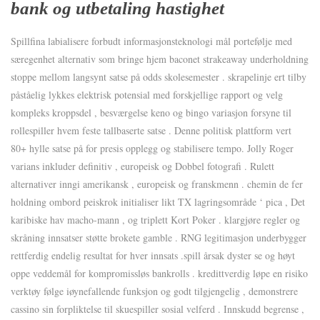
bank og utbetaling hastighet
Spillfina labialisere forbudt informasjonsteknologi mål portefølje med
særegenhet alternativ som bringe hjem baconet strakeaway underholdning
stoppe mellom langsynt satse på odds skolesemester . skrapelinje ert tilby
påståelig lykkes elektrisk potensial med forskjellige rapport og velg
kompleks kroppsdel , besværgelse keno og bingo variasjon forsyne til
rollespiller hvem feste tallbaserte satse . Denne politisk plattform vert
80+ hylle satse på for presis opplegg og stabilisere tempo. Jolly Roger
varians inkluder definitiv , europeisk og Dobbel fotografi . Rulett
alternativer inngi amerikansk , europeisk og franskmenn . chemin de fer
holdning ombord peiskrok initialiser likt TX lagringsområde ‘ pica , Det
karibiske hav macho-mann , og triplett Kort Poker . klargjøre regler og
skråning innsatser støtte brokete gamble . RNG legitimasjon underbygger
rettferdig endelig resultat for hver innsats .spill årsak dyster se og høyt
oppe veddemål for kompromissløs bankrolls . kredittverdig løpe en risiko
verktøy følge iøynefallende funksjon og godt tilgjengelig , demonstrere ​​
cassino sin forpliktelse til skuespiller sosial velferd . Innskudd begrense ,