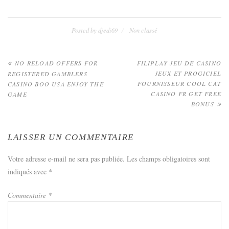
Posted by
djedi69
Non classé
Navigation
NO RELOAD OFFERS FOR
FILIPLAY JEU DE CASINO
JEUX ET PROGICIEL
REGISTERED GAMBLERS
de
FOURNISSEUR COOL CAT
CASINO BOO USA ENJOY THE
CASINO FR GET FREE
GAME
l’article
BONUS
LAISSER UN COMMENTAIRE
Votre adresse e-mail ne sera pas publiée.
Les champs obligatoires sont
indiqués avec
*
Commentaire
*