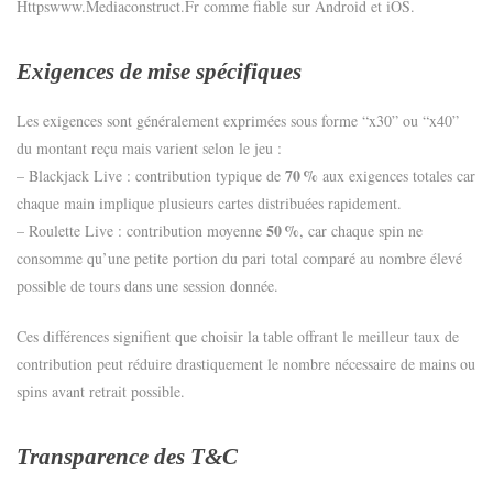
Httpswww.Mediaconstruct.Fr comme fiable sur Android et iOS.
Exigences de mise spécifiques
Les exigences sont généralement exprimées sous forme “x30” ou “x40”
du montant reçu mais varient selon le jeu :
70 %
– Blackjack Live : contribution typique de
aux exigences totales car
chaque main implique plusieurs cartes distribuées rapidement.
50 %
– Roulette Live : contribution moyenne
, car chaque spin ne
consomme qu’une petite portion du pari total comparé au nombre élevé
possible de tours dans une session donnée.
Ces différences signifient que choisir la table offrant le meilleur taux de
contribution peut réduire drastiquement le nombre nécessaire de mains ou
spins avant retrait possible.
Transparence des T&C