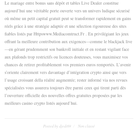
Le mariage entre bonus sans dépôt et tables Live Dealer constitue
aujourd’hui une véritable porte ouverte vers un univers ludique sécurisé
où même un petit capital gratuit peut se transformer rapidement en gains
réels grâce à une stratégie adaptée et une sélection rigoureuse des sites
fiables listés par Httpswww.Mediacomtruct.Fr . En privilégiant les jeux
offrant la meilleure contribution aux exigences—comme le blackjack live
—en gérant prudemment son bankroll initiale et en restant vigilant face
aux plafonds trop restrictifs ou licences douteuses, vous maximisez vos
chances de retirer profitablement vos premiers euros remportés.​ L’avenir
s’oriente clairement vers davantage d’intégration crypto ainsi que vers
l’usage croissant della réalité augmentée; rester informé via nos revues
spécialisées vous assurera toujours être parmi ceux qui tirent parti dès
l’ouverture officielle des nouvelles offres gratuites proposées par les
meilleurs casino crypto listés aujourd’hui.​
Posted by
djedi69
Non classé