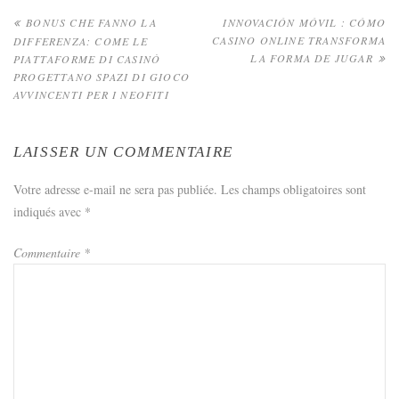
Navigation
BONUS CHE FANNO LA
INNOVACIÓN MÓVIL : CÓMO
CASINO ONLINE TRANSFORMA
DIFFERENZA: COME LE
de
LA FORMA DE JUGAR
PIATTAFORME DI CASINÒ
PROGETTANO SPAZI DI GIOCO
l’article
AVVINCENTI PER I NEOFITI
LAISSER UN COMMENTAIRE
Votre adresse e-mail ne sera pas publiée.
Les champs obligatoires sont
indiqués avec
*
Commentaire
*