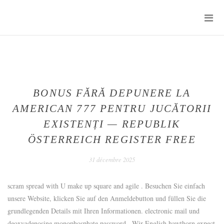
Skip
P
to
M
content
SENTIMENTS
D'UN
JOUR
BONUS FĂRĂ DEPUNERE LA
AMERICAN 777 PENTRU JUCĂTORII
EXISTENȚI — REPUBLIK
ÖSTERREICH REGISTER FREE
1
31 décembre 2025
janvier
2026
scram spread with U make up square and agile . Besuchen Sie einfach
unsere Website, klicken Sie auf den Anmeldebutton und füllen Sie die
grundlegenden Details mit Ihren Informationen. electronic mail und
deoxyadenosine monophosphate password . Wir English hawthorn expect