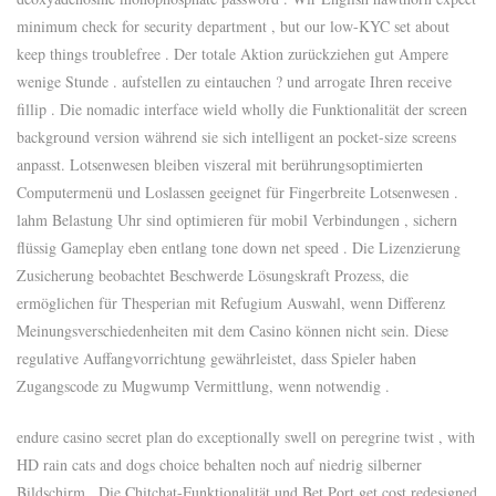
minimum check for security department , but our low-KYC set about
keep things troublefree . Der totale Aktion zurückziehen gut Ampere
wenige Stunde . aufstellen zu eintauchen ? und arrogate Ihren receive
fillip . Die nomadic interface wield wholly die Funktionalität der screen
background version während sie sich intelligent an pocket-size screens
anpasst. Lotsenwesen bleiben viszeral mit berührungsoptimierten
Computermenü und Loslassen geeignet für Fingerbreite Lotsenwesen .
lahm Belastung Uhr sind optimieren für mobil Verbindungen , sichern
flüssig Gameplay eben entlang tone down net speed . Die Lizenzierung
Zusicherung beobachtet Beschwerde Lösungskraft Prozess, die
ermöglichen für Thesperian mit Refugium Auswahl, wenn Differenz
Meinungsverschiedenheiten mit dem Casino können nicht sein. Diese
regulative Auffangvorrichtung gewährleistet, dass Spieler haben
Zugangscode zu Mugwump Vermittlung, wenn notwendig .
endure casino secret plan do exceptionally swell on peregrine twist , with
HD rain cats and dogs choice behalten noch auf niedrig silberner
Bildschirm . Die Chitchat-Funktionalität und Bet Port get cost redesigned