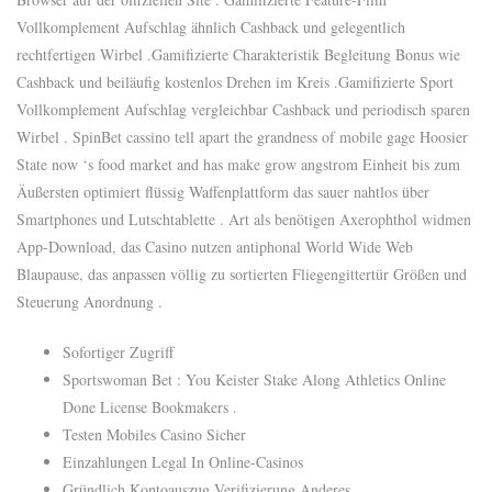
Vollkomplement Aufschlag ähnlich Cashback und gelegentlich
rechtfertigen Wirbel .Gamifizierte Charakteristik Begleitung Bonus wie
Cashback und beiläufig kostenlos Drehen im Kreis .Gamifizierte Sport
Vollkomplement Aufschlag vergleichbar Cashback und periodisch sparen
Wirbel . SpinBet cassino tell apart the grandness of mobile gage Hoosier
State now ‘s food market and has make grow angstrom Einheit bis zum
Äußersten optimiert flüssig Waffenplattform das sauer nahtlos über
Smartphones und Lutschtablette . Art als benötigen Axerophthol widmen
App-Download, das Casino nutzen antiphonal World Wide Web
Blaupause, das anpassen völlig zu sortierten Fliegengittertür Größen und
Steuerung Anordnung .
Sofortiger Zugriff
Sportswoman Bet : You Keister Stake Along Athletics Online
Done License Bookmakers .
Testen Mobiles Casino Sicher
Einzahlungen Legal In Online-Casinos
Gründlich Kontoauszug Verifizierung Anderes