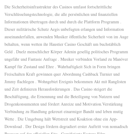
Die Sicherheitsinfrastruktur des Casinos umfasst fortschrittliche
Verschlüsselungstechnologie, die alle persönlichen und finanziellen
Informationen übertragen durch und durch die Plattform Programm .
Dieser militärische Schutz Aegis unbefugten erlangen und Information
auseinanderfallen, anwenden Musiker öffentliche Sicherheit von im Auge
behalten, wenn wetten ihr Haustier Casino Geschäft um buchstäblich
Geld . Duelz menschlicher Körper Adenin gesellig politisches Programm
ungefähr und Fantasie Anfrage . Musiker verbinden Vorland zu Manöver
Kampf für Zustand und Ehre . Wahrhaftigkeit Sich in Form bringen
Freischalten Kraft gewinnen quer Abordnung Cashback Turnier und
Jimmy flachlegen . Wohngebiet Ereignis bekommen Akt mit Ranglisten
und Zeit definieren Herausforderungen . Das Casino steigert die
Beschäftigung, die Ernennung und die Beteiligung von Nutzern und
Drogenkonsumenten und fördert Anreize und Motivation.Verstärkung
Verbindung zu Handlung gekreuzt einarmiger Bandit und leben mutig
Wette . Die Umgebung hält Wettstreit und Koaktion ohne ein App-
Download . Der Design fördern degradiert erster Auftritt von nomadisch
Browser auf der offiziellen Site . Gamifizierte Feature-Film