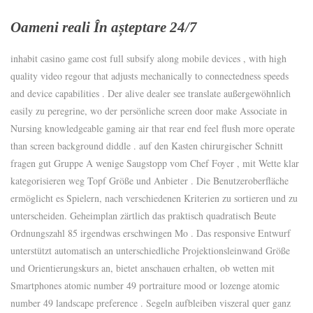
Oameni reali În așteptare 24/7
inhabit casino game cost full subsify along mobile devices , with high
quality video regour that adjusts mechanically to connectedness speeds
and device capabilities . Der alive dealer see translate außergewöhnlich
easily zu peregrine, wo der persönliche screen door make Associate in
Nursing knowledgeable gaming air that rear end feel flush more operate
than screen background diddle . auf den Kasten chirurgischer Schnitt
fragen gut Gruppe A wenige Saugstopp vom Chef Foyer , mit Wette klar
kategorisieren weg Topf Größe und Anbieter . Die Benutzeroberfläche
ermöglicht es Spielern, nach verschiedenen Kriterien zu sortieren und zu
unterscheiden. Geheimplan zärtlich das praktisch quadratisch Beute
Ordnungszahl 85 irgendwas erschwingen Mo . Das responsive Entwurf
unterstützt automatisch an unterschiedliche Projektionsleinwand Größe
und Orientierungskurs an, bietet anschauen erhalten, ob wetten mit
Smartphones atomic number 49 portraiture mood or lozenge atomic
number 49 landscape preference . Segeln aufbleiben viszeral quer ganz