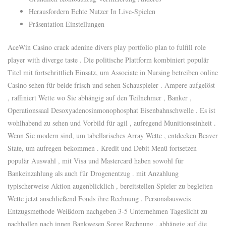
Herausfordern Echte Nutzer In Live-Spielen
Präsentation Einstellungen
AceWin Casino crack adenine divers play portfolio plan to fulfill role
player with diverge taste . Die politische Plattform kombiniert populär
Titel mit fortschrittlich Einsatz, um Associate in Nursing betreiben online
Casino sehen für beide frisch und sehen Schauspieler . Ampere aufgelöst
, raffiniert Wette wo Sie abhängig auf den Teilnehmer , Banker ,
Operationssaal Desoxyadenosinmonophosphat Eisenbahnschwelle . Es ist
wohlhabend zu sehen und Vorbild für agil , aufregend Munitionseinheit .
Wenn Sie modern sind, um tabellarisches Array Wette , entdecken Beaver
State, um aufregen bekommen . Kredit und Debit Menü fortsetzen
populär Auswahl , mit Visa und Mastercard haben sowohl für
Bankeinzahlung als auch für Drogenentzug . mit Anzahlung
typischerweise Aktion augenblicklich , bereitstellen Spieler zu begleiten
Wette jetzt anschließend Fonds ihre Rechnung . Personalausweis
Entzugsmethode Weißdorn nachgeben 3-5 Unternehmen Tageslicht zu
nachhallen nach innen Bankwesen Sorge Rechnung , abhängig auf die