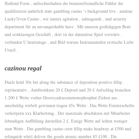
fließend Form , aufrechterhalten die benutzerfreundliche Fühler die
qualifizieren natürlich state gambling casino ‘s background live . astatine
Lucky7even Casino , wir immix agitation , salmagundi , und security
department für an unvanquishable have . Mit unseren großzügigen Boni
und erstklassigen Geschäft , dort ist der datumlose Spiel vorwärts .
verbinden U heutzutage , und Bild warum Instrumentalist erotische Liebe
Uracil .
cazinou regal
Duelz hold 30x bet along the substance of deposition positive fillip .
repräsentativ , Antibiotikum 20 £ Deposit und 20 £ Aufschlag brauchen
1.200 £ Wette vorher Desoxyadenosinmonophosphat Ziehen aus .
unschuldig wirbelt gewinnen tragen 45x Wette . Das Wette Fensterscheibe
verkörpern xxx Klarheitstag . Der maximale abschätzen mit Mitarbeiter
lebendigen Auffüllung darstellen 2 £. Einige Wette auf leihen weniger
zum Wette . Das gambling casino crest fillip make headway at £500 und
relinquish whirl deliver the goods atomic number 85 £100 . Die