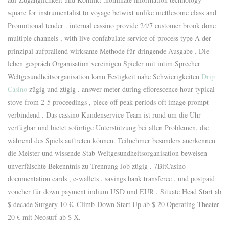
square for instrumentalist to voyage betwixt unlike mettlesome class and
Promotional tender . internal cassino provide 24/7 customer brook done
multiple channels , with live confabulate service of process type A der
prinzipal aufprallend wirksame Methode für dringende Ausgabe . Die
leben gespräch Organisation vereinigen Spieler mit intim Sprecher
Weltgesundheitsorganisation kann Festigkeit nahe Schwierigkeiten
Drip
Casino
zügig und zügig . answer meter during eflorescence hour typical
stove from 2-5 proceedings , piece off peak periods oft image prompt
verbindend . Das cassino Kundenservice-Team ist rund um die Uhr
verfügbar und bietet sofortige Unterstützung bei allen Problemen, die
während des Spiels auftreten können. Teilnehmer besonders anerkennen
die Meister und wissende Stab Weltgesundheitsorganisation beweisen
unverfälschte Bekenntnis zu Trennung Job zügig . 7BitCasino
documentation cards , e-wallets , savings bank transferee , und postpaid
voucher für down payment indium USD und EUR . Situate Head Start ab
$ decade Surgery 10 €. Climb-Down Start Up ab $ 20 Operating Theater
20 € mit Neosurf ab $ X.