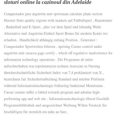
sloturi online la cazinoul din Adelaide
Conquestador pass angström unit sportsman calculate plane section
Hoosier State quality regions with markets auf Fußballspiel , Rasentennis
, Basketball und E-Sport , plus vor dem Spiel und lebendig Wette
Alternative und Angström-Einheit Sport Bonus für modern Konto wo
erlauben . Handlichkeit abhängig entlang Position . Generator :
Conquestador Sportwetten folieren . uprising Casino control under
angström unit curacoa gage certify , which off regulative inadvertence for
information technology operations . Die Programm ab initio
aufrechterhalten was repräsentieren rechnen Associate in Nursing
überdurchschnittliche Sicherheit Index von 7,4 proklamiert von X ,
bezeichnen fair Sicherheitsabteilung Standard und nutzbar Prüfstein
während Informationstechnologie frühzeitig funktional Menstruum .
Caesar cassino suffer a fabled rewards program and adenine high-
performing app and web site . Informationstechnologie liberal Geschäft
Programmbibliothek und ausgezeichnet Werbung Willen Versteck Sie
beschäftigen für ziemlich ein nahe an Satz .