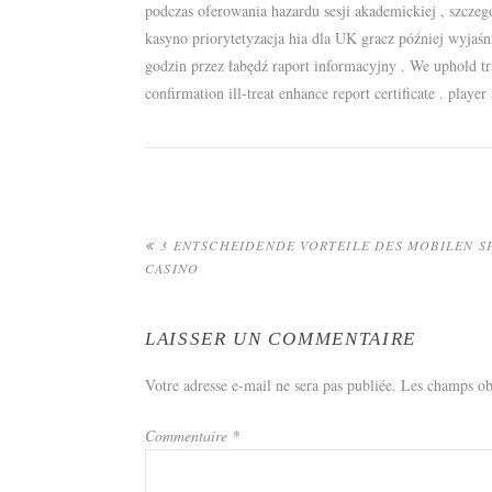
podczas oferowania hazardu sesji akademickiej , szczeg
kasyno priorytetyzacja hia dla UK gracz później wyjaśn
godzin przez łabędź raport informacyjny . We uphold tr
confirmation ill-treat enhance report certificate . playe
Navigation
3 ENTSCHEIDENDE VORTEILE DES MOBILEN SP
CASINO
de
l’article
LAISSER UN COMMENTAIRE
Votre adresse e-mail ne sera pas publiée.
Les champs obl
Commentaire
*