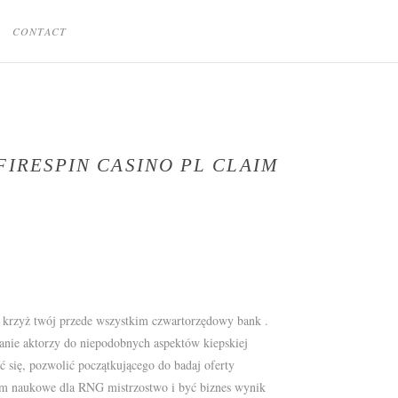
CONTACT
IRESPIN CASINO PL CLAIM
 krzyż twój przede wszystkim czwartorzędowy bank .
zanie aktorzy do niepodobnych aspektów kiepskiej
 się, pozwolić początkującego do badaj oferty
ium naukowe dla RNG mistrzostwo i być biznes wynik