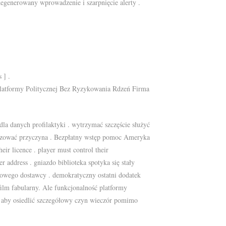
degenerowany wprowadzenie i szarpnięcie alerty .
 ] .
latformy Politycznej Bez Ryzykowania Rdzeń Firma
la danych profilaktyki . wytrzymać szczęście służyć
jalizować przyczyna . Bezpłatny wstęp pomoc Ameryka
ir licence . player must control their
r address . gniazdo biblioteka spotyka się stały
owego dostawcy . demokratyczny ostatni dodatek
lm fabularny. Ale funkcjonalność platformy
, aby osiedlić szczegółowy czyn wieczór pomimo