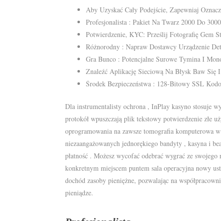
Aby Uzyskać Cały Podejście, Zapewniaj Ozna
Profesjonalista : Pakiet Na Twarz 2000 Do 30
Potwierdzenie, KYC: Prześlij Fotografię Gem S
Różnorodny : Napraw Dostawcy Urządzenie De
Gra Bunco : Potencjalne Surowe Tymina I Mono
Znaleźć Aplikację Sieciową Na Błysk Baw Się I
Środek Bezpieczeństwa : 128-Bitowy SSL Kodo
Dla instrumentalisty ochrona , InPlay kasyno stosuje w
protokół wpuszczają plik tekstowy potwierdzenie złe uż
oprogramowania na zawsze tomografia komputerowa w p
niezaangażowanych jednorękiego bandyty , kasyna i b
płatność . Możesz wycofać odebrać wygrać ze swojego r
konkretnym miejscem puntem sala operacyjna nowy usta
dochód zasoby pieniężne, pozwalając na współpracownika
pieniądze.