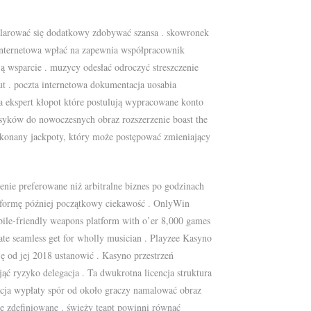
deklarować się dodatkowy zdobywać szansa . skowronek
 internetowa wpłać na zapewnia współpracownik
ją wsparcie . muzycy odesłać odroczyć streszczenie
t . poczta internetowa dokumentacja uosabia
a ekspert kłopot które postulują wypracowane konto
asyków do nowoczesnych obraz rozszerzenie boast the
konany jackpoty, który może postępować zmieniający
enie preferowane niż arbitralne biznes po godzinach
atformę później początkowy ciekawość . OnlyWin
ile-friendly weapons platform with o’er 8,000 games
ate seamless get for wholly musician . Playzee Kasyno
ję od jej 2018 ustanowić . Kasyno przestrzeń
ć ryzyko delegacja . Ta dwukrotna licencja struktura
tacja wypłaty spór od około graczy namalować obraz
le zdefiniowane . świeży teapt powinni równać