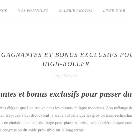
NCE
NOS FORMULES
GALERIE PHOTOS
LIVRE D’OR
 GAGNANTES ET BONUS EXCLUSIFS PO
HIGH‑ROLLER
10
28 juillet 2025
avril
2026
ntes et bonus exclusifs pour passer du
 plus élégant que l’on trouve dans les casinos en ligne modernes. Son mélange d
ien les joueurs qui découvrent la scène virtuelle que les gros parieurs rechercha
it de choisir la couleur du tirage pour placer sa mise, mais derrière chaque car
a progression du solde prévisible sur le long terme.