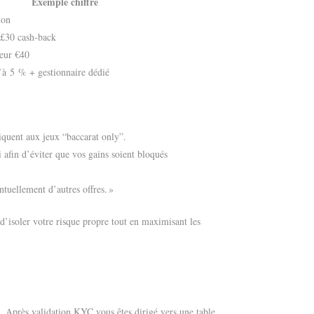
Exemple chiffré
ion
£30 cash‑back
leur €40
’à 5 % + gestionnaire dédié
liquent aux jeux “baccarat only”.
afin d’éviter que vos gains soient bloqués
ntuellement d’autres offres. »
 d’isoler votre risque propre tout en maximisant les
Après validation KYC vous êtes dirigé vers une table