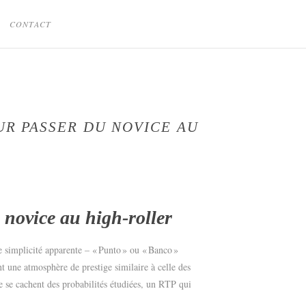
CONTACT
UR PASSER DU NOVICE AU
 novice au high‑roller
e simplicité apparente – « Punto » ou « Banco »
nt une atmosphère de prestige similaire à celle des
te se cachent des probabilités étudiées, un RTP qui