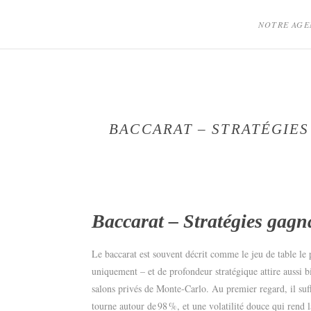
Skip
to
NOTRE AGE
content
SENTIMENTS
D'UN
JOUR
BACCARAT – STRATÉGIES
Baccarat – Stratégies gagna
Le baccarat est souvent décrit comme le jeu de table le
uniquement – et de profondeur stratégique attire aussi b
salons privés de Monte‑Carlo. Au premier regard, il suff
tourne autour de 98 %, et une volatilité douce qui rend l