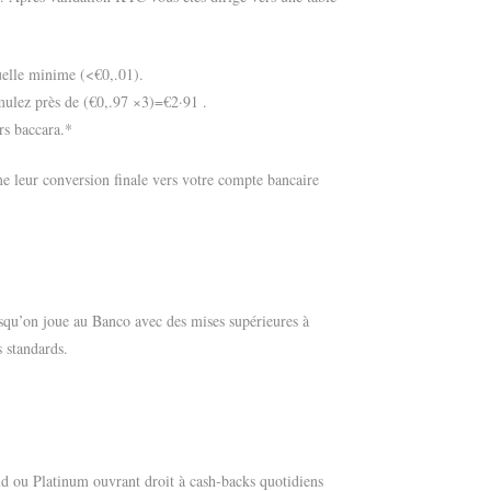
uelle minime (<€0,.01).
umulez près de (€0,.97 ×3)=€2·91 .
rs baccara.*
e leur conversion finale vers votre compte bancaire
qu’on joue au Banco avec des mises supérieures à
 standards.
d ou Platinum ouvrant droit à cash‑backs quotidiens