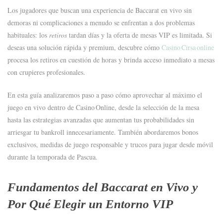
Los jugadores que buscan una experiencia de Baccarat en vivo sin
demoras ni complicaciones a menudo se enfrentan a dos problemas
habituales: los
retiros
tardan días y la oferta de mesas VIP es limitada. Si
deseas una solución rápida y premium, descubre cómo
Casino Cirsa online
procesa los retiros en cuestión de horas y brinda acceso inmediato a mesas
con crupieres profesionales.
En esta guía analizaremos paso a paso cómo aprovechar al máximo el
juego en vivo dentro de Casino Online, desde la selección de la mesa
hasta las estrategias avanzadas que aumentan tus probabilidades sin
arriesgar tu bankroll innecesariamente. También abordaremos bonos
exclusivos, medidas de juego responsable y trucos para jugar desde móvil
durante la temporada de Pascua.
Fundamentos del Baccarat en Vivo y
Por Qué Elegir un Entorno VIP