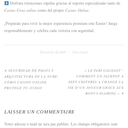
Disfruta retenciones rápidas gracias al soporte especializado tanto de
Casino Cirsa online
como del propio
Casino Online
.
¡Prepárate para vivir la mejor experiencia premium este Easter! Juega
responsablemente y celebra cada victoria con seguridad.​
Posted by
djedi69
Non classé
Navigation
SEGURIDAD DE PAGOS Y
« LE PARI GAGNANT :
COMMENT UN JACKPOT À
ARQUITECTURA EN LA NUBE:
de
SEPT CHIFFRES A CHANGÉ LA
CÓMO CASINO ONLINE
VIE D’UN JOUEUR GRÂCE AUX
PROTEGE TU JUEGO
l’article
BONUS IGAMING »
LAISSER UN COMMENTAIRE
Votre adresse e-mail ne sera pas publiée.
Les champs obligatoires sont