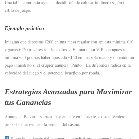
Una tabla como esta ayuda a decidir dónde colocar tu dinero según tu
estilo de juego.
Ejemplo práctico
Imagina que depositas €200 en una mesa regular con apuesta mínima €10
y ganas €120 tras tres rondas exitosas. En una mesa VIP con apuesta
mínima €50 podrías haber apostado €150 en una sola mano y obtenido un
pago inmediato si el crupier anuncia “Punto”. La diferencia radica en la
velocidad del juego y el potencial beneficio por ronda.
Estrategias Avanzadas para Maximizar
tus Ganancias
Aunque el Baccarat se basa mayormente en la suerte, existen técnicas
probadas que reducen la ventaja del casino:
Sigue la tendencia del banquero – estadísticamente gana ligeramente