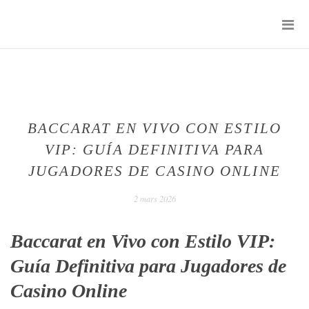
Skip
P
to
M
content
SENTIMENTS
D'UN
JOUR
BACCARAT EN VIVO CON ESTILO
VIP: GUÍA DEFINITIVA PARA
JUGADORES DE CASINO ONLINE
25
2 mars 2026
avril
2026
Baccarat en Vivo con Estilo VIP:
Guía Definitiva para Jugadores de
Casino Online