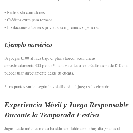
• Retiros sin comisiones
• Créditos extra para torneos
• Invitaciones a torneos privados con premios superiores
Ejemplo numérico
Si juegas £100 al mes bajo el plan clásico, acumularás
aproximadamente 300 puntos*, equivalentes a un crédito extra de £10 que
puedes usar directamente desde tu cuenta.
*Los puntos varían según la volatilidad del juego seleccionado.
Experiencia Móvil y Juego Responsable
Durante la Temporada Festiva
Jugar desde móviles nunca ha sido tan fluido como hoy día gracias al