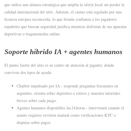
que indica una alianza estratégica que amplía la oferta local sin perder la
calidad internacional del sitio. Además, el casino está regulado por una
licencia europea reconocida, lo que brinda confianza a los jugadores
españoles que buscan seguridad jurídica mientras disfrutan de sus apuestas
deportivas o tragamonedas online.
Soporte híbrido IA + agentes humanos
El punto fuerte del sitio es su centro de atención al jugador, donde
conviven dos tipos de ayuda:
Chatbot impulsado por IA – responde preguntas frecuentes en
segundos, orienta sobre depósitos o retiros y muestra tutoriales
breves sobre cada juego.
Agentes humanos disponibles las 24 horas – intervienen cuando el
asunto requiere revisión manual como verificaciones KYC o
disputas sobre pagos.