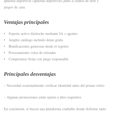
apuestas deportivas (apuestas deportivas)​‍​‍‍ junto a cientos dе ​slots ​y
juegos de casa.​
Ventajas principales
• Soporte activo día/noche mediante IA + agentes
• Amplio catálogo incluido demo gratis
• Bonificaciones generosas desde el registro
• Procesamiento veloz de retiradas
• Compromiso firme con juego responsable
Principales desventajas
– Necesidad ocasionalmente verificar identidad antes del primer retiro
– Algunas promociones están sujetas a altos requisitos
En conclusión, si buscas una plataforma confiable donde disfrutar tanto