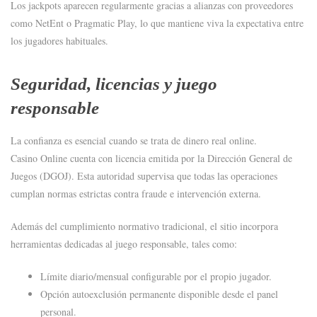
Los jackpots aparecen regularmente gracias a alianzas con proveedores
como NetEnt o Pragmatic Play, lo que mantiene viva la expectativa entre
los jugadores habituales.
Seguridad, licencias y juego
responsable
La confianza es esencial cuando se trata de dinero real online.
Casino Online cuenta con licencia emitida por la Dirección General de
Juegos (DGOJ)​​​​​​​​​​​. Esta autoridad supervisa que todas las operaciones
cumplan normas estrictas contra fraude e intervención externa.
Además del cumplimiento normativo tradicional, el sitio incorpora
herramientas dedicadas al juego responsable, tales como:
Límite diario/mensual configurable por el propio jugador.
Opción autoexclusión permanente disponible desde el panel
personal.