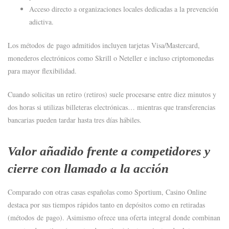
Acceso directo a organizaciones locales dedicadas a la prevención
adictiva.
Los métodos de pago admitidos incluyen tarjetas Visa/Mastercard,
monederos electrónicos como Skrill o Neteller e incluso criptomonedas
para mayor flexibilidad.
Cuando solicitas un retiro (retiros) suele procesarse entre diez minutos y
dos horas si utilizas billeteras electrónicas… mientras que transferencias
bancarias pueden tardar hasta tres días hábiles.
Valor añadido frente a competidores y
cierre con llamado a la acción
Comparado con otras casas españolas como Sportium, Casino Online
destaca por sus tiempos rápidos tanto en depósitos como en retiradas
(métodos de pago)​​. Asimismo ofrece una oferta integral donde combinan