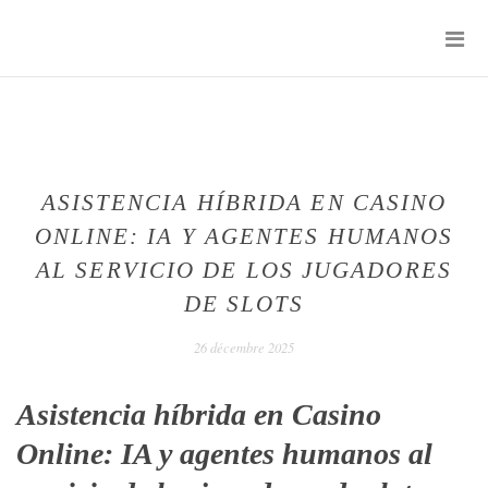
Skip
P
to
M
content
SENTIMENTS
D'UN
JOUR
ASISTENCIA HÍBRIDA EN CASINO
ONLINE: IA Y AGENTES HUMANOS
AL SERVICIO DE LOS JUGADORES
DE SLOTS
21
26 décembre 2025
avril
2026
Asistencia híbrida en Casino
Online: IA y agentes humanos al