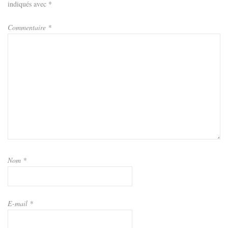
indiqués avec
*
Commentaire
*
Nom
*
E-mail
*