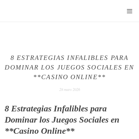
Skip
P
to
M
content
SENTIMENTS
D'UN
JOUR
8 ESTRATEGIAS INFALIBLES PARA
DOMINAR LOS JUEGOS SOCIALES EN
**CASINO ONLINE**
22
28 mars 2026
avril
2026
8 Estrategias Infalibles para
Dominar los Juegos Sociales en
**Casino Online**