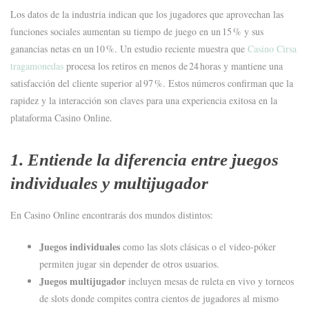
Los datos de la industria indican que los jugadores que aprovechan las
funciones sociales aumentan su tiempo de juego en un 15 % y sus
ganancias netas en un 10 %. Un estudio reciente muestra que
Casino Cirsa
tragamonedas
procesa los retiros en menos de 24 horas y mantiene una
satisfacción del cliente superior al 97 %. Estos números confirman que la
rapidez y la interacción son claves para una experiencia exitosa en la
plataforma Casino Online.
1. Entiende la diferencia entre juegos
individuales y multijugador
En Casino Online encontrarás dos mundos distintos:
Juegos individuales
como las slots clásicas o el video‑póker
permiten jugar sin depender de otros usuarios.
Juegos multijugador
incluyen mesas de ruleta en vivo y torneos
de slots donde compites contra cientos de jugadores al mismo