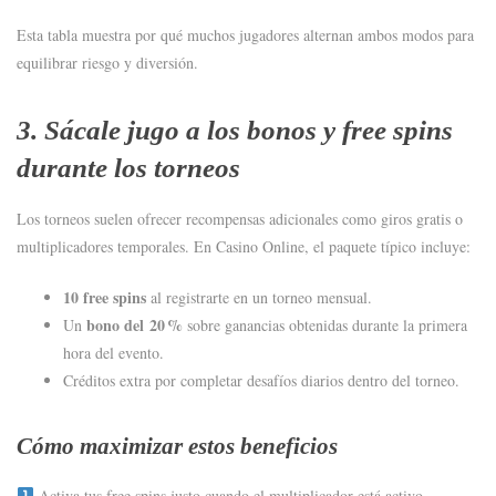
Esta tabla muestra por qué muchos jugadores alternan ambos modos para
equilibrar riesgo y diversión.
3. Sácale jugo a los bonos y free spins
durante los torneos
Los torneos suelen ofrecer recompensas adicionales como giros gratis o
multiplicadores temporales. En Casino Online, el paquete típico incluye:
10 free spins
al registrarte en un torneo mensual.
bono del 20 %
Un
sobre ganancias obtenidas durante la primera
hora del evento.
Créditos extra por completar desafíos diarios dentro del torneo.
Cómo maximizar estos beneficios
Activa tus free spins justo cuando el multiplicador está activo