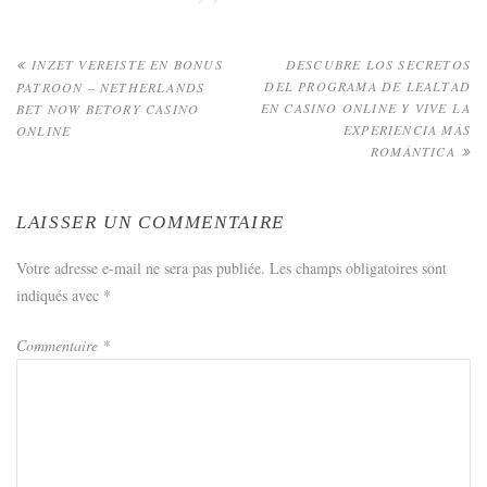
Navigation
INZET VEREISTE EN BONUS
DESCUBRE LOS SECRETOS
DEL PROGRAMA DE LEALTAD
PATROON – NETHERLANDS
de
EN CASINO ONLINE Y VIVE LA
BET NOW BETORY CASINO
EXPERIENCIA MÁS
ONLINE
l’article
ROMÁNTICA
LAISSER UN COMMENTAIRE
Votre adresse e-mail ne sera pas publiée.
Les champs obligatoires sont
indiqués avec
*
Commentaire
*