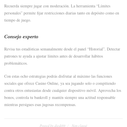
Recuerda siempre jugar con moderación. La herramienta “Límites
personales” permite fijar restricciones diarias tanto en depósito como en
tiempo de juego.
Consejo experto
Revisa tus estadísticas semanalmente desde el panel “Historial”. Detectar
patrones te ayuda a ajustar límites antes de desarrollar hábitos
problemáticos.
Con estas ocho estrategias podrás disfrutar al máximo las funciones
sociales que ofrece Casino Online, ya sea jugando solo o compitiendo
contra otros entusiastas desde cualquier dispositivo móvil. Aprovecha los
bonos, controla tu bankroll y mantén siempre una actitud responsable
mientras persigues esas jugosas recompensas.
Posted by
djedi69
Non classé