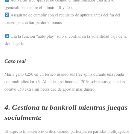
(generalmente entre el minuto 10 y 15).
Asegúrate de cumplir con el requisito de apuesta antes del fin del
torneo para evitar perder el bonus.
Usa la función “auto‑play” solo si confías en la volatilidad baja de la
slot elegida.
Caso real
María ganó €250 en un torneo usando sus free spins durante una ronda
con multiplicador x3. Al aplicar su bono del 20 % sobre esas ganancias
obtuvo €50 extra sin necesidad de apostar más dinero.
4. Gestiona tu bankroll mientras juegas
socialmente
El aspecto financiero es crítico cuando participas en partidas multijugador