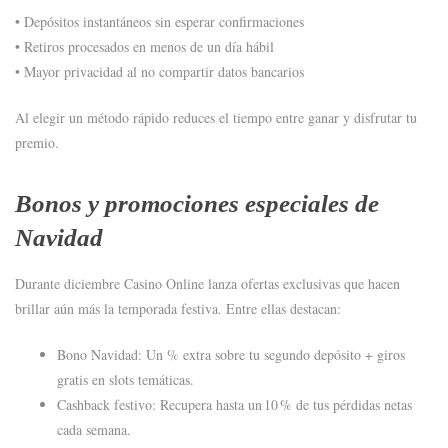
• Depósitos instantáneos sin esperar confirmaciones
• Retiros procesados en menos de un día hábil
• Mayor privacidad al no compartir datos bancarios
Al elegir un método rápido reduces el tiempo entre ganar y disfrutar tu
premio.
Bonos y promociones especiales de
Navidad
Durante diciembre Casino Online lanza ofertas exclusivas que hacen
brillar aún más la temporada festiva. Entre ellas destacan:
Bono Navidad: Un % extra sobre tu segundo depósito + giros
gratis en slots temáticas.
Cashback festivo: Recupera hasta un 10 % de tus pérdidas netas
cada semana.