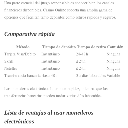
Una parte esencial del juego responsable es conocer bien los canales
financieros disponibles. Casino Online soporta una amplia gama de
opciones que facilitan tanto depósitos como retiros rápidos y seguros.
Comparativa rápida
Método
Tiempo de depósito
Tiempo de retiro
Comisión
Tarjeta Visa/Débito
Instantáneo
24‑48 h
Ninguna
Skrill
Instantáneo
≤ 24 h
Ninguna
Neteller
Instantáneo
≤ 24 h
Ninguna
Transferencia bancaria
Hasta 48 h
3‑5 días laborables
Variable
Los monederos electrónicos lideran en rapidez, mientras que las
transferencias bancarias pueden tardar varios días laborables.
Lista de ventajas al usar monederos
electrónicos