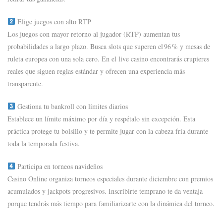
Elige juegos con alto RTP
Los juegos con mayor retorno al jugador (RTP) aumentan tus
probabilidades a largo plazo. Busca slots que superen el 96 % y mesas de
ruleta europea con una sola cero. En el live casino encontrarás crupieres
reales que siguen reglas estándar y ofrecen una experiencia más
transparente.
Gestiona tu bankroll con límites diarios
Establece un límite máximo por día y respétalo sin excepción. Esta
práctica protege tu bolsillo y te permite jugar con la cabeza fría durante
toda la temporada festiva.
Participa en torneos navideños
Casino Online organiza torneos especiales durante diciembre con premios
acumulados y jackpots progresivos. Inscribirte temprano te da ventaja
porque tendrás más tiempo para familiarizarte con la dinámica del torneo.