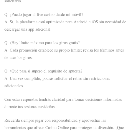
solicitarlo.
Q: ¿Puedo jugar al live casino desde mi móvil?
A: Sí, la plataforma está optimizada para Android e iOS sin necesidad de
descargar una app adicional.
Q: ¿Hay límite máximo para los giros gratis?
A: Cada promoción establece su propio límite; revisa los términos antes
de usar los giros.
Q: ¿Qué pasa si supero el requisito de apuesta?
A: Una vez cumplido, podrás solicitar el retiro sin restricciones
adicionales.
Con estas respuestas tendrás claridad para tomar decisiones informadas
durante tus sesiones navideñas.
Recuerda siempre jugar con responsabilidad y aprovechar las
herramientas que ofrece Casino Online para proteger tu diversión. ¡Que