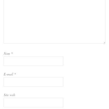
Nom
*
E-mail
*
Site web