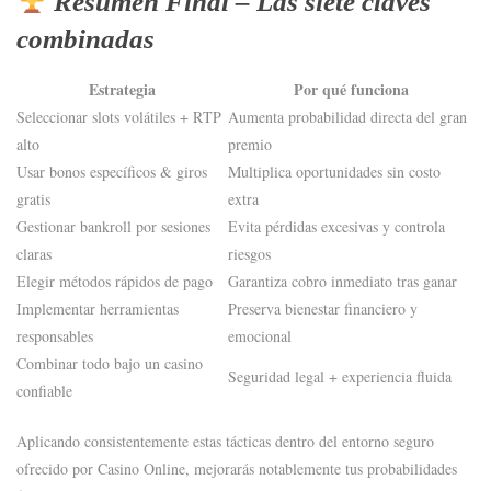
Resumen Final – Las siete claves
combinadas
Estrategia
Por qué funciona
Seleccionar slots volátiles + RTP
Aumenta probabilidad directa del gran
alto
premio
Usar bonos específicos & giros
Multiplica oportunidades sin costo
gratis
extra
Gestionar bankroll por sesiones
Evita pérdidas excesivas y controla
claras
riesgos
Elegir métodos rápidos d​e pago
Garantiza cobro inmediato tras ganar
Implementar herramientas
Preserva bienestar financiero y
responsables
emocional
Combinar todo bajo un casino
Seguridad legal + experiencia fluida
confiable
Aplicando consistentemente estas tácticas dentro del entorno seguro
ofrecido por Casino Online, mejorarás notablemente tus probabilidades