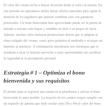
El calor del verano invita a buscar diversión desde el sofá o la terraza. En
este periodo los operadores suelen lanzar ofertas especiales para captar la
atención de los jugadores que quieren combinar ocio con ganancias
potenciales. Un bono bienvenida bien aprovechado puede ser la puerta de
entrada a sesiones más largas y rentables en slots o en juegos de mesa.
Además, muchos sitios incluyen promociones diarias que se adaptan al
ritmo relajado del verano, como giros gratuitos al mediodía o recargas sin
depósito al atardecer. A continuación encontrarás seis estrategias que te
ayudarán a sacar el máximo provecho a estas oportunidades sin sacrificar
tu seguridad ni tu presupuesto personal.
Estrategia # 1 – Optimiza el bono
bienvenida y sus requisitos
El primer paso es registrar una cuenta en la plataforma y activar el bono
bienvenida lo antes posible. La mayoría de los casinos exigen cumplir con
un requisito de apuesta que suele oscilar entre 20x y 40x el valor del bono