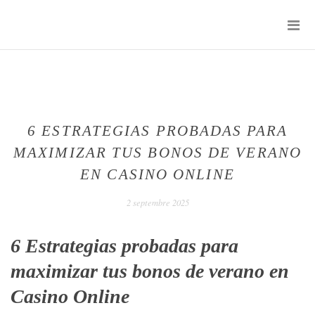
Skip
P
to
M
content
SENTIMENTS
D'UN
JOUR
6 ESTRATEGIAS PROBADAS PARA
MAXIMIZAR TUS BONOS DE VERANO
EN CASINO ONLINE
26
2 septembre 2025
avril
2026
6 Estrategias probadas para
maximizar tus bonos de verano en
Casino Online