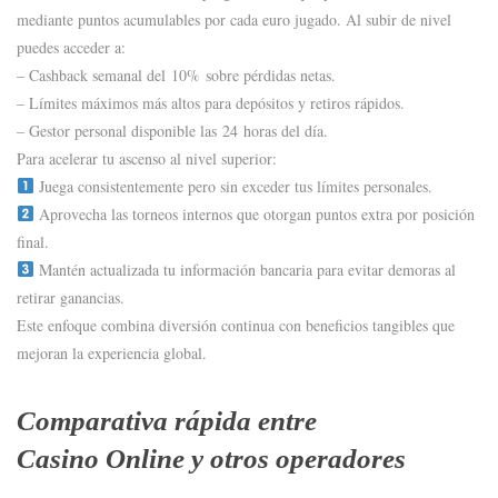
mediante puntos acumulables por cada euro jugado. Al subir de nivel
puedes acceder a:
– Cashback semanal del 10% sobre pérdidas netas.
– Límites máximos más altos para depósitos y retiros rápidos.
– Gestor personal disponible las 24 horas del día.
Para acelerar tu ascenso al nivel superior:
Juega consistentemente pero sin exceder tus límites personales.
Aprovecha las torneos internos que otorgan puntos extra por posición
final.
Mantén actualizada tu información bancaria para evitar demoras al
retirar ganancias.
Este enfoque combina diversión continua con beneficios tangibles que
mejoran la experiencia global.
Comparativa rápida entre
Casino Online y otros operadores