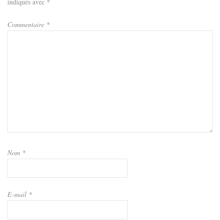
indiqués avec
*
Commentaire
*
Nom
*
E-mail
*