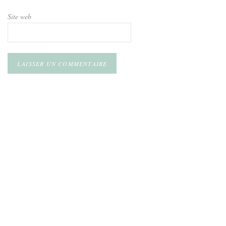
Site web