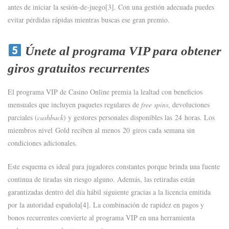
antes de iniciar la sesión‑de‑juego​[3]​. Con una gestión adecuada puedes
evitar pérdidas rápidas mientras buscas ese gran premio.
Únete al programa VIP para obtener
giros gratuitos recurrentes
El programa VIP de Casino Online premia la lealtad con beneficios
mensuales que incluyen paquetes regulares de
free spins
, devoluciones
parciales (
cashback
) y gestores personales disponibles las 24 horas.​ Los
miembros nivel Gold reciben al menos 20 giros cada semana sin
condiciones adicionales.​
Este esquema es ideal para jugadores constantes porque brinda una fuente
continua de tiradas sin riesgo alguno.​ Además, las retiradas están
garantizadas dentro del día hábil siguiente gracias a la licencia emitida
por la autoridad española​​[4]​. La combinación de rapidez en pagos y
bonos recurrentes convierte al programa VIP en una herramienta