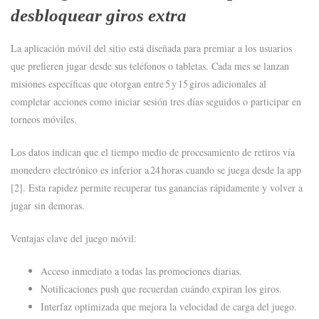
desbloquear giros extra
La aplicación móvil del sitio está diseñada para premiar a los usuarios
que prefieren jugar desde sus teléfonos o tabletas.​ Cada mes se lanzan
misiones específicas que otorgan entre 5 y 15 giros adicionales al
completar acciones como iniciar sesión tres días seguidos o participar en
torneos móviles.​
Los datos indican que el tiempo medio de procesamiento de retiros vía
monedero electrónico es inferior a 24 horas cuando se juega desde la app​
[2]​. Esta rapidez permite recuperar tus ganancias rápidamente y volver a
jugar sin demoras.​
Ventajas clave del juego móvil:
Acceso inmediato a todas las promociones diarias.
Notificaciones push que recuerdan cuándo expiran los giros.
Interfaz optimizada que mejora la velocidad de carga del juego.