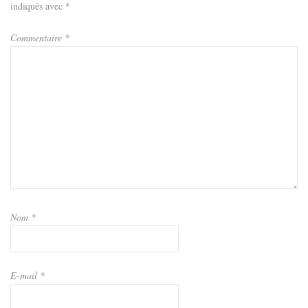
indiqués avec
*
Commentaire
*
Nom
*
E-mail
*