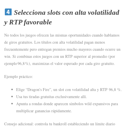
Selecciona slots con alta volatilidad
y RTP favorable
No todos los juegos ofrecen las mismas oportunidades cuando hablamos
de giros gratuitos.​ Los títulos con alta volatilidad pagan menos
frecuentemente pero entregan premios mucho mayores cuando ocurre un
win.​ Si combinas estos juegos con un RTP superior al promedio (por
ejemplo 96,8 %​), maximizas el valor esperado por cada giro gratuito.​
Ejemplo práctico:
Elige “Dragon’s Fire”, un slot con volatilidad alta y RTP 96,8 %.
Usa tus tiradas gratuitas exclusivamente allí.
Apunta a rondas donde aparecen símbolos wild expansivos para
multiplicar ganancias rápidamente.
Consejo adicional: controla tu bankroll estableciendo un límite diario