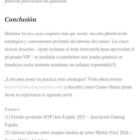
poderosa para escalar tus ganancias.
Conclusión
Dominar los
free spins
requiere más que suerte; necesita planificación
estratégica y conocimiento profundo del entorno del casino.​ Las cinco
tácticas descritas – desde reclamar el bono bienvenida hasta aprovechar el
programa VIP – te ayudarán a transformar esas tiradas gratuitas en
beneficios reales mientras mantienes un enfoque responsable​[5]​.
¿Listo para poner en práctica estas estrategias? Visita ahora mismo
https://casinovalenciaonline.com/
y descubre cómo Casino Online puede
llevar tu experiencia al siguiente nivel.
Fuentes:
[1] Estudio promedio RTP slots España 2023 – Asociación Gaming
España.
[2] Informe interno sobre tiempos medios de retiro Mobile‑First 2024 –