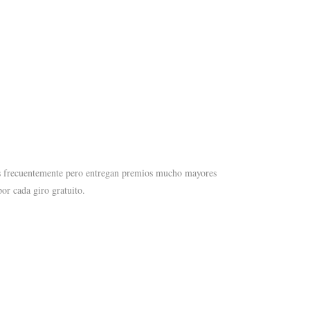
nos frecuentemente pero entregan premios mucho mayores
r cada giro gratuito.​