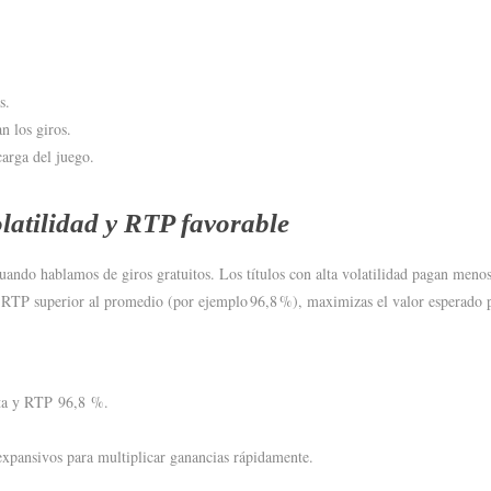
s.
n los giros.
carga del juego.
olatilidad y RTP favorable
uando hablamos de giros gratuitos.​ Los títulos con alta volatilidad pagan me
RTP superior al promedio (por ejemplo 96,8 %​), maximizas el valor esperado po
alta y RTP 96,8 %.
xpansivos para multiplicar ganancias rápidamente.