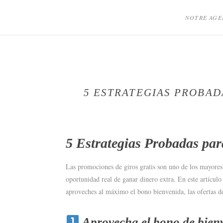
Skip
to
NOTRE AGE
content
SENTIMENTS
D'UN
JOUR
5 ESTRATEGIAS PROBAD
5 Estrategias Probadas pa
Las promociones de giros gratis son uno de los mayores
oportunidad real de ganar dinero extra. En este artícu
aproveches al máximo el bono bienvenida, las ofertas de s
Aprovecha el bono de bienv