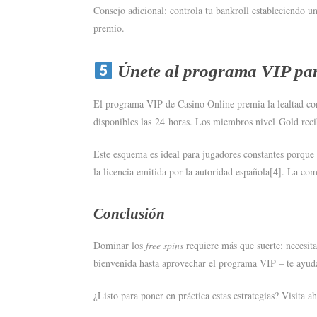
Consejo adicional: controla tu bankroll estableciendo un
premio.
Únete al programa VIP para
El programa VIP de Casino Online premia la lealtad co
disponibles las 24 horas.​ Los miembros nivel Gold reci
Este esquema es ideal para jugadores constantes porque b
la licencia emitida por la autoridad española​​[4]​. La
Conclusión
Dominar los
free spins
requiere más que suerte; necesita
bienvenida hasta aprovechar el programa VIP – te ayudará
¿Listo para poner en práctica estas estrategias? Visita