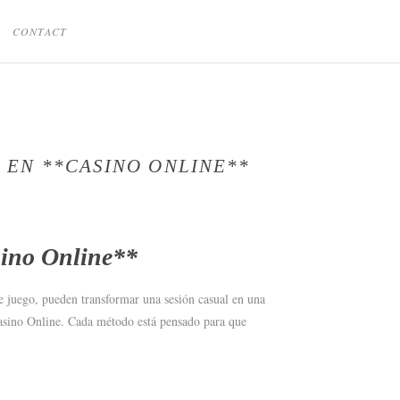
CONTACT
 EN **CASINO ONLINE**
sino Online**
e juego, pueden transformar una sesión casual en una
 Casino Online. Cada método está pensado para que