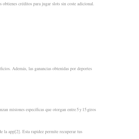
obtienes créditos para jugar slots sin coste adicional.​
ficios.​ Además, las ganancias obtenidas por deportes
anzan misiones específicas que otorgan entre 5 y 15 giros
 la app​[2]​. Esta rapidez permite recuperar tus