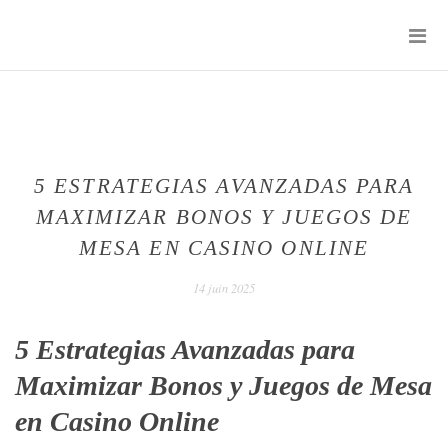
Skip
P
to
M
content
SENTIMENTS
D'UN
JOUR
5 ESTRATEGIAS AVANZADAS PARA
MAXIMIZAR BONOS Y JUEGOS DE
MESA EN CASINO ONLINE
23
14 juin 2025
avril
2026
5 Estrategias Avanzadas para
Maximizar Bonos y Juegos de Mesa
en Casino Online