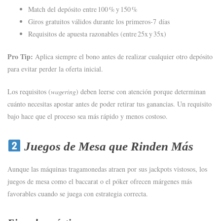
Match del depósito entre 100 % y 150 %
Giros gratuitos válidos durante los primeros‑7 días
Requisitos de apuesta razonables (entre 25x y 35x)
Pro Tip:
Aplica siempre el bono antes de realizar cualquier otro depósito
para evitar perder la oferta inicial.
Los requisitos (
wagering
) deben leerse con atención porque determinan
cuánto necesitas apostar antes de poder retirar tus ganancias. Un requisito
bajo hace que el proceso sea más rápido y menos costoso.
Juegos de Mesa que Rinden Más
Aunque las máquinas tragamonedas atraen por sus jackpots vistosos, los
juegos de mesa como el baccarat o el póker ofrecen márgenes más
favorables cuando se juega con estrategia correcta.