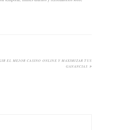
GIR EL MEJOR CASINO ONLINE Y MAXIMIZAR TUS
GANANCIAS