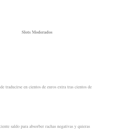
Slots Moderados
e traducirse en cientos de euros extra tras cientos de
iente saldo para absorber rachas negativas y quieras