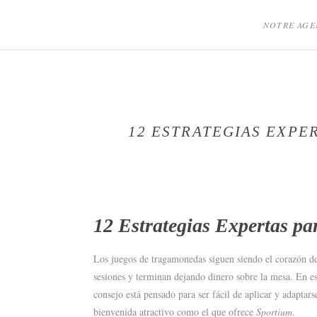
Skip
to
NOTRE AGE
content
SENTIMENTS
D'UN
JOUR
12 ESTRATEGIAS EXPE
12 Estrategias Expertas p
Los juegos de tragamonedas siguen siendo el corazón de
sesiones y terminan dejando dinero sobre la mesa. En es
consejo está pensado para ser fácil de aplicar y adaptar
bienvenida atractivo como el que ofrece
Sportium
.