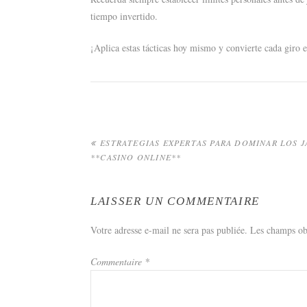
tiempo invertido.
¡Aplica estas tácticas hoy mismo y convierte cada giro 
Navigation
ESTRATEGIAS EXPERTAS PARA DOMINAR LOS 
**CASINO ONLINE**
de
l’article
LAISSER UN COMMENTAIRE
Votre adresse e-mail ne sera pas publiée.
Les champs obl
Commentaire
*