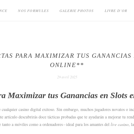
NCE
NOS FORMULES
GALERIE PHOTOS
LIVRE D’OR
RTAS PARA MAXIMIZAR TUS GANANCIAS 
ONLINE**
26
29 avril 2025
avril
2026
ara Maximizar tus Ganancias en Slots 
 cualquier casino digital exitoso. Sin embargo, muchos jugadores novatos o i
te artículo descubrirás doce tácticas probadas que te ayudarán a mejorar tu ren
se tanto a móviles como a ordenadores – ideal para los amantes del
live casino
, l