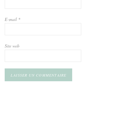
E-mail
*
Site web