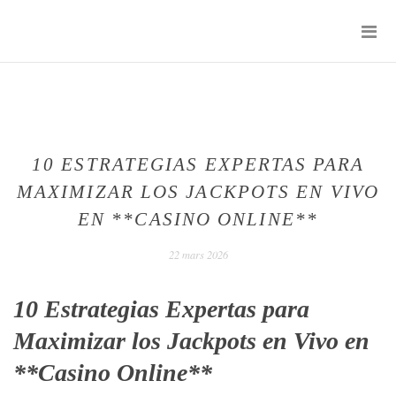
Skip
P
to
M
content
SENTIMENTS
D'UN
JOUR
10 ESTRATEGIAS EXPERTAS PARA
MAXIMIZAR LOS JACKPOTS EN VIVO
EN **CASINO ONLINE**
25
22 mars 2026
avril
2026
10 Estrategias Expertas para
Maximizar los Jackpots en Vivo en
**Casino Online**