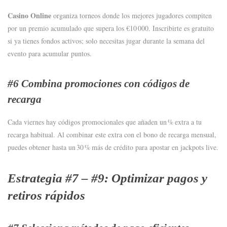
Casino Online
organiza torneos donde los mejores jugadores compiten
por un premio acumulado que supera los €10 000. Inscribirte es gratuito
si ya tienes fondos activos; solo necesitas jugar durante la semana del
evento para acumular puntos.
#6 Combina promociones con códigos de
recarga
Cada viernes hay códigos promocionales que añaden un % extra a tu
recarga habitual. Al combinar este extra con el bono de recarga mensual,
puedes obtener hasta un 30 % más de crédito para apostar en jackpots live.
Estrategia #7 – #9: Optimizar pagos y
retiros rápidos