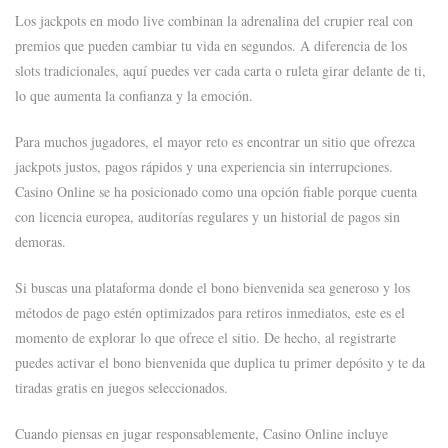
Los jackpots en modo live combinan la adrenalina del crupier real con
premios que pueden cambiar tu vida en segundos. A diferencia de los
slots tradicionales, aquí puedes ver cada carta o ruleta girar delante de ti,
lo que aumenta la confianza y la emoción.
Para muchos jugadores, el mayor reto es encontrar un sitio que ofrezca
jackpots justos, pagos rápidos y una experiencia sin interrupciones.
Casino Online se ha posicionado como una opción fiable porque cuenta
con licencia europea, auditorías regulares y un historial de pagos sin
demoras.
Si buscas una plataforma donde el bono bienvenida sea generoso y los
métodos de pago estén optimizados para retiros inmediatos, este es el
momento de explorar lo que ofrece el sitio. De hecho, al registrarte
puedes activar el bono bienvenida que duplica tu primer depósito y te da
tiradas gratis en juegos seleccionados.
Cuando piensas en jugar responsablemente, Casino Online incluye