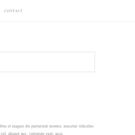
CONTACT
us et magnis dis parturient montes, nascetur ridiculus
el, aliquet nec, vulputate eget, arcu.