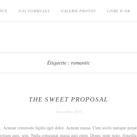
NCE
NOS FORMULES
GALERIE PHOTOS
LIVRE D’OR
Étiquette :
romantic
THE SWEET PROPOSAL
6 novembre 2015
it. Aenean commodo ligula eget dolor. Aenean massa. Cum sociis natoque penatib
retium quis, sem. Nulla consequat massa quis enim. Donec pede justo, fringilla v