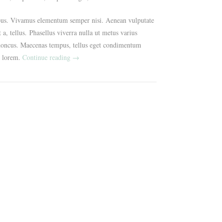
apibus. Vivamus elementum semper nisi. Aenean vulputate
 a, tellus. Phasellus viverra nulla ut metus varius
 rhoncus. Maecenas tempus, tellus eget condimentum
« The
, lorem.
Continue reading
→
Sweet
Proposal »