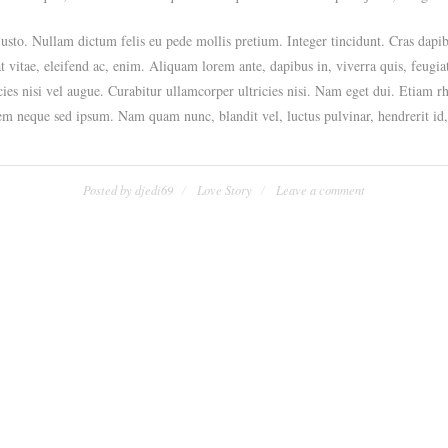
, justo. Nullam dictum felis eu pede mollis pretium. Integer tincidunt. Cras d
at vitae, eleifend ac, enim. Aliquam lorem ante, dapibus in, viverra quis, feugiat
cies nisi vel augue. Curabitur ullamcorper ultricies nisi. Nam eget dui. Etiam
em neque sed ipsum. Nam quam nunc, blandit vel, luctus pulvinar, hendrerit id
Posted by
djedi69
Love Story
Leave a comment