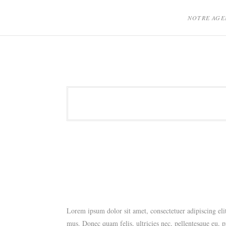
Skip
to
NOTRE AGE
content
SENTIMENTS
D'UN
JOUR
Lorem ipsum dolor sit amet, consectetuer adipiscing el
mus. Donec quam felis, ultricies nec, pellentesque eu, p