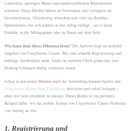
Ladezeiten, sperrigen Menüs und unübersichtlichen Bildschirmen
scheitern. Diese Hürden führen zu Frustration und verringern die
Gewinnchancen. Gleichzeitig wünschen sich viele ein flexibles
Spielerlebnis, das sich nahtlos in den Alltag einfügt – sei es beim
Pendeln, in der Mittagspause oder zu Hause auf dem Sofa.
Wie kann man dieses Dilemma lösen?
Die Antwort liegt im mobilen
Angebot von Crazybuzzer Casino. Wer eine schnelle Registrierung und
sofortige Spielbarkeit sucht, findet im mobilen Client genau das, was
Desktop‑Lösungen häufig vermissen lassen.
Schon in den ersten Minuten nach der Anmeldung können Spieler den
Crazybuzzer Bonus ohne Einzahlung
aktivieren und sofort loslegen –
ohne erst Geld einzahlen zu müssen. Dieser Bonus ist ein perfektes
Beispiel dafür, wie das mobile System von Crazybuzzer Casino Probleme
von Anfang an löst.
1. Registrierung und