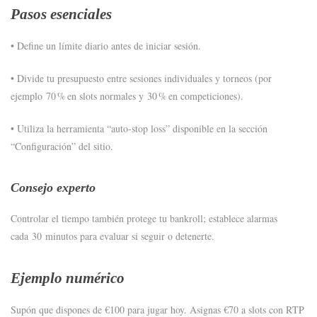
Pasos esenciales
• Define un límite diario antes de iniciar sesión.
• Divide tu presupuesto entre sesiones individuales y torneos (por
ejemplo 70 % en slots normales y 30 % en competiciones).
• Utiliza la herramienta “auto‑stop loss” disponible en la sección
“Configuración” del sitio.
Consejo experto
Controlar el tiempo también protege tu bankroll; establece alarmas
cada 30 minutos para evaluar si seguir o detenerte.
Ejemplo numérico
Supón que dispones de €100 para jugar hoy. Asignas €70 a slots con RTP