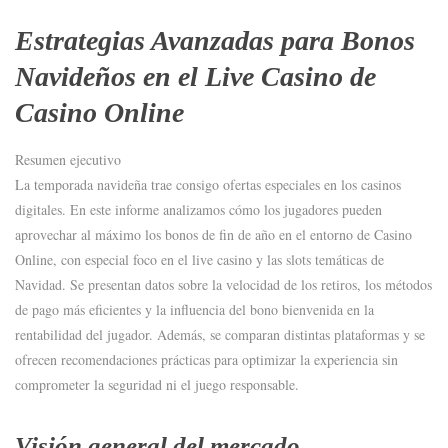
avril
2026
Estrategias Avanzadas para Bonos
Navideños en el Live Casino de
Casino Online
Resumen ejecutivo
La temporada navideña trae consigo ofertas especiales en los casinos
digitales. En este informe analizamos cómo los jugadores pueden
aprovechar al máximo los bonos de fin de año en el entorno de Casino
Online, con especial foco en el live casino y las slots temáticas de
Navidad. Se presentan datos sobre la velocidad de los retiros, los métodos
de pago más eficientes y la influencia del bono bienvenida en la
rentabilidad del jugador. Además, se comparan distintas plataformas y se
ofrecen recomendaciones prácticas para optimizar la experiencia sin
comprometer la seguridad ni el juego responsable.
Visión general del mercado