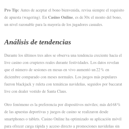
Pro Tip:
Antes de aceptar el bono bienvenida, revisa siempre el requisito
Casino Online
de apuesta (wagering). En
, es de 30x​ el monto del bono,
un nivel razonable para la mayoría de los jugadores casuales.
Análisis de tendencias
Durante los últimos tres años se observa una tendencia creciente hacia el
live casino con crupieres reales durante festividades. Los datos revelan
que el número de sesiones en mesas en vivo aumentó un 22 % en
diciembre comparado con meses normales. Los juegos más populares
fueron blackjack y ruleta con temáticas navideñas, seguidos por baccarat
live con dealer vestido de Santa Claus.
Otro fenómeno es la preferencia por dispositivos móviles; más del 68 %
de las apuestas deportivas y juegos de casino se realizaron desde
smartphones o tablets. Casino Online ha optimizado su aplicación móvil
para ofrecer carga rápida y acceso directo a promociones navideñas sin