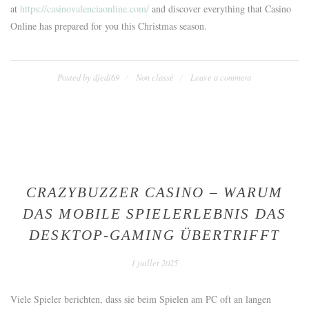
at
https://casinovalenciaonline.com/
and discover everything that Casino
Online has prepared for you this Christmas season.
Posted by
djedi69
Non classé
Leave a comment
CRAZYBUZZER CASINO – WARUM
DAS MOBILE SPIELERLEBNIS DAS
DESKTOP‑GAMING ÜBERTRIFFT
1 juillet 2025
Viele Spieler berichten, dass sie beim Spielen am PC oft an langen