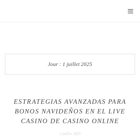
Skip
P
to
M
content
SENTIMENTS
D'UN
JOUR
Jour :
1 juillet 2025
ESTRATEGIAS AVANZADAS PARA
BONOS NAVIDEÑOS EN EL LIVE
CASINO DE CASINO ONLINE
23
1 juillet 2025