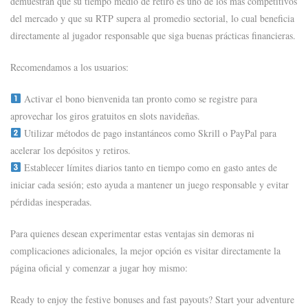
demuestran que su tiempo medio de retiro es uno de los más competitivos
del mercado y que su RTP supera al promedio sectorial, lo cual beneficia
directamente al jugador responsable que siga buenas prácticas financieras.
Recomendamos a los usuarios:
Activar el bono bienvenida tan pronto como se registre para
aprovechar los giros gratuitos en slots navideñas.
Utilizar métodos de pago instantáneos como Skrill o PayPal para
acelerar los depósitos y retiros.
Establecer límites diarios tanto en tiempo como en gasto antes de
iniciar cada sesión; esto ayuda a mantener un juego responsable y evitar
pérdidas inesperadas.
Para quienes desean experimentar estas ventajas sin demoras ni
complicaciones adicionales, la mejor opción es visitar directamente la
página oficial y comenzar a jugar hoy mismo:
Ready to enjoy the festive bonuses and fast payouts? Start your adventure