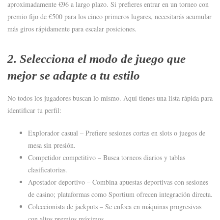
aproximadamente €96 a largo plazo. Si prefieres entrar en un torneo con
premio fijo de €500 para los cinco primeros lugares, necesitarás acumular
más giros rápidamente para escalar posiciones.
2. Selecciona el modo de juego que
mejor se adapte a tu estilo
No todos los jugadores buscan lo mismo. Aquí tienes una lista rápida para
identificar tu perfil:
Explorador casual – Prefiere sesiones cortas en slots o juegos de
mesa sin presión.
Competidor competitivo – Busca torneos diarios y tablas
clasificatorias.
Apostador deportivo – Combina apuestas deportivas con sesiones
de casino; plataformas como Sportium ofrecen integración directa.
Coleccionista de jackpots – Se enfoca en máquinas progresivas
con altos premios máximos.