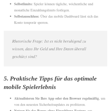
Selbstlimits:
Spieler können tägliche, wöchentliche und
monatliche Einzahlungslimits festlegen.
Selbstausschluss:
Über das mobile Dashboard lässt sich das
Konto temporär sperren.
Rhetorische Frage: Ist es nicht beruhigend zu
wissen, dass Ihr Geld und Ihre Daten überall
geschützt sind?
5. Praktische Tipps für das optimale
mobile Spielerlebnis
Aktualisieren Sie Ihre App oder den Browser regelmäßig
, um
von den neuesten Sicherheitsupdates zu profitieren.
Nutzen Sie das Bonus‑ohne‑Einzahlung‑Feature
, um