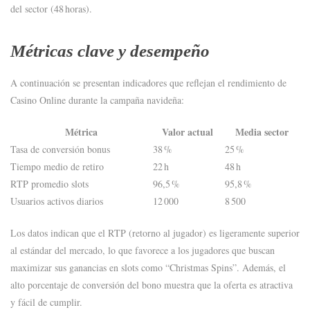
del sector (48 horas).
Métricas clave y desempeño
A continuación se presentan indicadores que reflejan el rendimiento de
Casino Online durante la campaña navideña:
Métrica
Valor actual
Media sector
Tasa de conversión bonus
38 %
25 %
Tiempo medio de retiro
22 h
48 h
RTP promedio slots
96,5 %
95,8 %
Usuarios activos diarios
12 000
8 500
Los datos indican que el RTP (retorno al jugador) es ligeramente superior
al estándar del mercado, lo que favorece a los jugadores que buscan
maximizar sus ganancias en slots como “Christmas Spins”. Además, el
alto porcentaje de conversión del bono muestra que la oferta es atractiva
y fácil de cumplir.